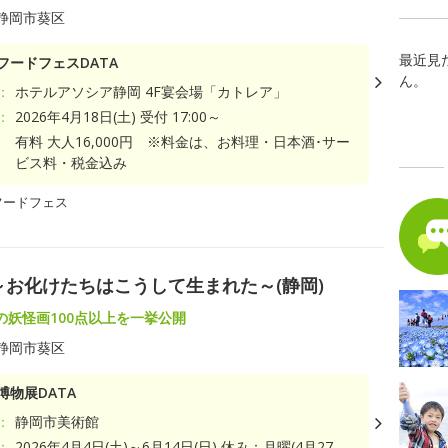
静岡市葵区
最近見
フードフェスDATA
ん。
：
ホテルアソシア静岡 4F宴会場「カトレア」
：
2026年4月18日(土) 受付 17:00～
有料 大人16,000円 ※料金は、お料理・日本酒･サー
ビス料・税金込み
フードフェス
～お化けたちはこうして生まれた～(静岡)
の妖怪画100点以上を一挙公開
静岡市葵区
博物展DATA
：
静岡市美術館
：
2026年4月4日(土)～6月14日(日) 休み：月曜(4月27