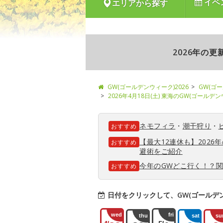
イベ
エリアから探す
2026年の
GW(ゴールデンウィーク)2026
GW(ゴ
2026年4月18日(土) 東海のGW(ゴールデ
ネモフィラ
・
潮干狩り
・
おすすめ
【最大12連休も】202
おすすめ
避術をご紹介
今年のGWどこ行く！？
おすすめ
日付をクリックして、GW(ゴールデ
wed
fri
thu
sat
su