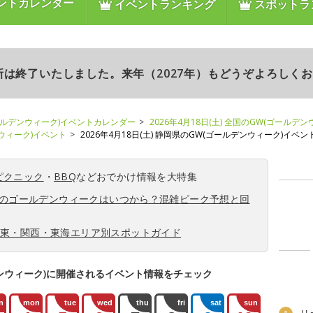
ントカレンダー
イベントランキング
スポットラ
更新は終了いたしました。来年（2027年）もどうぞよろしく
ールデンウィーク)イベントカレンダー
2026年4月18日(土) 全国のGW(ゴールデ
ンウィーク)イベント
2026年4月18日(土) 静岡県のGW(ゴールデンウィーク)イベン
ピクニック
・
BBQ
などおでかけ情報を大特集
6年のゴールデンウィークはいつから？混雑ピーク予想と回
関東・関西・東海エリア別スポットガイド
ンウィーク)に開催されるイベント情報をチェック
n
mon
tue
wed
thu
fri
sat
sun