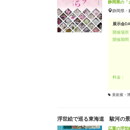
静岡県の「
静岡県・
展示会DA
開催場所
開催期間
料金：
美術展・
浮世絵で巡る東海道 駿河の
広重の浮世