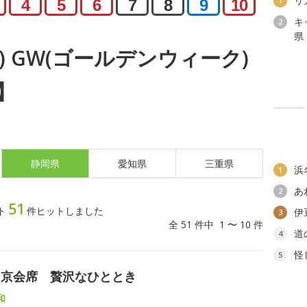
リ
1
4
5
6
7
8
9
10
キ
2
県
土) GW(ゴールデンウィーク)
】
静岡県
愛知県
三重県
浜
1
あ
2
51
ト
件ヒットしました
伊
3
全 51 件中 1 〜 10 件
道
4
怪
5
と京会席 贅沢なひととき
和