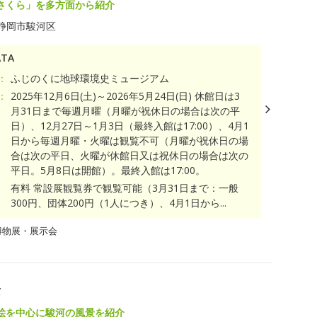
さくら」を多方面から紹介
静岡市駿河区
TA
：
ふじのくに地球環境史ミュージアム
：
2025年12月6日(土)～2026年5月24日(日) 休館日は3
月31日まで毎週月曜（月曜が祝休日の場合は次の平
日）、12月27日～1月3日（最終入館は17:00）、4月1
日から毎週月曜・火曜は観覧不可（月曜が祝休日の場
合は次の平日、火曜が休館日又は祝休日の場合は次の
平日。5月8日は開館）。最終入館は17:00。
有料 常設展観覧券で観覧可能（3月31日まで：一般
300円、団体200円（1人につき）、4月1日から...
博物展・展示会
景
絵を中心に駿河の風景を紹介