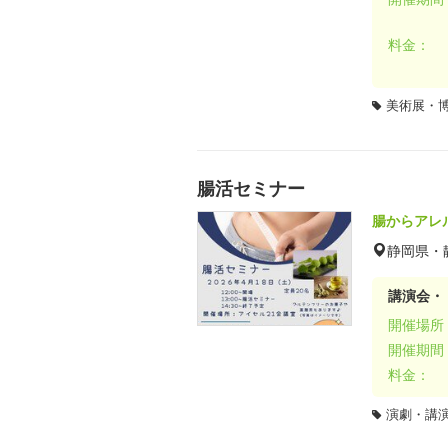
料金：
美術展・
腸活セミナー
腸からアレ
静岡県・
講演会・
開催場所
開催期間
料金：
演劇・講