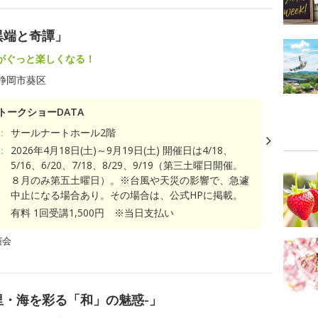
異端と奇譚」
がぐっと楽しくなる！
静岡市葵区
トークショーDATA
：
サールナートホール2階
：
2026年4月18日(土)～9月19日(土) 開催日は4/18、
5/16、6/20、7/18、8/29、9/19（第三土曜日開催。
８月のみ第五土曜日）。※台風や天災の影響で、急遽
中止になる場合あり。その場合は、公式HPに掲載。
有料 1回受講1,500円 ※当日支払い
演会
里・海を彩る「和」の魅惑-」