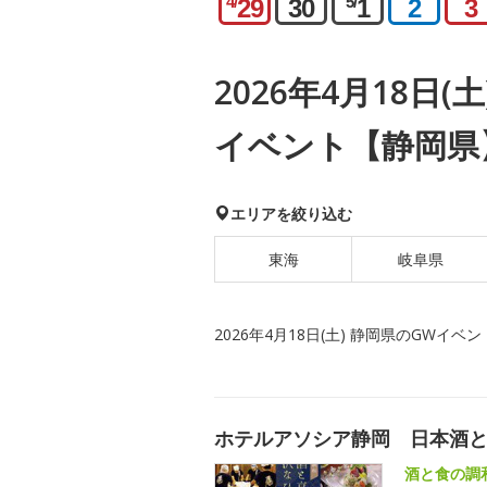
4/
5/
29
30
1
2
3
2026年4月18日(
イベント【静岡県
エリアを絞り込む
東海
岐阜県
2026年4月18日(土) 静岡県のGWイベン
ホテルアソシア静岡 日本酒
酒と食の調