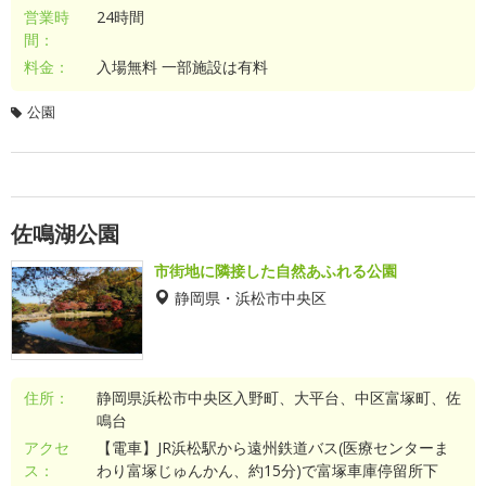
営業時
24時間
間：
料金：
入場無料 一部施設は有料
公園
佐鳴湖公園
市街地に隣接した自然あふれる公園
静岡県・浜松市中央区
住所：
静岡県浜松市中央区入野町、大平台、中区富塚町、佐
鳴台
アクセ
【電車】JR浜松駅から遠州鉄道バス(医療センターま
ス：
わり富塚じゅんかん、約15分)で富塚車庫停留所下