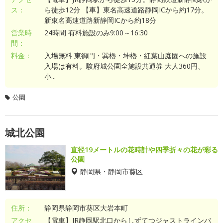
ス：
ら徒歩12分 【車】東名高速道路静岡ICから約17分。
新東名高速道路新静岡ICから約18分
営業時
24時間 有料施設のみ9:00～16:30
間：
料金：
入場無料 東御門・巽櫓・坤櫓・紅葉山庭園への施設
入場は有料。駿府城公園全施設共通券 大人360円、
小...
公園
城北公園
直径19メートルの花時計や四季折々の花が彩る
公園
静岡県・静岡市葵区
住所：
静岡県静岡市葵区大岩本町
アクセ
【電車】JR静岡駅北口からしずてつジャストラインバ