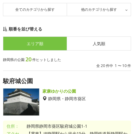
全てのカテゴリから探す
他のカテゴリから探す
順番を並び替える
エリア順
人気順
20
静岡県の公園
件ヒットしました
全 20 件中 1 〜 10 件
駿府城公園
家康ゆかりの公園
静岡県・静岡市葵区
住所：
静岡県静岡市葵区駿府城公園1-1
アクセ
【電車】JR静岡駅から徒歩15分。静岡鉄道新静岡駅か