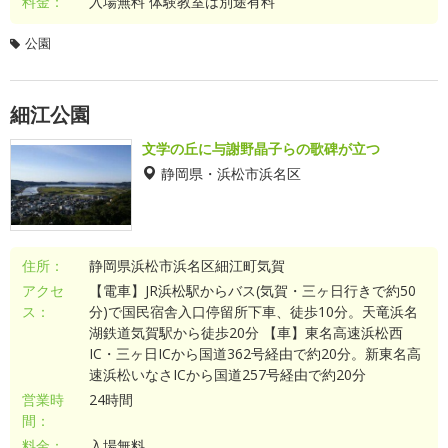
料金：
入場無料 体験教室は別途有料
公園
細江公園
文学の丘に与謝野晶子らの歌碑が立つ
静岡県・浜松市浜名区
住所：
静岡県浜松市浜名区細江町気賀
アクセ
【電車】JR浜松駅からバス(気賀・三ヶ日行きで約50
ス：
分)で国民宿舎入口停留所下車、徒歩10分。天竜浜名
湖鉄道気賀駅から徒歩20分 【車】東名高速浜松西
IC・三ヶ日ICから国道362号経由で約20分。新東名高
速浜松いなさICから国道257号経由で約20分
営業時
24時間
間：
料金：
入場無料