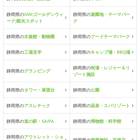
静岡県の
GW(ゴールデンウィ
静岡県の
遊園地・テーマパー
ーク)観光スポット
ク
静岡県の
水族館・動物園
静岡県の
フードテーマパーク
静岡県の
工場見学
静岡県の
キャンプ場・BBQ場
静岡県の
牧場・レジャー＆リ
静岡県の
グランピング
ゾート施設
静岡県の
タワー・展望台
静岡県の
公園
静岡県の
アスレチック
静岡県の
温泉・スパリゾート
静岡県の
道の駅・SA/PA
静岡県の
博物館・科学館
静岡県の
アウトレット・ショ
静岡県の
商業施設・百貨店