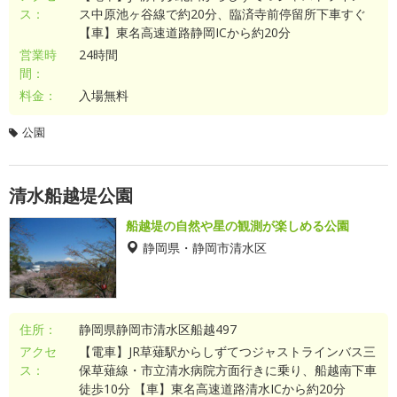
ス：
ス中原池ヶ谷線で約20分、臨済寺前停留所下車すぐ
【車】東名高速道路静岡ICから約20分
営業時
24時間
間：
料金：
入場無料
公園
清水船越堤公園
船越堤の自然や星の観測が楽しめる公園
静岡県・静岡市清水区
住所：
静岡県静岡市清水区船越497
アクセ
【電車】JR草薙駅からしずてつジャストラインバス三
ス：
保草薙線・市立清水病院方面行きに乗り、船越南下車
徒歩10分 【車】東名高速道路清水ICから約20分