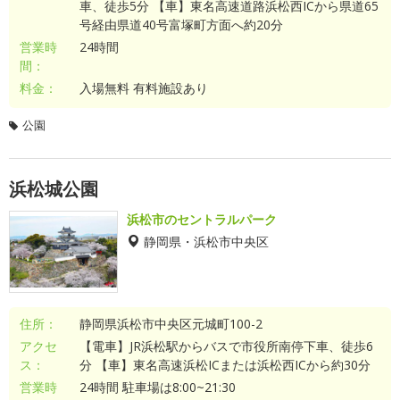
車、徒歩5分 【車】東名高速道路浜松西ICから県道65
号経由県道40号富塚町方面へ約20分
営業時
24時間
間：
料金：
入場無料 有料施設あり
公園
浜松城公園
浜松市のセントラルパーク
静岡県・浜松市中央区
住所：
静岡県浜松市中央区元城町100-2
アクセ
【電車】JR浜松駅からバスで市役所南停下車、徒歩6
ス：
分 【車】東名高速浜松ICまたは浜松西ICから約30分
営業時
24時間 駐車場は8:00~21:30