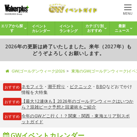
MENU
イベント
イベント
エリアから探
カテゴリ別
最新
カレンダー
ランキング
す
おすすめ
ニュース
2026年の更新は終了いたしました。来年（2027年）も
どうぞよろしくお願いします。
GW(ゴールデンウィーク)2026
東海のGW(ゴールデンウィーク)イ
ネモフィラ
・
潮干狩り
・
ピクニック
・
BBQ
などおでかけ
おすすめ
情報を大特集
【最大12連休も】2026年のゴールデンウィークはいつか
おすすめ
ら？混雑ピーク予想と回避術をご紹介
今年のGWどこ行く！？関東・関西・東海エリア別スポ
おすすめ
ットガイド
GWイベントカレンダー