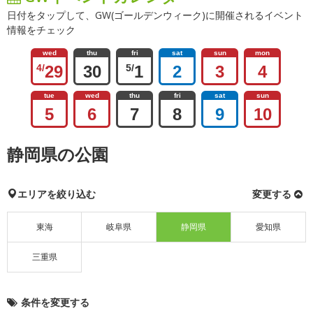
日付をタップして、GW(ゴールデンウィーク)に開催されるイベント
情報をチェック
wed
thu
fri
sat
sun
mon
4/
29
30
5/
1
2
3
4
tue
wed
thu
fri
sat
sun
5
6
7
8
9
10
静岡県の公園
エリアを絞り込む
変更する
東海
岐阜県
静岡県
愛知県
三重県
条件を変更する