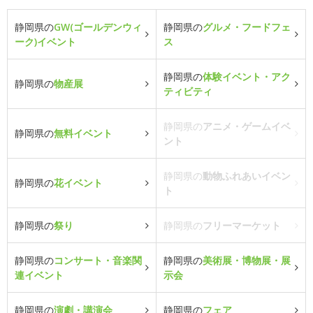
静岡県の
GW(ゴールデンウィ
静岡県の
グルメ・フードフェ
ーク)イベント
ス
静岡県の
体験イベント・アク
静岡県の
物産展
ティビティ
静岡県の
アニメ・ゲームイベ
静岡県の
無料イベント
ント
静岡県の
動物ふれあいイベン
静岡県の
花イベント
ト
静岡県の
祭り
静岡県の
フリーマーケット
静岡県の
コンサート・音楽関
静岡県の
美術展・博物展・展
連イベント
示会
静岡県の
演劇・講演会
静岡県の
フェア