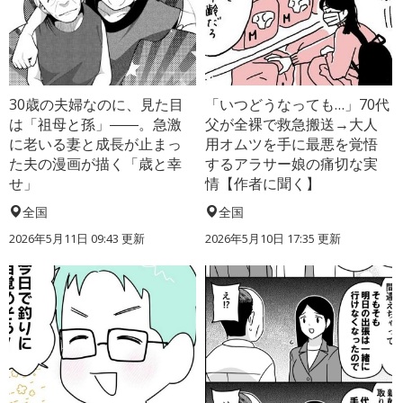
30歳の夫婦なのに、見た目
「いつどうなっても…」70代
は「祖母と孫」――。急激
父が全裸で救急搬送→大人
に老いる妻と成長が止まっ
用オムツを手に最悪を覚悟
た夫の漫画が描く「歳と幸
するアラサー娘の痛切な実
せ」
情【作者に聞く】
全国
全国
2026年5月11日 09:43 更新
2026年5月10日 17:35 更新