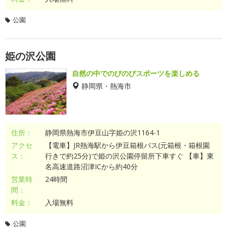
公園
姫の沢公園
自然の中でのびのびスポーツを楽しめる
静岡県・熱海市
住所：
静岡県熱海市伊豆山字姫の沢1164-1
アクセ
【電車】JR熱海駅から伊豆箱根バス(元箱根・箱根園
ス：
行きで約25分)で姫の沢公園停留所下車すぐ 【車】東
名高速道路沼津ICから約40分
営業時
24時間
間：
料金：
入場無料
公園