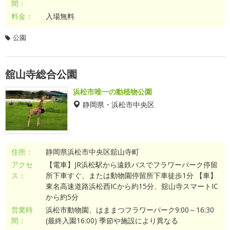
間：
料金：
入場無料
公園
舘山寺総合公園
浜松市唯一の動植物公園
静岡県・浜松市中央区
住所：
静岡県浜松市中央区舘山寺町
アクセ
【電車】JR浜松駅から遠鉄バスでフラワーパーク停留
ス：
所下車すぐ、または動物園停留所下車徒歩1分 【車】
東名高速道路浜松西ICから約15分、舘山寺スマートIC
から約5分
営業時
浜松市動物園、はままつフラワーパーク9:00～16:30
間：
(最終入園16:00) 季節や施設により異なる