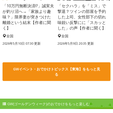
「10万円無断決済!?」誠実夫
「セクハラ」を「ミス」で
が釣り沼へ→「家族より趣
撃退？ツインの部屋を予約
味？」限界妻が突きつけた
した上司、女性部下の切れ
離婚という結末【作者に聞
味鋭い反撃にに「スカッと
く】
した」の声【作者に聞く】
全国
全国
2026年5月10日 07:30 更新
2026年5月9日 20:35 更新
GWイベント・おでかけトピックス【東海】をもっと見
る
GW(ゴールデンウィーク)のおでかけをもっと楽しむ