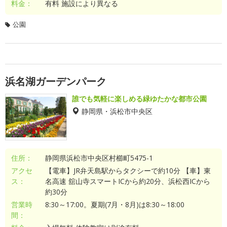
料金：
有料 施設により異なる
公園
浜名湖ガーデンパーク
誰でも気軽に楽しめる緑ゆたかな都市公園
静岡県・浜松市中央区
住所：
静岡県浜松市中央区村櫛町5475-1
アクセ
【電車】JR弁天島駅からタクシーで約10分 【車】東
ス：
名高速 舘山寺スマートICから約20分、浜松西ICから
約30分
営業時
8:30～17:00。夏期(7月・8月)は8:30～18:00
間：