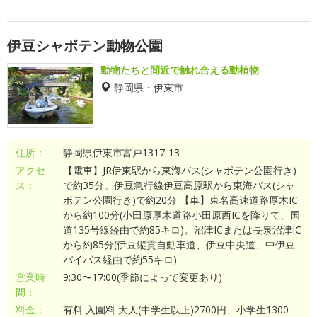
伊豆シャボテン動物公園
動物たちと間近で触れ合える動植物
静岡県・伊東市
住所：
静岡県伊東市富戸1317-13
アクセ
【電車】JR伊東駅から東海バス(シャボテン公園行き)
ス：
で約35分。伊豆急行線伊豆高原駅から東海バス(シャ
ボテン公園行き)で約20分 【車】東名高速道路厚木IC
から約100分(小田原厚木道路小田原西ICを降りて、国
道135号線経由で約85キロ)。沼津ICまたは長泉沼津IC
から約85分(伊豆縦貫自動車道、伊豆中央道、中伊豆
バイパス経由で約55キロ)
営業時
9:30〜17:00(季節によって変更あり)
間：
料金：
有料 入園料 大人(中学生以上)2700円、小学生1300