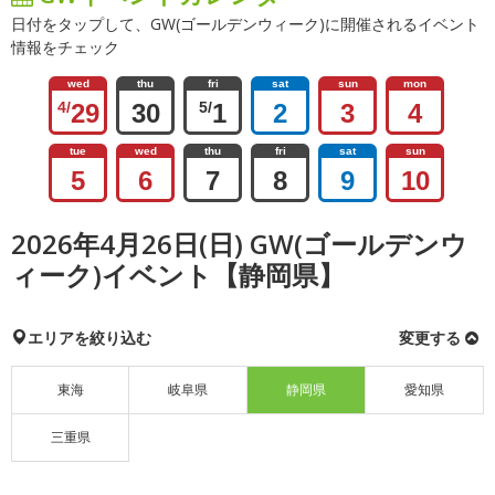
日付をタップして、GW(ゴールデンウィーク)に開催されるイベント
情報をチェック
wed
thu
fri
sat
sun
mon
4/
29
30
5/
1
2
3
4
tue
wed
thu
fri
sat
sun
5
6
7
8
9
10
2026年4月26日(日) GW(ゴールデンウ
ィーク)イベント【静岡県】
エリアを絞り込む
変更する
東海
岐阜県
静岡県
愛知県
三重県