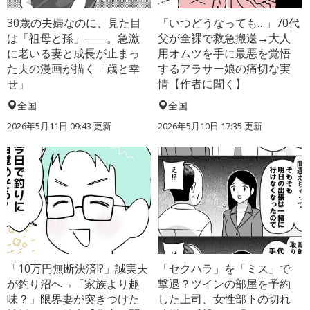
30歳の夫婦なのに、見た目
「いつどうなっても…」70代
は「祖母と孫」――。急激
父が全裸で救急搬送→大人
に老いる妻と成長が止まっ
用オムツを手に最悪を覚悟
た夫の漫画が描く「歳と幸
するアラサー娘の痛切な実
せ」
情【作者に聞く】
全国
全国
2026年5月11日 09:43 更新
2026年5月10日 17:35 更新
「10万円無断決済!?」誠実夫
「セクハラ」を「ミス」で
が釣り沼へ→「家族より趣
撃退？ツインの部屋を予約
味？」限界妻が突きつけた
した上司、女性部下の切れ