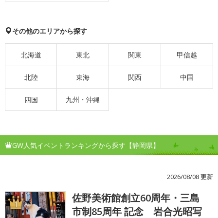
その他のエリアから探す
北海道
東北
関東
甲信越
北陸
東海
関西
中国
四国
九州・沖縄
GW人気イベントランキングから探す【静岡県】
2026/08/08 更新
佐野美術館創立60周年・三島
1
市制85周年 記念 岩合光昭写