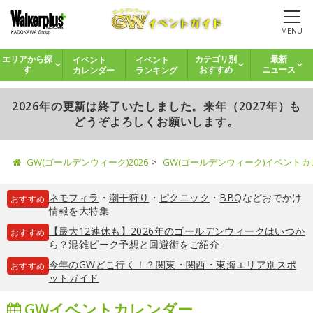
MENU
イベント
イベント
エリアから探
カテゴリ別
最新
カレンダー
ランキング
す
おすすめ
ニュース
2026年の更新は終了いたしました。来年（2027年）も
どうぞよろしくお願いします。
GW(ゴールデンウィーク)2026
GW(ゴールデンウィーク)イベント
ネモフィラ
・
潮干狩り
・
ピクニック
・
BBQ
などおでかけ
おすすめ
情報を大特集
【最大12連休も】2026年のゴールデンウィークはいつか
おすすめ
ら？混雑ピーク予想と回避術をご紹介
今年のGWどこ行く！？関東・関西・東海エリア別スポ
おすすめ
ットガイド
GWイベントカレンダー