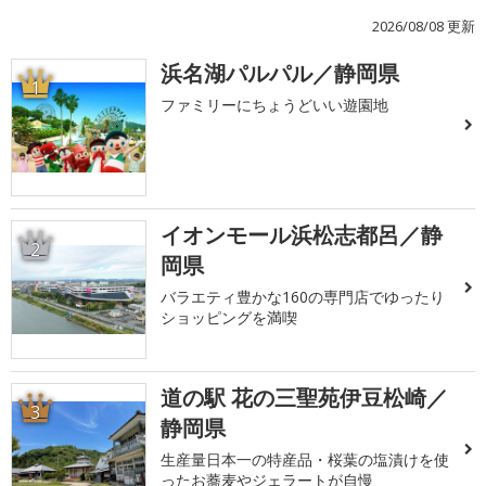
2026/08/08 更新
浜名湖パルパル／静岡県
1
ファミリーにちょうどいい遊園地
イオンモール浜松志都呂／静
2
岡県
バラエティ豊かな160の専門店でゆったり
ショッピングを満喫
道の駅 花の三聖苑伊豆松崎／
3
静岡県
生産量日本一の特産品・桜葉の塩漬けを使
ったお蕎麦やジェラートが自慢