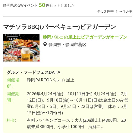
50
静岡県のGWイベント
件ヒットしました
全 50 件中 1 〜 10 件
マチソラBBQ(バーベキュー)ビアガーデン
静岡パルコの屋上にビアガーデンがオープン
静岡県・静岡市葵区
グルメ・フードフェスDATA
開催場
静岡PARCO(パルコ) 屋上
所：
開催期
2026年4月24日(金)～10月11日(日) 4月24日(金)～7月
間：
12日(日)、9月18日(金)～10月11日(日)は金土日のみ営
業(5月4日・5日、9月21日・22日は営業) 休み：5月
15日(金)〜17日(日)
料金:
有料 バイキングコース：大人(20歳以上)4800円、20
歳未満3800円、小学生1000円 海鮮コ...