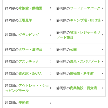
静岡県の
水族館・動物園
静岡県の
フードテーマパーク
静岡県の
工場見学
静岡県の
キャンプ場・BBQ場
静岡県の
牧場・レジャー＆リ
静岡県の
グランピング
ゾート施設
静岡県の
タワー・展望台
静岡県の
公園
静岡県の
アスレチック
静岡県の
温泉・スパリゾート
静岡県の
道の駅・SA/PA
静岡県の
博物館・科学館
静岡県の
アウトレット・ショ
静岡県の
商業施設・百貨店
ッピングモール
静岡県の
美術館