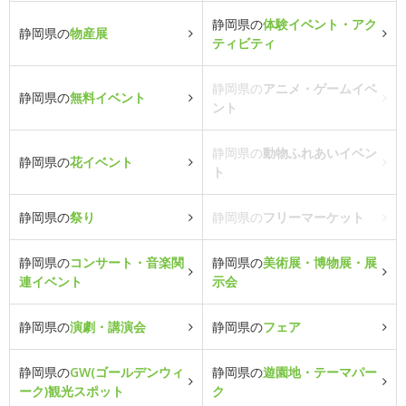
静岡県の
体験イベント・アク
静岡県の
物産展
ティビティ
静岡県の
アニメ・ゲームイベ
静岡県の
無料イベント
ント
静岡県の
動物ふれあいイベン
静岡県の
花イベント
ト
静岡県の
祭り
静岡県の
フリーマーケット
静岡県の
コンサート・音楽関
静岡県の
美術展・博物展・展
連イベント
示会
静岡県の
演劇・講演会
静岡県の
フェア
静岡県の
GW(ゴールデンウィ
静岡県の
遊園地・テーマパー
ーク)観光スポット
ク