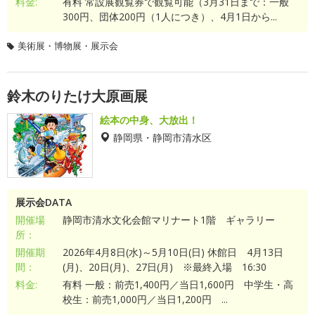
料金:
有料 常設展観覧券で観覧可能（3月31日まで：一般
300円、団体200円（1人につき）、4月1日から...
美術展・博物展・展示会
鈴木のりたけ大原画展
絵本の中身、大放出！
静岡県・静岡市清水区
展示会DATA
開催場
静岡市清水文化会館マリナート1階 ギャラリー
所：
開催期
2026年4月8日(水)～5月10日(日) 休館日 4月13日
間：
(月)、20日(月)、27日(月) ※最終入場 16:30
料金:
有料 一般：前売1,400円／当日1,600円 中学生・高
校生：前売1,000円／当日1,200円 ...