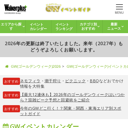
MENU
イベント
イベント
エリアから探
カテゴリ別
最新
カレンダー
ランキング
す
おすすめ
ニュース
2026年の更新は終了いたしました。来年（2027年）も
どうぞよろしくお願いします。
GW(ゴールデンウィーク)2026
GW(ゴールデンウィーク)イベント
ネモフィラ
・
潮干狩り
・
ピクニック
・
BBQ
などおでかけ
おすすめ
情報を大特集
【最大12連休も】2026年のゴールデンウィークはいつか
おすすめ
ら？混雑ピーク予想と回避術をご紹介
今年のGWどこ行く！？関東・関西・東海エリア別スポ
おすすめ
ットガイド
GWイベントカレンダー