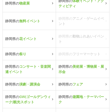
静岡県の
体験イベント・アク
静岡県の
物産展
ティビティ
静岡県の
アニメ・ゲームイベ
静岡県の
無料イベント
ント
静岡県の
動物ふれあいイベン
静岡県の
花イベント
ト
静岡県の
祭り
静岡県の
フリーマーケット
静岡県の
コンサート・音楽関
静岡県の
美術展・博物展・展
連イベント
示会
静岡県の
演劇・講演会
静岡県の
フェア
静岡県の
GW(ゴールデンウィ
静岡県の
遊園地・テーマパー
ーク)観光スポット
ク