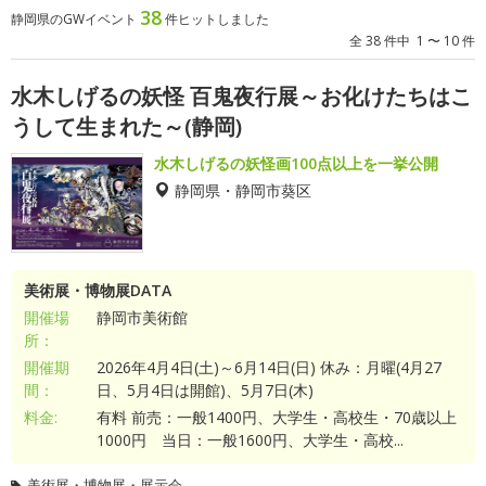
38
静岡県のGWイベント
件ヒットしました
全 38 件中 1 〜 10 件
水木しげるの妖怪 百鬼夜行展～お化けたちはこ
うして生まれた～(静岡)
水木しげるの妖怪画100点以上を一挙公開
静岡県・静岡市葵区
美術展・博物展DATA
開催場
静岡市美術館
所：
開催期
2026年4月4日(土)～6月14日(日) 休み：月曜(4月27
間：
日、5月4日は開館)、5月7日(木)
料金:
有料 前売：一般1400円、大学生・高校生・70歳以上
1000円 当日：一般1600円、大学生・高校...
美術展・博物展・展示会