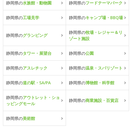
静岡県の
水族館・動物園
静岡県の
フードテーマパーク
静岡県の
工場見学
静岡県の
キャンプ場・BBQ場
静岡県の
牧場・レジャー＆リ
静岡県の
グランピング
ゾート施設
静岡県の
タワー・展望台
静岡県の
公園
静岡県の
アスレチック
静岡県の
温泉・スパリゾート
静岡県の
道の駅・SA/PA
静岡県の
博物館・科学館
静岡県の
アウトレット・ショ
静岡県の
商業施設・百貨店
ッピングモール
静岡県の
美術館