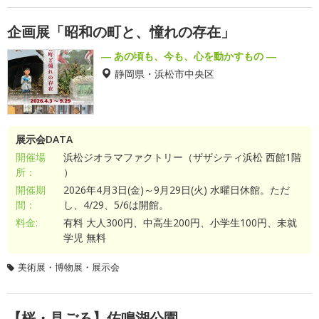
企画展「昭和の町と、憧れの存在」
― あの頃も、今も、心を動かすもの ―
静岡県・浜松市中央区
展示会DATA
開催場
浜松ジオラマファクトリー（ザザシティ浜松 西館1階
所：
）
開催期
2026年4月3日(金)～9月29日(火) 水曜日休館。ただ
間：
し、4/29、5/6は開館。
料金:
有料 大人300円、中高生200円、小学生100円、未就
学児 無料
美術展・博物展・展示会
【桜・見ごろ】佐鳴湖公園