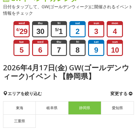
日付をタップして、GW(ゴールデンウィーク)に開催されるイベント
情報をチェック
wed
thu
fri
sat
sun
mon
4/
29
30
5/
1
2
3
4
tue
wed
thu
fri
sat
sun
5
6
7
8
9
10
2026年4月17日(金) GW(ゴールデンウ
ィーク)イベント【静岡県】
エリアを絞り込む
変更する
東海
岐阜県
静岡県
愛知県
三重県