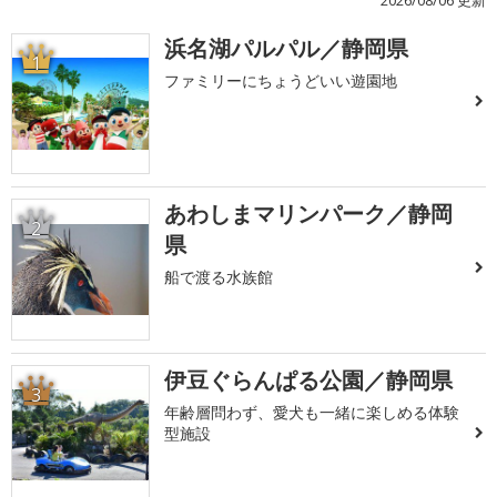
浜名湖パルパル／静岡県
1
ファミリーにちょうどいい遊園地
あわしまマリンパーク／静岡
2
県
船で渡る水族館
伊豆ぐらんぱる公園／静岡県
3
年齢層問わず、愛犬も一緒に楽しめる体験
型施設