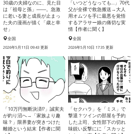
30歳の夫婦なのに、見た目
「いつどうなっても…」70代
は「祖母と孫」――。急激
父が全裸で救急搬送→大人
に老いる妻と成長が止まっ
用オムツを手に最悪を覚悟
た夫の漫画が描く「歳と幸
するアラサー娘の痛切な実
せ」
情【作者に聞く】
全国
全国
2026年5月11日 09:43 更新
2026年5月10日 17:35 更新
「10万円無断決済!?」誠実夫
「セクハラ」を「ミス」で
が釣り沼へ→「家族より趣
撃退？ツインの部屋を予約
味？」限界妻が突きつけた
した上司、女性部下の切れ
離婚という結末【作者に聞
味鋭い反撃にに「スカッと