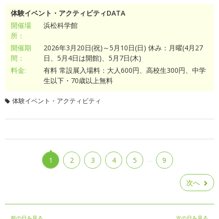
体験イベント・アクティビティDATA
開催場
浜松科学館
所：
開催期
2026年3月20日(祝)～5月10日(日) 休み：月曜(4月27
間：
日、5月4日は開館)、5月7日(木)
料金:
有料 常設展入場料：大人600円、高校生300円、中学
生以下・70歳以上無料
体験イベント・アクティビティ
…
1
2
3
4
5
9
次へ
前の日を見る
次の日を見る