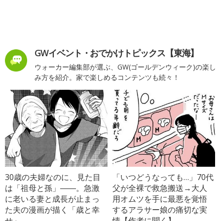
GWイベント・おでかけトピックス【東海】
ウォーカー編集部が選ぶ、GW(ゴールデンウィーク)の楽し
み方を紹介。家で楽しめるコンテンツも続々！
30歳の夫婦なのに、見た目
「いつどうなっても…」70代
は「祖母と孫」――。急激
父が全裸で救急搬送→大人
に老いる妻と成長が止まっ
用オムツを手に最悪を覚悟
た夫の漫画が描く「歳と幸
するアラサー娘の痛切な実
せ」
情【作者に聞く】