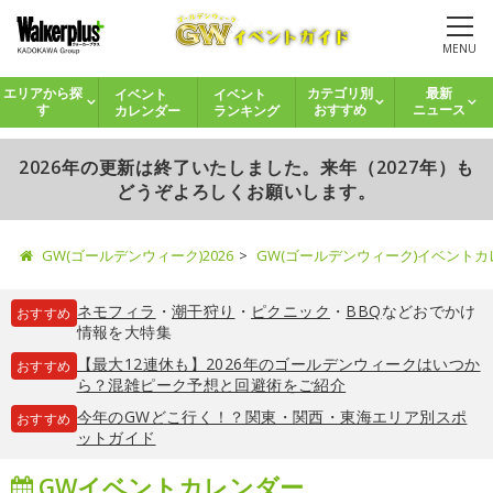
MENU
イベント
イベント
エリアから探
カテゴリ別
最新
カレンダー
ランキング
す
おすすめ
ニュース
2026年の更新は終了いたしました。来年（2027年）も
どうぞよろしくお願いします。
GW(ゴールデンウィーク)2026
GW(ゴールデンウィーク)イベント
ネモフィラ
・
潮干狩り
・
ピクニック
・
BBQ
などおでかけ
おすすめ
情報を大特集
【最大12連休も】2026年のゴールデンウィークはいつか
おすすめ
ら？混雑ピーク予想と回避術をご紹介
今年のGWどこ行く！？関東・関西・東海エリア別スポ
おすすめ
ットガイド
GWイベントカレンダー