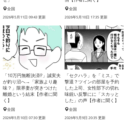
全国
全国
2026年5月11日 09:43 更新
2026年5月10日 17:35 更新
「10万円無断決済!?」誠実夫
「セクハラ」を「ミス」で
が釣り沼へ→「家族より趣
撃退？ツインの部屋を予約
味？」限界妻が突きつけた
した上司、女性部下の切れ
離婚という結末【作者に聞
味鋭い反撃にに「スカッと
く】
した」の声【作者に聞く】
全国
全国
2026年5月10日 07:30 更新
2026年5月9日 20:35 更新