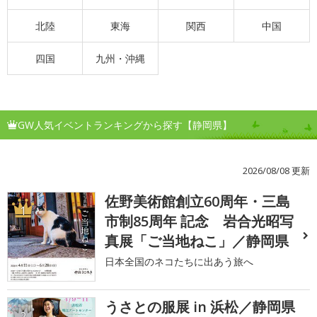
北陸
東海
関西
中国
四国
九州・沖縄
GW人気イベントランキングから探す【静岡県】
2026/08/08 更新
佐野美術館創立60周年・三島
1
市制85周年 記念 岩合光昭写
真展「ご当地ねこ」／静岡県
日本全国のネコたちに出あう旅へ
うさとの服展 in 浜松／静岡県
2