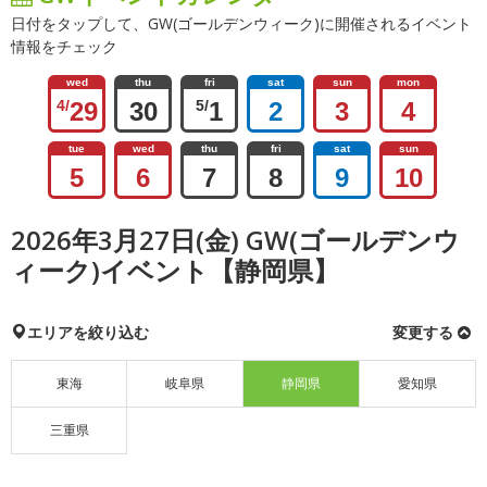
日付をタップして、GW(ゴールデンウィーク)に開催されるイベント
情報をチェック
wed
thu
fri
sat
sun
mon
4/
29
30
5/
1
2
3
4
tue
wed
thu
fri
sat
sun
5
6
7
8
9
10
2026年3月27日(金) GW(ゴールデンウ
ィーク)イベント【静岡県】
エリアを絞り込む
変更する
東海
岐阜県
静岡県
愛知県
三重県