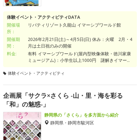
体験イベント・アクティビティDATA
開催場
リバティリゾート久能山 イマーシブワールド館
所：
開催期
2026年2月21日(土)～4月5日(日) 休み：火曜 2月・4
間：
月は土日祝のみの開催
料金:
有料 イマーシブワールド(屋内型映像体験・徳川家康
ミュージアム)：小学生以上1000円 謎解きイマー...
体験イベント・アクティビティ
企画展「サクラ×さくら -山・里・海を彩る
「和」の魅惑-」
静岡県の「さくら」を多方面から紹介
静岡県・静岡市駿河区