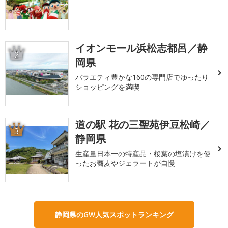
イオンモール浜松志都呂／静
2
岡県
バラエティ豊かな160の専門店でゆったり
ショッピングを満喫
道の駅 花の三聖苑伊豆松崎／
3
静岡県
生産量日本一の特産品・桜葉の塩漬けを使
ったお蕎麦やジェラートが自慢
静岡県のGW人気スポットランキング