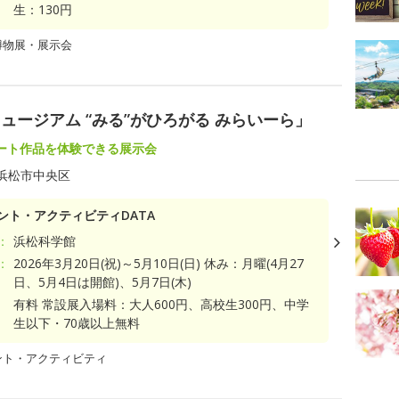
生：130円
博物展・展示会
ージアム “みる”がひろがる みらいーら」
ート作品を体験できる展示会
浜松市中央区
ント・アクティビティDATA
：
浜松科学館
：
2026年3月20日(祝)～5月10日(日) 休み：月曜(4月27
日、5月4日は開館)、5月7日(木)
有料 常設展入場料：大人600円、高校生300円、中学
生以下・70歳以上無料
ント・アクティビティ