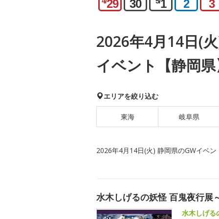
4/
5/
29
30
1
2
3
2026年4月14日(
イベント【静岡県
エリアを絞り込む
東海
岐阜県
2026年4月14日(火) 静岡県のGWイベン
水木しげるの妖怪 百鬼夜行展
水木しげる