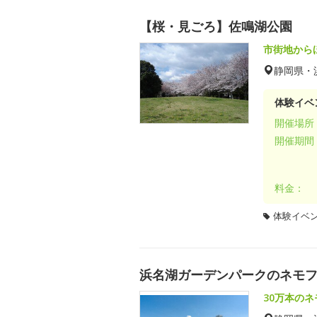
【桜・見ごろ】佐鳴湖公園
市街地から
静岡県・
体験イベ
開催場所
開催期間
料金：
体験イベ
浜名湖ガーデンパークのネモ
30万本の