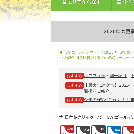
イベ
エリアから探す
2026年の
GW(ゴールデンウィーク)2026
GW(ゴ
2026年4月14日(火) 東海のGW(ゴールデ
ネモフィラ
・
潮干狩り
・
おすすめ
【最大12連休も】202
おすすめ
避術をご紹介
今年のGWどこ行く！？
おすすめ
日付をクリックして、GW(ゴールデ
wed
fri
thu
sat
su