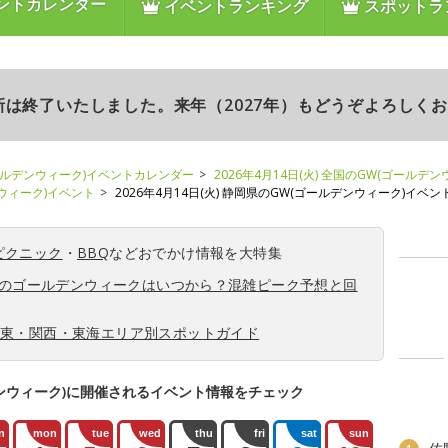
ントカレンダー
イベントランキング
スポットラ
更新は終了いたしました。来年（2027年）もどうぞよろしく
ールデンウィーク)イベントカレンダー
2026年4月14日(火) 全国のGW(ゴールデ
ンウィーク)イベント
2026年4月14日(火) 静岡県のGW(ゴールデンウィーク)イベン
ピクニック
・
BBQ
などおでかけ情報を大特集
6年のゴールデンウィークはいつから？混雑ピーク予想と回
関東・関西・東海エリア別スポットガイド
ンウィーク)に開催されるイベント情報をチェック
n
mon
tue
wed
thu
fri
sat
sun