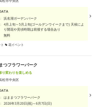
浜松市中央区
ATA
：
浜名湖ガーデンパーク
：
4月上旬～5月上旬(ゴールデンウイークまで) 天候によ
り開花や見頃時期は前後する場合あり
無料
ント
花イベント
はままつフラワーパーク
移り変わりを楽しめる
浜松市中央区
ATA
：
はままつフラワーパーク
：
2026年3月20日(祝)～6月7日(日)