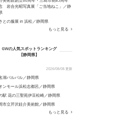
野美術館創立60周年・三島市制85周年
念 岩合光昭写真展「ご当地ねこ」／静
県
さとの服展 in 浜松／静岡県
もっと見る
GWの人気スポットランキング
【静岡県】
2026/08/08 更新
名湖パルパル／静岡県
オンモール浜松志都呂／静岡県
の駅 花の三聖苑伊豆松崎／静岡県
岡市立芹沢銈介美術館／静岡県
もっと見る