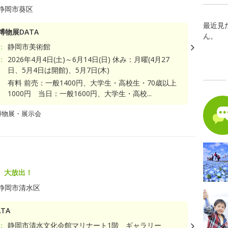
静岡市葵区
最近見
博物展DATA
ん。
：
静岡市美術館
：
2026年4月4日(土)～6月14日(日) 休み：月曜(4月27
日、5月4日は開館)、5月7日(木)
有料 前売：一般1400円、大学生・高校生・70歳以上
1000円 当日：一般1600円、大学生・高校...
博物展・展示会
、大放出！
静岡市清水区
TA
：
静岡市清水文化会館マリナート1階 ギャラリー