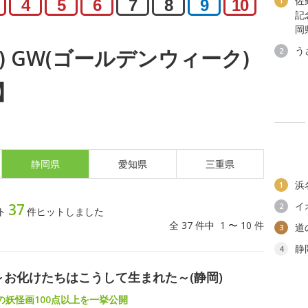
佐
1
4
5
6
7
8
9
10
記
岡
う
火) GW(ゴールデンウィーク)
2
】
静岡県
愛知県
三重県
浜
1
イ
37
2
ト
件ヒットしました
全 37 件中 1 〜 10 件
道
3
静
4
～お化けたちはこうして生まれた～(静岡)
の妖怪画100点以上を一挙公開