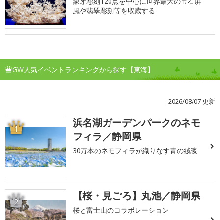
象牙彫刻120点を中心に世界最大の宝石屏
風や翡翠彫刻等を収蔵する
GW人気イベントランキングから探す【東海】
2026/08/07 更新
浜名湖ガーデンパークのネモ
1
フィラ／静岡県
30万本のネモフィラが織りなす青の絨毯
【桜・見ごろ】丸池／静岡県
2
桜と富士山のコラボレーション