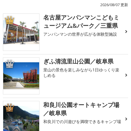
2026/08/07 更新
名古屋アンパンマンこどもミ
1
ュージアム&パーク／三重県
アンパンマンの世界が広がる体験型施設
ぎふ清流里山公園／岐阜県
2
里山の景色を楽しみながら1日ゆっくり楽
しめる
和良川公園オートキャンプ場
3
／岐阜県
和良川での川遊びを満喫できるキャンプ場