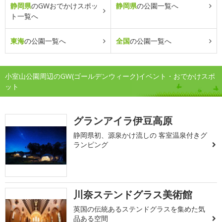
静岡県
のGWおでかけスポッ
静岡県
の公園一覧へ
ト一覧へ
東海
の公園一覧へ
全国
の公園一覧へ
小室山公園周辺のGW(ゴールデンウィーク)イベント・おでかけスポ
ット
グランアイラ伊豆高原
静岡県初、源泉かけ流しの 客室温泉付きグ
ランピング
川奈ステンドグラス美術館
英国の伝統あるステンドグラスを集めた気
品ある空間