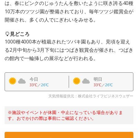
は、春にピンクのじゅうたんを敷いたように咲き誇る40種
10万本のツツジ園が整備されており、毎年ツツジ鑑賞会が
開催され、多くの人でにぎわいをみせる。
見どころ
1000種4000本が植栽されたツバキ園もあり、見頃を迎え
る2月中旬から3月下旬にはつばき観賞会が催され、つばき
の館内で一輪挿しの展示などが行われる。
今日
明日
33℃
／
26℃
33℃
／
26℃
天気情報提供元：株式会社ライフビジネスウェザー
※施設やイベントが休園・中止になっている場合がありま
す。おでかけの際は事前にご確認ください。