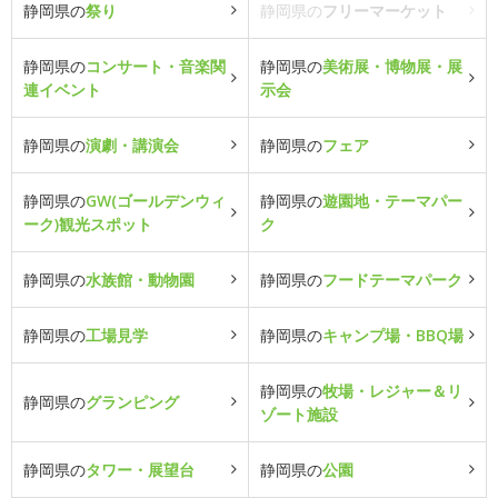
静岡県の
祭り
静岡県の
フリーマーケット
静岡県の
コンサート・音楽関
静岡県の
美術展・博物展・展
連イベント
示会
静岡県の
演劇・講演会
静岡県の
フェア
静岡県の
GW(ゴールデンウィ
静岡県の
遊園地・テーマパー
ーク)観光スポット
ク
静岡県の
水族館・動物園
静岡県の
フードテーマパーク
静岡県の
工場見学
静岡県の
キャンプ場・BBQ場
静岡県の
牧場・レジャー＆リ
静岡県の
グランピング
ゾート施設
静岡県の
タワー・展望台
静岡県の
公園