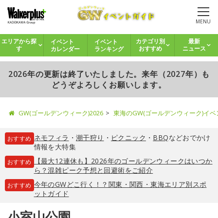
MENU
イベント
イベント
エリアから探
カテゴリ別
最新
カレンダー
ランキング
す
おすすめ
ニュース
2026年の更新は終了いたしました。来年（2027年）も
どうぞよろしくお願いします。
GW(ゴールデンウィーク)2026
東海のGW(ゴールデンウィーク)イ
ネモフィラ
・
潮干狩り
・
ピクニック
・
BBQ
などおでかけ
おすすめ
情報を大特集
【最大12連休も】2026年のゴールデンウィークはいつか
おすすめ
ら？混雑ピーク予想と回避術をご紹介
今年のGWどこ行く！？関東・関西・東海エリア別スポ
おすすめ
ットガイド
小室山公園