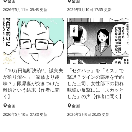
全国
全国
2026年5月11日 09:43 更新
2026年5月10日 17:35 更新
「10万円無断決済!?」誠実夫
「セクハラ」を「ミス」で
が釣り沼へ→「家族より趣
撃退？ツインの部屋を予約
味？」限界妻が突きつけた
した上司、女性部下の切れ
離婚という結末【作者に聞
味鋭い反撃にに「スカッと
く】
した」の声【作者に聞く】
全国
全国
2026年5月10日 07:30 更新
2026年5月9日 20:35 更新