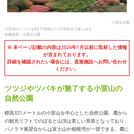
小室山公園
10万本のツツジは4月下旬頃から5月初旬まで楽しめる
画像提供：小室山公園
※ 本ページ記載の内容は2026年1月以前に取材した情報
が含まれております。
詳細を確認されたい場合には、直接施設へお問い合わせ
ください。
ツツジやツバキが魅了する小室山の
自然公園
標高321メートルの小室山を中心とした自然公園。麓から
の観光リフトでのぼると山頂は美しい草原となっており、
パノラマ展望台からは富士山や相模湾が一望できる。麓に