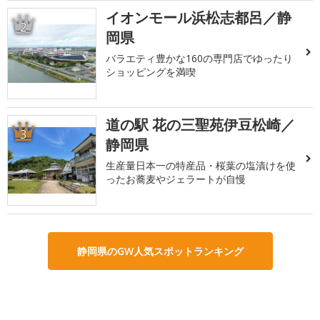
イオンモール浜松志都呂／静
2
岡県
バラエティ豊かな160の専門店でゆったり
ショッピングを満喫
道の駅 花の三聖苑伊豆松崎／
3
静岡県
生産量日本一の特産品・桜葉の塩漬けを使
ったお蕎麦やジェラートが自慢
静岡県のGW人気スポットランキング