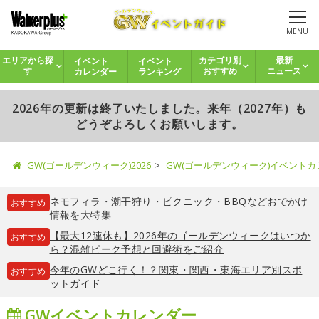
MENU
イベント
イベント
エリアから探
カテゴリ別
最新
カレンダー
ランキング
す
おすすめ
ニュース
2026年の更新は終了いたしました。来年（2027年）も
どうぞよろしくお願いします。
GW(ゴールデンウィーク)2026
GW(ゴールデンウィーク)イベント
ネモフィラ
・
潮干狩り
・
ピクニック
・
BBQ
などおでかけ
おすすめ
情報を大特集
【最大12連休も】2026年のゴールデンウィークはいつか
おすすめ
ら？混雑ピーク予想と回避術をご紹介
今年のGWどこ行く！？関東・関西・東海エリア別スポ
おすすめ
ットガイド
GWイベントカレンダー