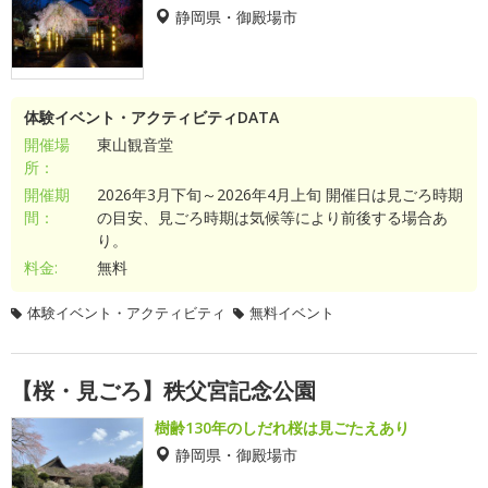
静岡県・御殿場市
体験イベント・アクティビティDATA
開催場
東山観音堂
所：
開催期
2026年3月下旬～2026年4月上旬 開催日は見ごろ時期
間：
の目安、見ごろ時期は気候等により前後する場合あ
り。
料金:
無料
体験イベント・アクティビティ
無料イベント
【桜・見ごろ】秩父宮記念公園
樹齢130年のしだれ桜は見ごたえあり
静岡県・御殿場市