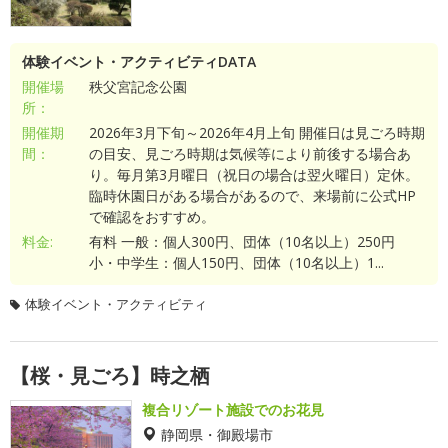
体験イベント・アクティビティDATA
開催場
秩父宮記念公園
所：
開催期
2026年3月下旬～2026年4月上旬 開催日は見ごろ時期
間：
の目安、見ごろ時期は気候等により前後する場合あ
り。毎月第3月曜日（祝日の場合は翌火曜日）定休。
臨時休園日がある場合があるので、来場前に公式HP
で確認をおすすめ。
料金:
有料 一般：個人300円、団体（10名以上）250円
小・中学生：個人150円、団体（10名以上）1...
体験イベント・アクティビティ
【桜・見ごろ】時之栖
複合リゾート施設でのお花見
静岡県・御殿場市