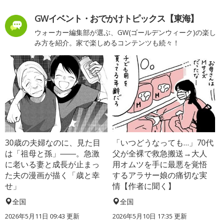
GWイベント・おでかけトピックス【東海】
ウォーカー編集部が選ぶ、GW(ゴールデンウィーク)の楽し
み方を紹介。家で楽しめるコンテンツも続々！
30歳の夫婦なのに、見た目
「いつどうなっても…」70代
は「祖母と孫」――。急激
父が全裸で救急搬送→大人
に老いる妻と成長が止まっ
用オムツを手に最悪を覚悟
た夫の漫画が描く「歳と幸
するアラサー娘の痛切な実
せ」
情【作者に聞く】
全国
全国
2026年5月11日 09:43 更新
2026年5月10日 17:35 更新