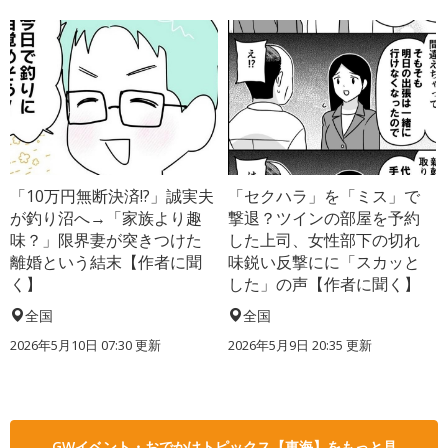
「10万円無断決済!?」誠実夫
「セクハラ」を「ミス」で
が釣り沼へ→「家族より趣
撃退？ツインの部屋を予約
味？」限界妻が突きつけた
した上司、女性部下の切れ
離婚という結末【作者に聞
味鋭い反撃にに「スカッと
く】
した」の声【作者に聞く】
全国
全国
2026年5月10日 07:30 更新
2026年5月9日 20:35 更新
GWイベント・おでかけトピックス【東海】をもっと見