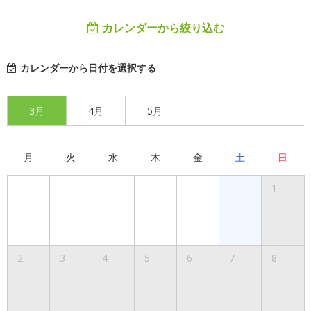
カレンダーから絞り込む
カレンダーから日付を選択する
3月
4月
5月
月
火
水
木
金
土
日
1
2
3
4
5
6
7
8