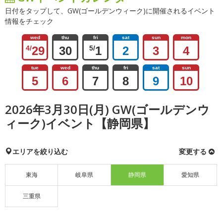
日付をタップして、GW(ゴールデンウィーク)に開催されるイベント
情報をチェック
wed
thu
fri
sat
sun
mon
4/
29
30
5/
1
2
3
4
tue
wed
thu
fri
sat
sun
5
6
7
8
9
10
2026年3月30日(月) GW(ゴールデンウ
ィーク)イベント【静岡県】
エリアを絞り込む
変更する
東海
岐阜県
静岡県
愛知県
三重県