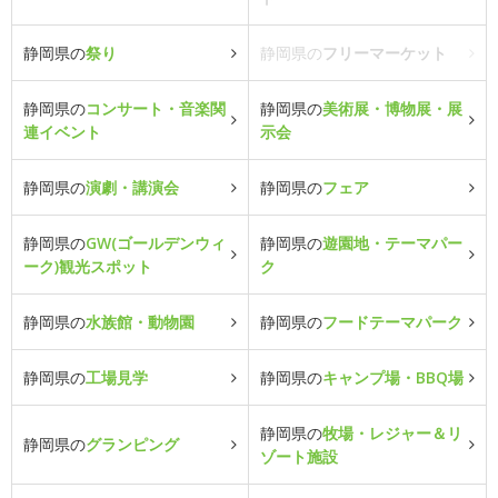
静岡県の
祭り
静岡県の
フリーマーケット
静岡県の
コンサート・音楽関
静岡県の
美術展・博物展・展
連イベント
示会
静岡県の
演劇・講演会
静岡県の
フェア
静岡県の
GW(ゴールデンウィ
静岡県の
遊園地・テーマパー
ーク)観光スポット
ク
静岡県の
水族館・動物園
静岡県の
フードテーマパーク
静岡県の
工場見学
静岡県の
キャンプ場・BBQ場
静岡県の
牧場・レジャー＆リ
静岡県の
グランピング
ゾート施設