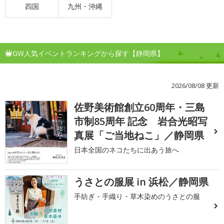
四国
九州・沖縄
GW人気イベントランキングから探す【静岡県】
2026/08/08 更新
佐野美術館創立60周年・三島
1
市制85周年 記念 岩合光昭写
真展「ご当地ねこ」／静岡県
日本全国のネコたちに出あう旅へ
うさとの服展 in 浜松／静岡県
2
手紡ぎ・手織り・草木染めのうさとの服