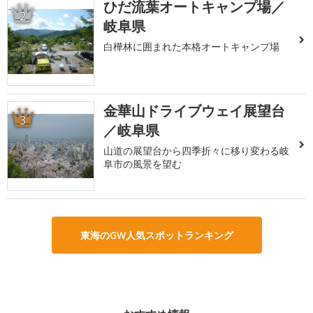
ひだ流葉オートキャンプ場／
2
岐阜県
白樺林に囲まれた本格オートキャンプ場
金華山ドライブウェイ展望台
3
／岐阜県
山道の展望台から四季折々に移り変わる岐
阜市の風景を望む
東海のGW人気スポットランキング