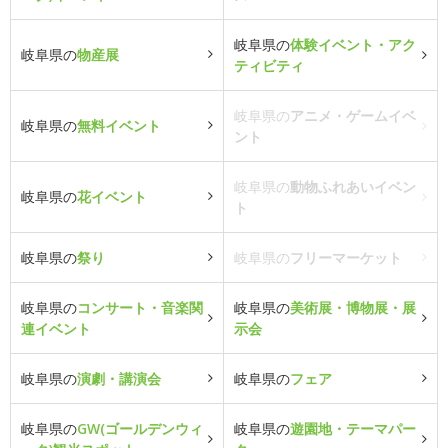
岐阜県の
体験イベント・アク
岐阜県の
物産展
ティビティ
岐阜県の
アニメ・ゲームイベ
岐阜県の
無料イベント
ント
岐阜県の
動物ふれあいイベン
岐阜県の
花イベント
ト
岐阜県の
祭り
岐阜県の
フリーマーケット
岐阜県の
コンサート・音楽関
岐阜県の
美術展・博物展・展
連イベント
示会
岐阜県の
演劇・講演会
岐阜県の
フェア
岐阜県の
GW(ゴールデンウィ
岐阜県の
遊園地・テーマパー