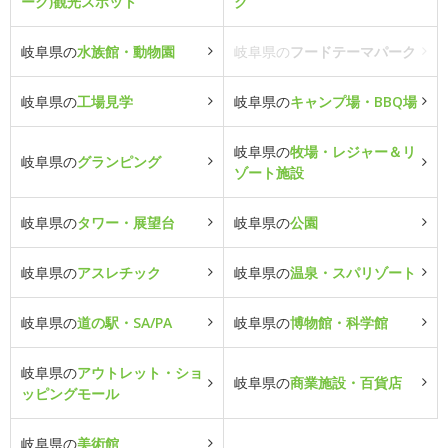
ーク)観光スポット
ク
岐阜県の
水族館・動物園
岐阜県の
フードテーマパーク
岐阜県の
工場見学
岐阜県の
キャンプ場・BBQ場
岐阜県の
牧場・レジャー＆リ
岐阜県の
グランピング
ゾート施設
岐阜県の
タワー・展望台
岐阜県の
公園
岐阜県の
アスレチック
岐阜県の
温泉・スパリゾート
岐阜県の
道の駅・SA/PA
岐阜県の
博物館・科学館
岐阜県の
アウトレット・ショ
岐阜県の
商業施設・百貨店
ッピングモール
岐阜県の
美術館