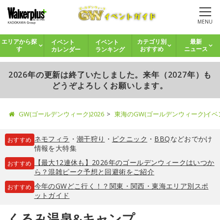
MENU
イベント
イベント
エリアから探
カテゴリ別
最新
カレンダー
ランキング
す
おすすめ
ニュース
2026年の更新は終了いたしました。来年（2027年）も
どうぞよろしくお願いします。
GW(ゴールデンウィーク)2026
東海のGW(ゴールデンウィーク)イ
ネモフィラ
・
潮干狩り
・
ピクニック
・
BBQ
などおでかけ
おすすめ
情報を大特集
【最大12連休も】2026年のゴールデンウィークはいつか
おすすめ
ら？混雑ピーク予想と回避術をご紹介
今年のGWどこ行く！？関東・関西・東海エリア別スポ
おすすめ
ットガイド
くるみ温泉&キャンプ