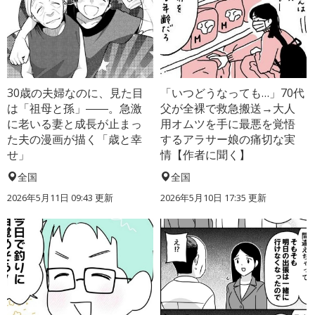
30歳の夫婦なのに、見た目
「いつどうなっても…」70代
は「祖母と孫」――。急激
父が全裸で救急搬送→大人
に老いる妻と成長が止まっ
用オムツを手に最悪を覚悟
た夫の漫画が描く「歳と幸
するアラサー娘の痛切な実
せ」
情【作者に聞く】
全国
全国
2026年5月11日 09:43 更新
2026年5月10日 17:35 更新