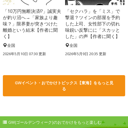
「10万円無断決済!?」誠実夫
「セクハラ」を「ミス」で
が釣り沼へ→「家族より趣
撃退？ツインの部屋を予約
味？」限界妻が突きつけた
した上司、女性部下の切れ
離婚という結末【作者に聞
味鋭い反撃にに「スカッと
く】
した」の声【作者に聞く】
全国
全国
2026年5月10日 07:30 更新
2026年5月9日 20:35 更新
GWイベント・おでかけトピックス【東海】をもっと見
る
GW(ゴールデンウィーク)のおでかけをもっと楽しむ