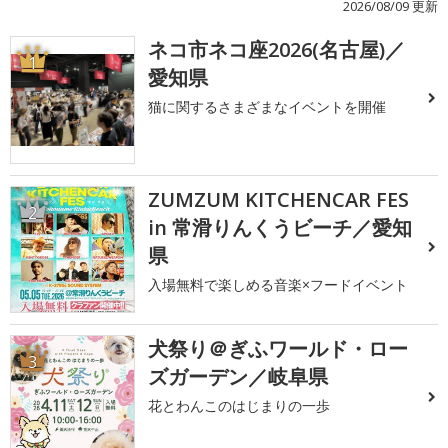
2026/08/09 更新
ネコ市ネコ座2026(名古屋)／
1
愛知県
猫に関するさまざまなイベントを開催
ZUMZUM KITCHENCAR FES
2
in 常滑りんくうビーチ／愛知
県
入場無料で楽しめる音楽×フードイベント
犬祭り＠ぎふワールド・ロー
3
ズガーデン／岐阜県
花とわんこのはじまりの一歩