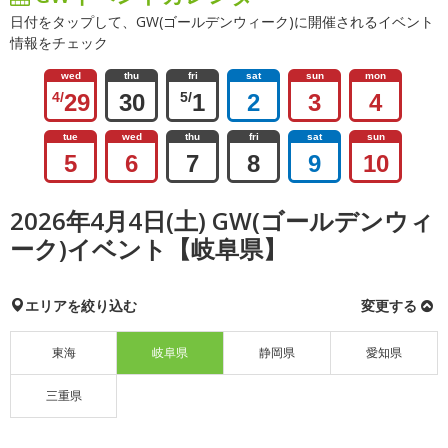
日付をタップして、GW(ゴールデンウィーク)に開催されるイベント
情報をチェック
wed
thu
fri
sat
sun
mon
4/
29
30
5/
1
2
3
4
tue
wed
thu
fri
sat
sun
5
6
7
8
9
10
2026年4月4日(土) GW(ゴールデンウィ
ーク)イベント【岐阜県】
エリアを絞り込む
変更する
東海
岐阜県
静岡県
愛知県
三重県