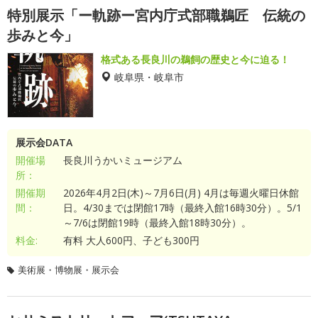
特別展示「ー軌跡ー宮内庁式部職鵜匠 伝統の
歩みと今」
格式ある長良川の鵜飼の歴史と今に迫る！
岐阜県・岐阜市
展示会DATA
開催場
長良川うかいミュージアム
所：
開催期
2026年4月2日(木)～7月6日(月) 4月は毎週火曜日休館
間：
日。4/30までは閉館17時（最終入館16時30分）。5/1
～7/6は閉館19時（最終入館18時30分）。
料金:
有料 大人600円、子ども300円
美術展・博物展・展示会