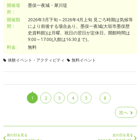
開催場
墨俣一夜城・犀川堤
所：
開催期
2026年3月下旬～2026年4月上旬 見ごろ時期は気候等
間：
により前後する場合あり。墨俣一夜城(大垣市墨俣歴
史資料館)は月曜、祝日の翌日が定休日。開館時間は
9:00～17:00(入館は16:30まで)。
料金:
無料
体験イベント・アクティビティ
無料イベント
…
1
2
3
4
5
8
次へ
前の日を見る
次の日を見る