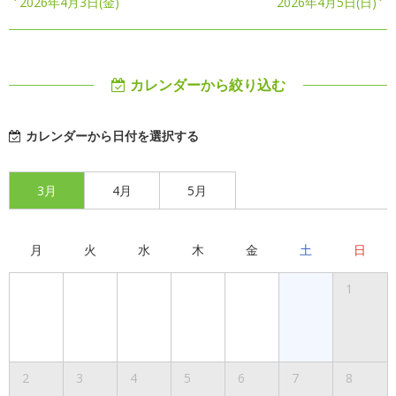
2026年4月3日(金)
2026年4月5日(日)
カレンダーから絞り込む
カレンダーから日付を選択する
3月
4月
5月
月
火
水
木
金
土
日
1
2
3
4
5
6
7
8