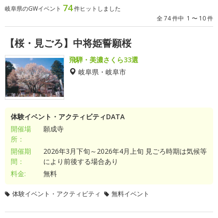
74
岐阜県のGWイベント
件ヒットしました
全 74 件中 1 〜 10 件
【桜・見ごろ】中将姫誓願桜
飛騨・美濃さくら33選
岐阜県・岐阜市
体験イベント・アクティビティDATA
開催場
願成寺
所：
開催期
2026年3月下旬～2026年4月上旬 見ごろ時期は気候等
間：
により前後する場合あり
料金:
無料
体験イベント・アクティビティ
無料イベント