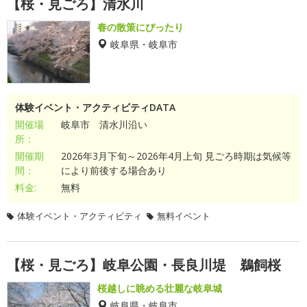
【桜・見ごろ】清水川
春の散策にぴったり
岐阜県・岐阜市
体験イベント・アクティビティDATA
開催場
岐阜市 清水川沿い
所：
開催期
2026年3月下旬～2026年4月上旬 見ごろ時期は気候等
間：
により前後する場合あり
料金:
無料
体験イベント・アクティビティ
無料イベント
【桜・見ごろ】岐阜公園・長良川堤 鵜飼桜
桜越しに眺める壮麗な岐阜城
岐阜県・岐阜市