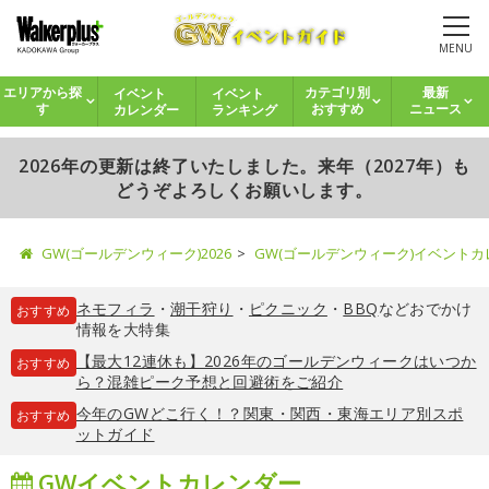
MENU
イベント
イベント
エリアから探
カテゴリ別
最新
カレンダー
ランキング
す
おすすめ
ニュース
2026年の更新は終了いたしました。来年（2027年）も
どうぞよろしくお願いします。
GW(ゴールデンウィーク)2026
GW(ゴールデンウィーク)イベント
ネモフィラ
・
潮干狩り
・
ピクニック
・
BBQ
などおでかけ
おすすめ
情報を大特集
【最大12連休も】2026年のゴールデンウィークはいつか
おすすめ
ら？混雑ピーク予想と回避術をご紹介
今年のGWどこ行く！？関東・関西・東海エリア別スポ
おすすめ
ットガイド
GWイベントカレンダー