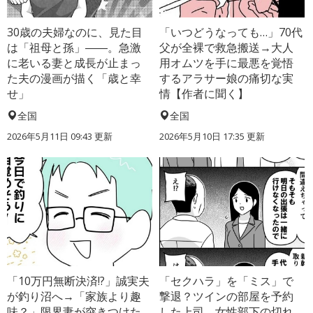
30歳の夫婦なのに、見た目
「いつどうなっても…」70代
は「祖母と孫」――。急激
父が全裸で救急搬送→大人
に老いる妻と成長が止まっ
用オムツを手に最悪を覚悟
た夫の漫画が描く「歳と幸
するアラサー娘の痛切な実
せ」
情【作者に聞く】
全国
全国
2026年5月11日 09:43 更新
2026年5月10日 17:35 更新
「10万円無断決済!?」誠実夫
「セクハラ」を「ミス」で
が釣り沼へ→「家族より趣
撃退？ツインの部屋を予約
味？」限界妻が突きつけた
した上司、女性部下の切れ