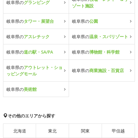
岐阜県の
グランピング
ゾート施設
岐阜県の
タワー・展望台
岐阜県の
公園
岐阜県の
アスレチック
岐阜県の
温泉・スパリゾート
岐阜県の
道の駅・SA/PA
岐阜県の
博物館・科学館
岐阜県の
アウトレット・ショ
岐阜県の
商業施設・百貨店
ッピングモール
岐阜県の
美術館
その他のエリアから探す
北海道
東北
関東
甲信越