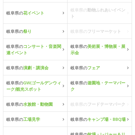
岐阜県の
動物ふれあいイベン
岐阜県の
花イベント
ト
岐阜県の
祭り
岐阜県の
フリーマーケット
岐阜県の
コンサート・音楽関
岐阜県の
美術展・博物展・展
連イベント
示会
岐阜県の
演劇・講演会
岐阜県の
フェア
岐阜県の
GW(ゴールデンウィ
岐阜県の
遊園地・テーマパー
ーク)観光スポット
ク
岐阜県の
水族館・動物園
岐阜県の
フードテーマパーク
岐阜県の
工場見学
岐阜県の
キャンプ場・BBQ場
岐阜県の
牧場・レジャー＆リ