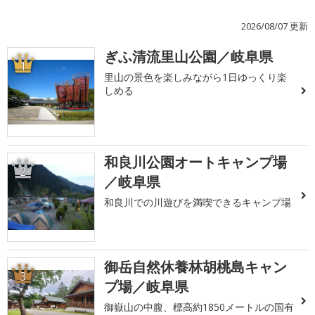
2026/08/07 更新
ぎふ清流里山公園／岐阜県
1
里山の景色を楽しみながら1日ゆっくり楽
しめる
和良川公園オートキャンプ場
2
／岐阜県
和良川での川遊びを満喫できるキャンプ場
御岳自然休養林胡桃島キャン
3
プ場／岐阜県
御嶽山の中腹、標高約1850メートルの国有