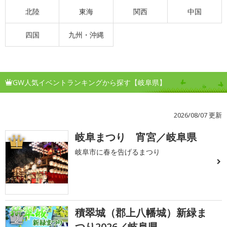
北陸
東海
関西
中国
四国
九州・沖縄
GW人気イベントランキングから探す【岐阜県】
2026/08/07 更新
岐阜まつり 宵宮／岐阜県
1
岐阜市に春を告げるまつり
積翠城（郡上八幡城）新緑ま
2
つり2026／岐阜県