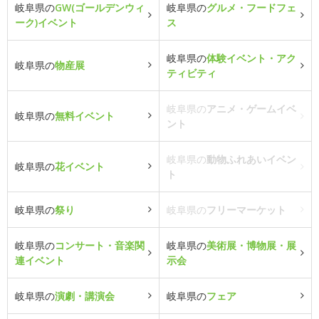
岐阜県の
GW(ゴールデンウィ
岐阜県の
グルメ・フードフェ
ーク)イベント
ス
岐阜県の
体験イベント・アク
岐阜県の
物産展
ティビティ
岐阜県の
アニメ・ゲームイベ
岐阜県の
無料イベント
ント
岐阜県の
動物ふれあいイベン
岐阜県の
花イベント
ト
岐阜県の
祭り
岐阜県の
フリーマーケット
岐阜県の
コンサート・音楽関
岐阜県の
美術展・博物展・展
連イベント
示会
岐阜県の
演劇・講演会
岐阜県の
フェア