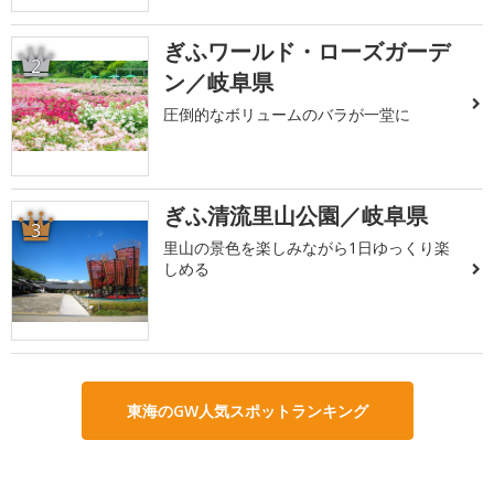
ぎふワールド・ローズガーデ
2
ン／岐阜県
圧倒的なボリュームのバラが一堂に
ぎふ清流里山公園／岐阜県
3
里山の景色を楽しみながら1日ゆっくり楽
しめる
東海のGW人気スポットランキング