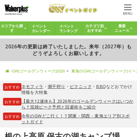
MENU
イベント
イベント
エリアから探
カテゴリ別
最新
カレンダー
ランキング
す
おすすめ
ニュース
2026年の更新は終了いたしました。来年（2027年）も
どうぞよろしくお願いします。
GW(ゴールデンウィーク)2026
東海のGW(ゴールデンウィーク)イ
ネモフィラ
・
潮干狩り
・
ピクニック
・
BBQ
などおでかけ
おすすめ
情報を大特集
【最大12連休も】2026年のゴールデンウィークはいつか
おすすめ
ら？混雑ピーク予想と回避術をご紹介
今年のGWどこ行く！？関東・関西・東海エリア別スポ
おすすめ
ットガイド
根の上高原 保古の湖キャンプ場