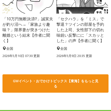
「10万円無断決済!?」誠実夫
「セクハラ」を「ミス」で
が釣り沼へ→「家族より趣
撃退？ツインの部屋を予約
味？」限界妻が突きつけた
した上司、女性部下の切れ
離婚という結末【作者に聞
味鋭い反撃にに「スカッと
く】
した」の声【作者に聞く】
全国
全国
2026年5月10日 07:30 更新
2026年5月9日 20:35 更新
GWイベント・おでかけトピックス【東海】をもっと見
る