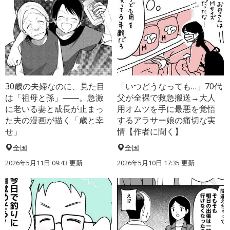
30歳の夫婦なのに、見た目
「いつどうなっても…」70代
は「祖母と孫」――。急激
父が全裸で救急搬送→大人
に老いる妻と成長が止まっ
用オムツを手に最悪を覚悟
た夫の漫画が描く「歳と幸
するアラサー娘の痛切な実
せ」
情【作者に聞く】
全国
全国
2026年5月11日 09:43 更新
2026年5月10日 17:35 更新