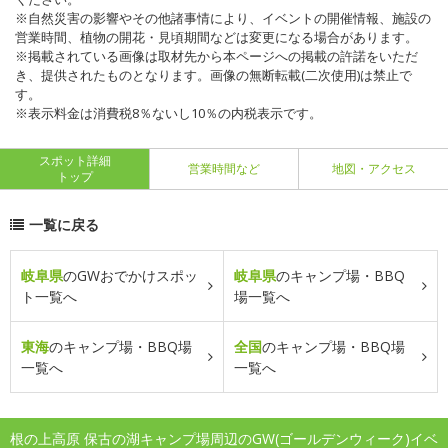
※自然災害の影響やその他諸事情により、イベントの開催情報、施設の
営業時間、植物の開花・見頃期間などは変更になる場合があります。
※掲載されている画像は取材先から本ページへの掲載の許諾をいただ
き、提供されたものとなります。画像の無断転載(二次使用)は禁止で
す。
※表示料金は消費税8％ないし10％の内税表示です。
スポット詳細
営業時間など
地図・アクセス
トップ
一覧に戻る
岐阜県
のGWおでかけスポッ
岐阜県
のキャンプ場・BBQ
ト一覧へ
場一覧へ
東海
のキャンプ場・BBQ場
全国
のキャンプ場・BBQ場
一覧へ
一覧へ
根の上高原 保古の湖キャンプ場周辺のGW(ゴールデンウィーク)イベ