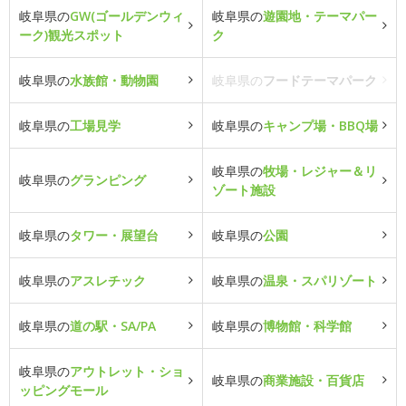
岐阜県の
GW(ゴールデンウィ
岐阜県の
遊園地・テーマパー
ーク)観光スポット
ク
岐阜県の
水族館・動物園
岐阜県の
フードテーマパーク
岐阜県の
工場見学
岐阜県の
キャンプ場・BBQ場
岐阜県の
牧場・レジャー＆リ
岐阜県の
グランピング
ゾート施設
岐阜県の
タワー・展望台
岐阜県の
公園
岐阜県の
アスレチック
岐阜県の
温泉・スパリゾート
岐阜県の
道の駅・SA/PA
岐阜県の
博物館・科学館
岐阜県の
アウトレット・ショ
岐阜県の
商業施設・百貨店
ッピングモール