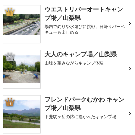
ウエストリバーオートキャン
1
プ場／山梨県
場内で釣りや水遊びに挑戦。日帰りバーベ
キューも楽しめる
大人のキャンプ場／山梨県
2
山峰を望みながらキャンプ体験
フレンドパークむかわ キャン
3
プ場／山梨県
甲斐駒ヶ岳の懐に抱かれたキャンプ場