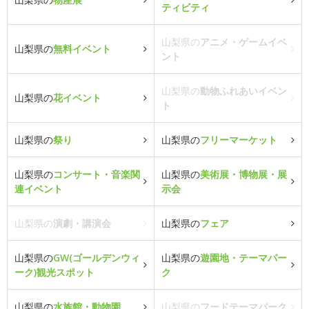
ティビティ
山梨県の
アニメ・ゲームイベ
山梨県の
無料イベント
ント
山梨県の
動物ふれあいイベン
山梨県の
花イベント
ト
山梨県の
祭り
山梨県の
フリーマーケット
山梨県の
コンサート・音楽関
山梨県の
美術展・博物展・展
連イベント
示会
山梨県の
演劇・講演会
山梨県の
フェア
山梨県の
GW(ゴールデンウィ
山梨県の
遊園地・テーマパー
ーク)観光スポット
ク
山梨県の
水族館・動物園
山梨県の
フードテーマパーク