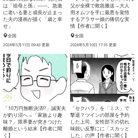
は「祖母と孫」――。急激
父が全裸で救急搬送→大人
に老いる妻と成長が止まっ
用オムツを手に最悪を覚悟
た夫の漫画が描く「歳と幸
するアラサー娘の痛切な実
せ」
情【作者に聞く】
全国
全国
2026年5月11日 09:43 更新
2026年5月10日 17:35 更新
「10万円無断決済!?」誠実夫
「セクハラ」を「ミス」で
が釣り沼へ→「家族より趣
撃退？ツインの部屋を予約
味？」限界妻が突きつけた
した上司、女性部下の切れ
離婚という結末【作者に聞
味鋭い反撃にに「スカッと
く】
した」の声【作者に聞く】