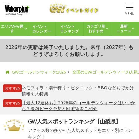
MENU
イベント
イベント
エリアから探
カテゴリ別
最新
カレンダー
ランキング
す
おすすめ
ニュース
2026年の更新は終了いたしました。来年（2027年）も
どうぞよろしくお願いします。
GW(ゴールデンウィーク)2026
全国のGW(ゴールデンウィーク)人
ネモフィラ
・
潮干狩り
・
ピクニック
・
BBQ
などおでかけ
おすすめ
情報を大特集
【最大12連休も】2026年のゴールデンウィークはいつか
おすすめ
ら？混雑ピーク予想と回避術をご紹介
GW人気スポットランキング【山梨県】
アクセス数の多かった人気スポットをエリア別にラン
キング！