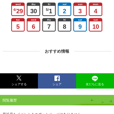
wed
thu
fri
sat
sun
mon
4/
29
30
5/
1
2
3
4
tue
wed
thu
fri
sat
sun
5
6
7
8
9
10
おすすめ情報
シェアする
シェア
友だちに送る
閲覧履歴