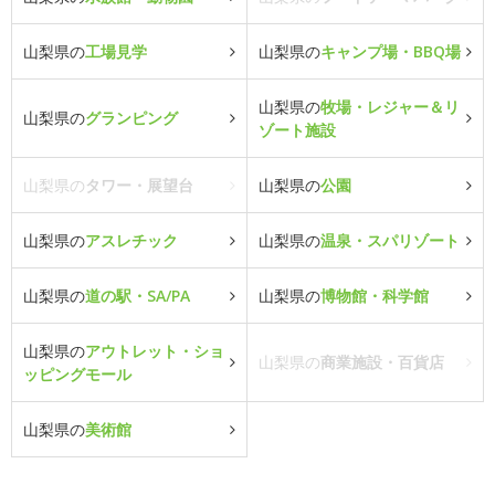
山梨県の
工場見学
山梨県の
キャンプ場・BBQ場
山梨県の
牧場・レジャー＆リ
山梨県の
グランピング
ゾート施設
山梨県の
タワー・展望台
山梨県の
公園
山梨県の
アスレチック
山梨県の
温泉・スパリゾート
山梨県の
道の駅・SA/PA
山梨県の
博物館・科学館
山梨県の
アウトレット・ショ
山梨県の
商業施設・百貨店
ッピングモール
山梨県の
美術館