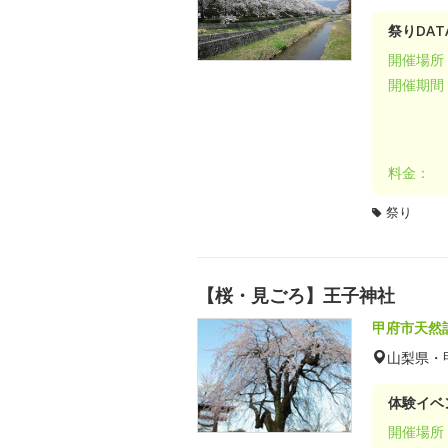
祭りDAT
開催場所
開催期間
料金：
祭り
【桜・見ごろ】王子神社
甲府市天然
山梨県・
体験イベ
開催場所