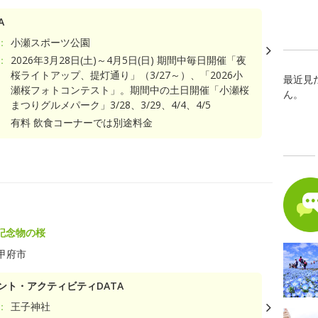
A
：
小瀬スポーツ公園
：
2026年3月28日(土)～4月5日(日) 期間中毎日開催「夜
桜ライトアップ、提灯通り」（3/27～）、「2026小
最近見
瀬桜フォトコンテスト」。期間中の土日開催「小瀬桜
ん。
まつりグルメパーク」3/28、3/29、4/4、4/5
有料 飲食コーナーでは別途料金
記念物の桜
甲府市
ント・アクティビティDATA
：
王子神社