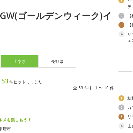
リ
1
テ
木) GW(ゴールデンウィーク)イ
【
2
【
3
リ
4
ェ
山梨県
長野県
53
ト
件ヒットしました
全 53 件中 1 〜 10 件
桔
1
万
2
リ
3
ルメも楽しもう！
山
4
甲府市