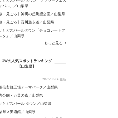
サとガスパール タウン「フラワーフェス
ィバル」／山梨県
桜・見ごろ】神明の丘眺望公園／山梨県
桜・見ごろ】貢川遊歩道／山梨県
サとガスパールタウン「チョコレートフ
スタ」／山梨県
もっと見る
GWの人気スポットランキング
【山梨県】
2026/08/06 更新
梗信玄餅工場テーマパーク／山梨県
力公園・万葉の森／山梨県
サとガスパール タウン／山梨県
梨県立美術館／山梨県