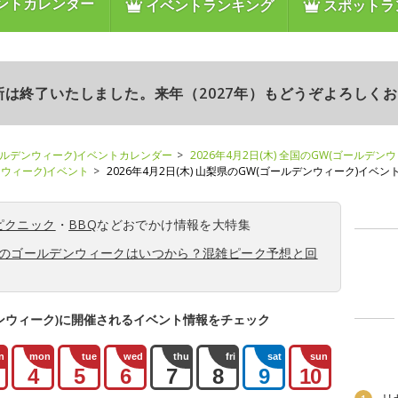
ントカレンダー
イベントランキング
スポットラ
更新は終了いたしました。来年（2027年）もどうぞよろしく
ールデンウィーク)イベントカレンダー
2026年4月2日(木) 全国のGW(ゴールデン
デンウィーク)イベント
2026年4月2日(木) 山梨県のGW(ゴールデンウィーク)イベン
ピクニック
・
BBQ
などおでかけ情報を大特集
6年のゴールデンウィークはいつから？混雑ピーク予想と回
ンウィーク)に開催されるイベント情報をチェック
n
mon
tue
wed
thu
fri
sat
sun
4
5
6
7
8
9
10