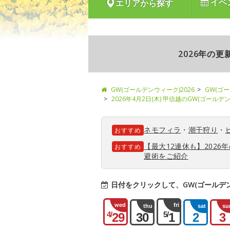
イベ
エリアから探す
2026年の
GW(ゴールデンウィーク)2026
GW(ゴ
2026年4月2日(木) 甲信越のGW(ゴール
ネモフィラ
・
潮干狩り
・
おすすめ
【最大12連休も】202
おすすめ
避術をご紹介
日付をクリックして、GW(ゴールデ
wed
fri
thu
sat
su
4/
5/
29
30
1
2
3