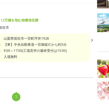
日12万個を包む桔梗信玄餅
笛吹市
山梨県笛吹市一宮町坪井1928
：
【車】中央自動車道一宮御坂ICから約5分
：
9:00～17:00(工場見学の最終受付は15:00)
入場無料
1