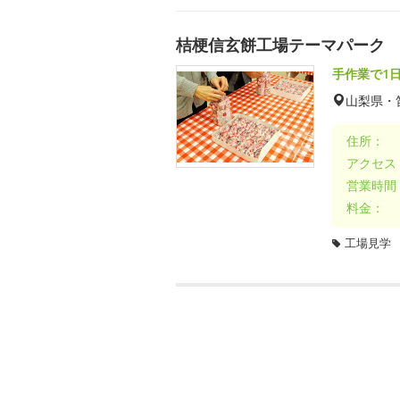
桔梗信玄餅工場テーマパーク
手作業で1
山梨県・
住所：
アクセス
営業時間
料金：
工場見学