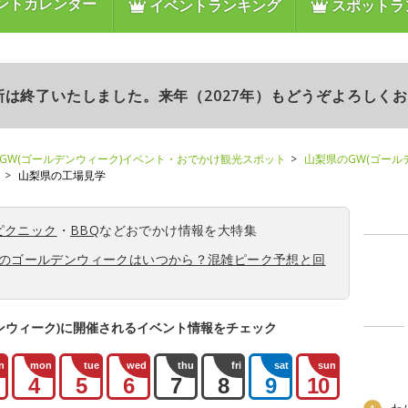
ントカレンダー
イベントランキング
スポットラ
更新は終了いたしました。来年（2027年）もどうぞよろしく
GW(ゴールデンウィーク)イベント・おでかけ観光スポット
山梨県のGW(ゴール
山梨県の工場見学
ピクニック
・
BBQ
などおでかけ情報を大特集
6年のゴールデンウィークはいつから？混雑ピーク予想と回
ンウィーク)に開催されるイベント情報をチェック
n
mon
tue
wed
thu
fri
sat
sun
4
5
6
7
8
9
10