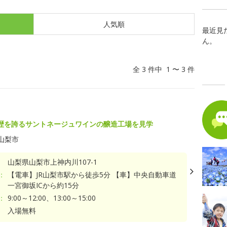
人気順
最近見
ん。
全 3 件中 1 〜 3 件
歴を誇るサントネージュワインの醸造工場を見学
山梨市
山梨県山梨市上神内川107-1
：
【電車】JR山梨市駅から徒歩5分 【車】中央自動車道
一宮御坂ICから約15分
：
9:00～12:00、13:00～15:00
入場無料