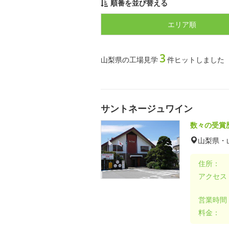
順番を並び替える
エリア順
3
山梨県の工場見学
件ヒットしました
サントネージュワイン
数々の受賞
山梨県・
住所：
アクセス
営業時間
料金：