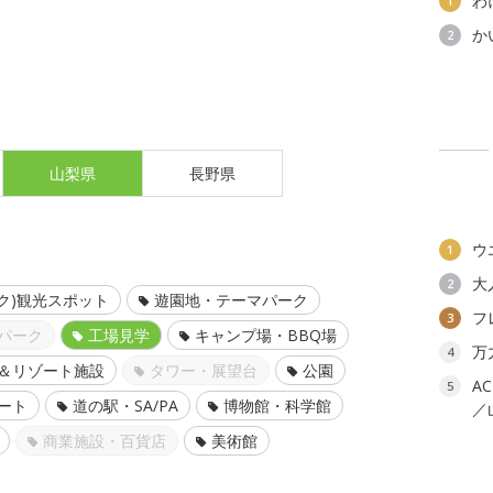
わ
1
か
2
山梨県
長野県
ウ
1
大
2
ク)観光スポット
遊園地・テーマパーク
フ
3
パーク
工場見学
キャンプ場・BBQ場
万
4
＆リゾート施設
タワー・展望台
公園
A
5
ート
道の駅・SA/PA
博物館・科学館
／
商業施設・百貨店
美術館