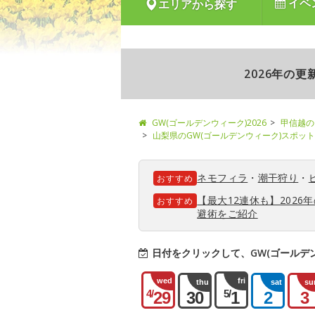
イベ
エリアから探す
2026年の
GW(ゴールデンウィーク)2026
甲信越の
山梨県のGW(ゴールデンウィーク)スポット
ネモフィラ
・
潮干狩り
・
おすすめ
【最大12連休も】202
おすすめ
避術をご紹介
日付をクリックして、GW(ゴールデ
wed
fri
thu
sat
su
4/
5/
29
30
1
2
3