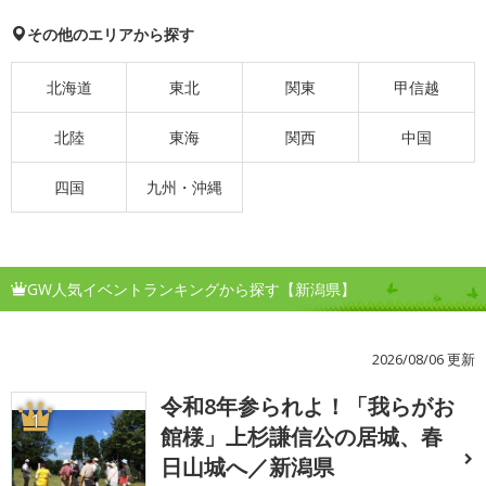
その他のエリアから探す
北海道
東北
関東
甲信越
北陸
東海
関西
中国
四国
九州・沖縄
GW人気イベントランキングから探す【新潟県】
2026/08/06 更新
令和8年参られよ！「我らがお
1
館様」上杉謙信公の居城、春
日山城へ／新潟県