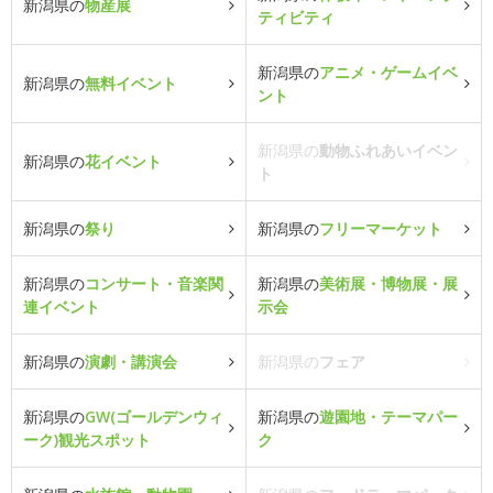
新潟県の
物産展
ティビティ
新潟県の
アニメ・ゲームイベ
新潟県の
無料イベント
ント
新潟県の
動物ふれあいイベン
新潟県の
花イベント
ト
新潟県の
祭り
新潟県の
フリーマーケット
新潟県の
コンサート・音楽関
新潟県の
美術展・博物展・展
連イベント
示会
新潟県の
演劇・講演会
新潟県の
フェア
新潟県の
GW(ゴールデンウィ
新潟県の
遊園地・テーマパー
ーク)観光スポット
ク