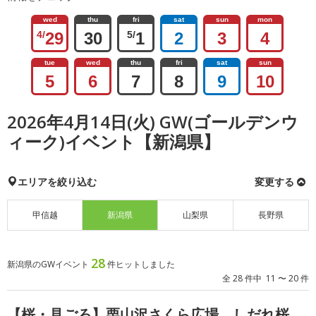
wed
thu
fri
sat
sun
mon
4/
29
30
5/
1
2
3
4
tue
wed
thu
fri
sat
sun
5
6
7
8
9
10
2026年4月14日(火) GW(ゴールデンウ
ィーク)イベント【新潟県】
エリアを絞り込む
変更する
甲信越
新潟県
山梨県
長野県
28
新潟県のGWイベント
件ヒットしました
全 28 件中 11 〜 20 件
【桜・見ごろ】栗山沢さくら広場 しだれ桜