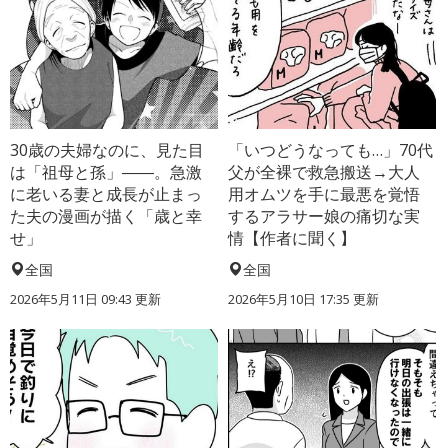
30歳の夫婦なのに、見た目
「いつどうなっても…」70代
は「祖母と孫」――。急激
父が全裸で救急搬送→大人
に老いる妻と成長が止まっ
用オムツを手に最悪を覚悟
た夫の漫画が描く「歳と幸
するアラサー娘の痛切な実
せ」
情【作者に聞く】
全国
全国
2026年5月11日 09:43 更新
2026年5月10日 17:35 更新