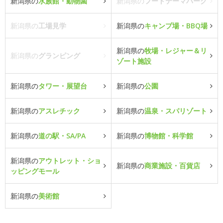
新潟県の
水族館・動物園
新潟県の
フードテーマパーク
新潟県の
工場見学
新潟県の
キャンプ場・BBQ場
新潟県の
牧場・レジャー＆リ
新潟県の
グランピング
ゾート施設
新潟県の
タワー・展望台
新潟県の
公園
新潟県の
アスレチック
新潟県の
温泉・スパリゾート
新潟県の
道の駅・SA/PA
新潟県の
博物館・科学館
新潟県の
アウトレット・ショ
新潟県の
商業施設・百貨店
ッピングモール
新潟県の
美術館