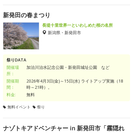
新発田の春まつり
長堤十里世界一といわしめた桜の名所
新潟県・新発田市
祭りDATA
開催場
加治川治水記念公園・新発田城址公園 など
所：
開催期
2026年4月3日(金)～15日(水) ライトアップ実施（18
間：
時～21時）。
料金:
無料
無料イベント
祭り
ナゾトキアドベンチャー in 新発田市「霧隠れ