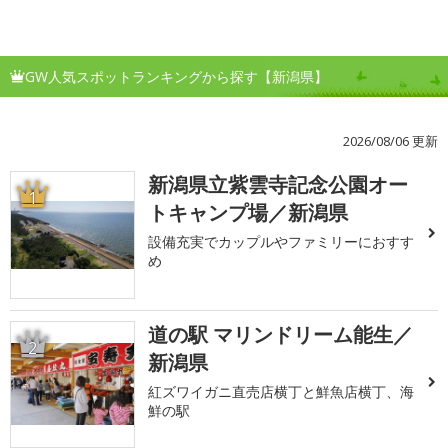
GW人気スポットランキングから探す【新潟県】
2026/08/06 更新
新潟県立紫雲寺記念公園オー
1
トキャンプ場／新潟県
設備充実でカップルやファミリーにおすす
め
道の駅 マリンドリーム能生／
2
新潟県
紅ズワイガニ直売店横丁と鮮魚店横丁、海
鮮の駅