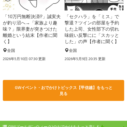
「10万円無断決済!?」誠実夫
「セクハラ」を「ミス」で
が釣り沼へ→「家族より趣
撃退？ツインの部屋を予約
味？」限界妻が突きつけた
した上司、女性部下の切れ
離婚という結末【作者に聞
味鋭い反撃にに「スカッと
く】
した」の声【作者に聞く】
全国
全国
2026年5月10日 07:30 更新
2026年5月9日 20:35 更新
GWイベント・おでかけトピックス【甲信越】をもっと
見る
GW(ゴールデンウィーク)のおでかけをもっと楽しむ