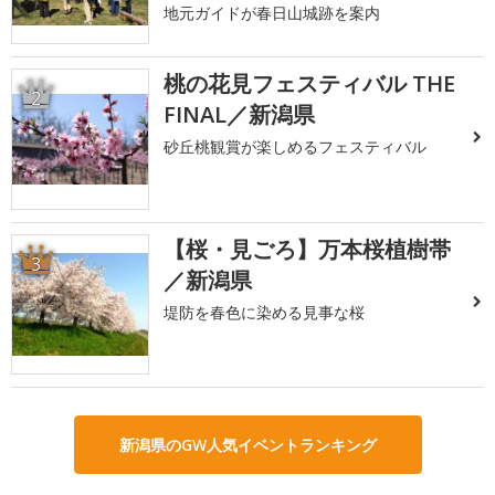
地元ガイドが春日山城跡を案内
桃の花見フェスティバル THE
2
FINAL／新潟県
砂丘桃観賞が楽しめるフェスティバル
【桜・見ごろ】万本桜植樹帯
3
／新潟県
堤防を春色に染める見事な桜
新潟県のGW人気イベントランキング