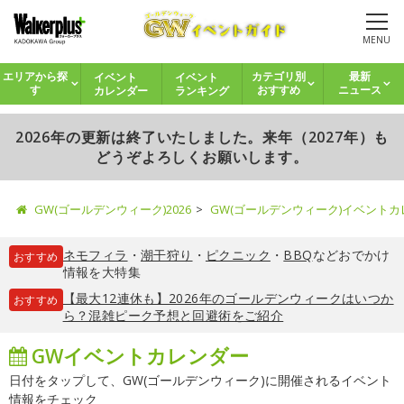
MENU
イベント
イベント
エリアから探
カテゴリ別
最新
カレンダー
ランキング
す
おすすめ
ニュース
2026年の更新は終了いたしました。来年（2027年）も
どうぞよろしくお願いします。
GW(ゴールデンウィーク)2026
GW(ゴールデンウィーク)イベント
ネモフィラ
・
潮干狩り
・
ピクニック
・
BBQ
などおでかけ
おすすめ
情報を大特集
【最大12連休も】2026年のゴールデンウィークはいつか
おすすめ
ら？混雑ピーク予想と回避術をご紹介
GWイベントカレンダー
日付をタップして、GW(ゴールデンウィーク)に開催されるイベント
情報をチェック