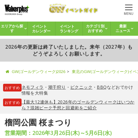
MENU
イベント
イベント
エリアから探
カテゴリ別
最新
カレンダー
ランキング
す
おすすめ
ニュース
2026年の更新は終了いたしました。来年（2027年）も
どうぞよろしくお願いします。
GW(ゴールデンウィーク)2026
東北のGW(ゴールデンウィーク)イ
ネモフィラ
・
潮干狩り
・
ピクニック
・
BBQ
などおでかけ
おすすめ
情報を大特集
【最大12連休も】2026年のゴールデンウィークはいつか
おすすめ
ら？混雑ピーク予想と回避術をご紹介
榴岡公園 桜まつり
営業期間：2026年3月26日(木)～5月6日(水)