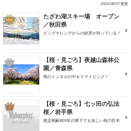
2026/08/07 更新
たざわ湖スキー場 オープン
1
／秋田県
ビッグゲレンデからの絶景が待っている！
【桜・見ごろ】夜越山森林公
2
園／青森県
桜のトンネルの中をドライビング！
【桜・見ごろ】七ッ田の弘法
3
桜／岩手県
推定樹齢800年の県下でも珍しい桜の巨木