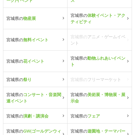
ーク)イベント
ス
宮城県の
体験イベント・アク
宮城県の
物産展
ティビティ
宮城県の
アニメ・ゲームイベ
宮城県の
無料イベント
ント
宮城県の
動物ふれあいイベン
宮城県の
花イベント
ト
宮城県の
祭り
宮城県の
フリーマーケット
宮城県の
コンサート・音楽関
宮城県の
美術展・博物展・展
連イベント
示会
宮城県の
演劇・講演会
宮城県の
フェア
宮城県の
GW(ゴールデンウィ
宮城県の
遊園地・テーマパー