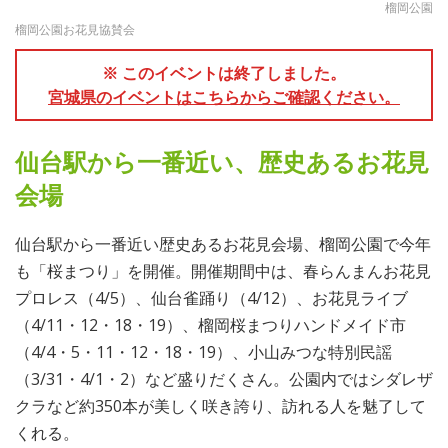
榴岡公園
榴岡公園お花見協賛会
※ このイベントは終了しました。
宮城県のイベントはこちらからご確認ください。
仙台駅から一番近い、歴史あるお花見
会場
仙台駅から一番近い歴史あるお花見会場、榴岡公園で今年
も「桜まつり」を開催。開催期間中は、春らんまんお花見
プロレス（4/5）、仙台雀踊り（4/12）、お花見ライブ
（4/11・12・18・19）、榴岡桜まつりハンドメイド市
（4/4・5・11・12・18・19）、小山みつな特別民謡
（3/31・4/1・2）など盛りだくさん。公園内ではシダレザ
クラなど約350本が美しく咲き誇り、訪れる人を魅了して
くれる。