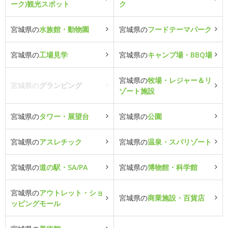
ーク)観光スポット
ク
宮城県の
水族館・動物園
宮城県の
フードテーマパーク
宮城県の
工場見学
宮城県の
キャンプ場・BBQ場
宮城県の
牧場・レジャー＆リ
宮城県の
グランピング
ゾート施設
宮城県の
タワー・展望台
宮城県の
公園
宮城県の
アスレチック
宮城県の
温泉・スパリゾート
宮城県の
道の駅・SA/PA
宮城県の
博物館・科学館
宮城県の
アウトレット・ショ
宮城県の
商業施設・百貨店
ッピングモール