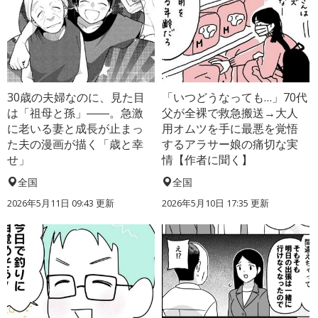
30歳の夫婦なのに、見た目
「いつどうなっても…」70代
は「祖母と孫」――。急激
父が全裸で救急搬送→大人
に老いる妻と成長が止まっ
用オムツを手に最悪を覚悟
た夫の漫画が描く「歳と幸
するアラサー娘の痛切な実
せ」
情【作者に聞く】
全国
全国
2026年5月11日 09:43 更新
2026年5月10日 17:35 更新