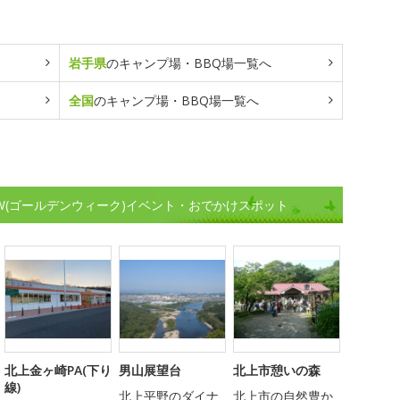
岩手県
のキャンプ場・BBQ場一覧へ
全国
のキャンプ場・BBQ場一覧へ
W(ゴールデンウィーク)イベント・おでかけスポット
北上金ヶ崎PA(下り
男山展望台
北上市憩いの森
線)
北上平野のダイナ
北上市の自然豊か