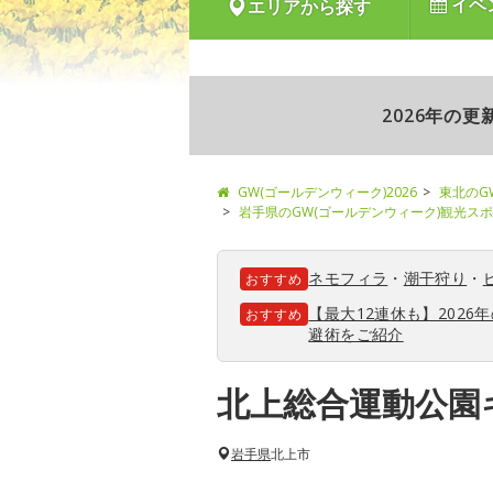
イベ
エリアから探す
2026年の
GW(ゴールデンウィーク)2026
東北のG
岩手県のGW(ゴールデンウィーク)観光ス
ネモフィラ
・
潮干狩り
・
おすすめ
【最大12連休も】202
おすすめ
避術をご紹介
北上総合運動公園
岩手県
北上市