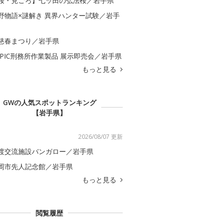
桜・見ごろ】七ッ田の弘法桜／岩手県
野物語×謎解き 異界ハンター試験／岩手
慈春まつり／岩手県
APIC刑務所作業製品 展示即売会／岩手県
もっと見る
GWの人気スポットランキング
【岩手県】
2026/08/07 更新
渡交流施設バンガロー／岩手県
岡市先人記念館／岩手県
もっと見る
閲覧履歴