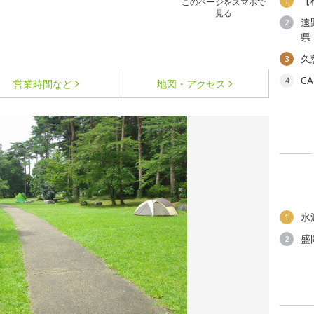
【
1
このページをスマホで
見る
遠
2
県
久
3
C
4
営業時間など
地図・アクセス
氷
1
盛
2