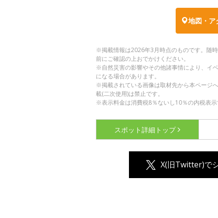
地図・ア
※掲載情報は2026年3月時点のものです。
前にご確認の上おでかけください。
※自然災害の影響やその他諸事情により、イ
になる場合があります。
※掲載されている画像は取材先から本ページ
載(二次使用)は禁止です。
※表示料金は消費税8％ないし10％の内税表示
スポット詳細
トップ
X(旧Twitter)