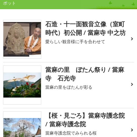
ポット
石造・十一面観音立像（室町
時代）初公開 / 當麻寺 中之坊
愛らしい観音様に手を合わせて
當麻の里 ぼたん祭り / 當麻
寺 石光寺
當麻の里をぼたんが彩る
【桜・見ごろ】當麻寺護念院
/ 當麻寺護念院
當麻寺護念院でみられる桜