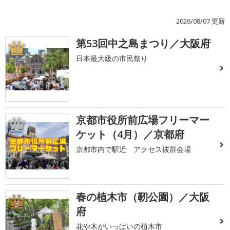
2026/08/07 更新
第53回中之島まつり／大阪府
1
日本最大級の市民祭り
京都市役所前広場フリーマー
2
ケット（4月）／京都府
京都市内で駅近 アクセス抜群会場
春の植木市（靭公園）／大阪
3
府
花や木がいっぱいの植木市