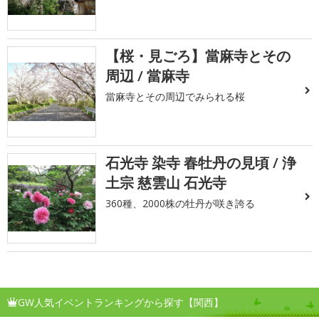
【桜・見ごろ】當麻寺とその
周辺 / 當麻寺
當麻寺とその周辺でみられる桜
石光寺 染寺 春牡丹の見頃 / 浄
土宗 慈雲山 石光寺
360種、2000株の牡丹が咲き誇る
GW人気イベントランキングから探す【関西】