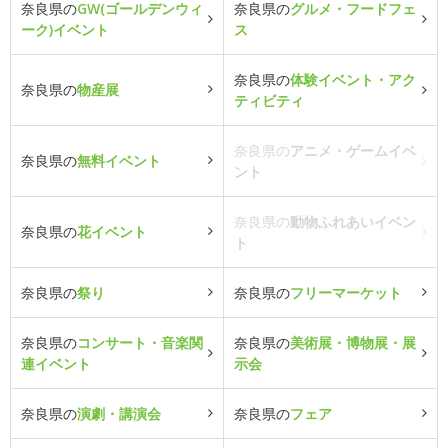
奈良県の
GW(ゴールデンウィ
奈良県の
グルメ・フードフェ
ーク)イベント
ス
奈良県の
体験イベント・アク
奈良県の
物産展
ティビティ
奈良県の
アニメ・ゲームイベ
奈良県の
無料イベント
ント
奈良県の
動物ふれあいイベン
奈良県の
花イベント
ト
奈良県の
祭り
奈良県の
フリーマーケット
奈良県の
コンサート・音楽関
奈良県の
美術展・博物展・展
連イベント
示会
奈良県の
演劇・講演会
奈良県の
フェア