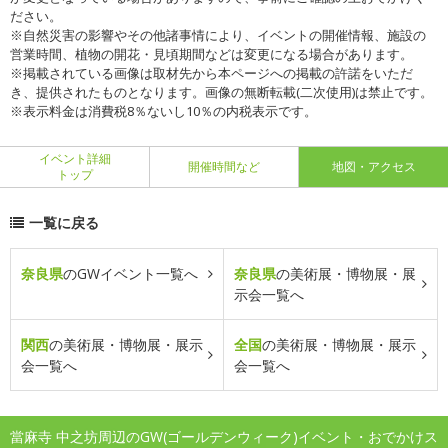
ださい。
※自然災害の影響やその他諸事情により、イベントの開催情報、施設の
営業時間、植物の開花・見頃期間などは変更になる場合があります。
※掲載されている画像は取材先から本ページへの掲載の許諾をいただ
き、提供されたものとなります。画像の無断転載(二次使用)は禁止です。
※表示料金は消費税8％ないし10％の内税表示です。
イベント詳細
開催時間など
地図・アクセス
トップ
一覧に戻る
奈良県
のGWイベント一覧へ
奈良県
の美術展・博物展・展
示会一覧へ
関西
の美術展・博物展・展示
全国
の美術展・博物展・展示
会一覧へ
会一覧へ
當麻寺 中之坊周辺のGW(ゴールデンウィーク)イベント・おでかけス