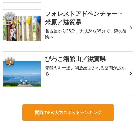
フォレストアドベンチャー・
2
米原／滋賀県
名古屋から35分、大阪から85分で、森の冒
険へ
びわこ箱館山／滋賀県
3
琵琶湖を一望、開放感あふれる空間が広が
る
関西のGW人気スポットランキング