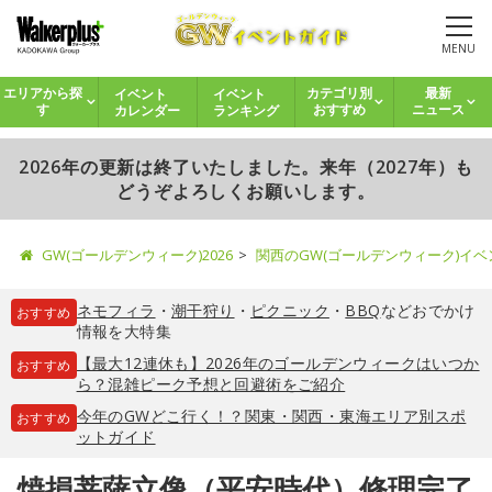
MENU
イベント
イベント
エリアから探
カテゴリ別
最新
カレンダー
ランキング
す
おすすめ
ニュース
2026年の更新は終了いたしました。来年（2027年）も
どうぞよろしくお願いします。
GW(ゴールデンウィーク)2026
関西のGW(ゴールデンウィーク)イ
ネモフィラ
・
潮干狩り
・
ピクニック
・
BBQ
などおでかけ
おすすめ
情報を大特集
【最大12連休も】2026年のゴールデンウィークはいつか
おすすめ
ら？混雑ピーク予想と回避術をご紹介
今年のGWどこ行く！？関東・関西・東海エリア別スポ
おすすめ
ットガイド
焼損菩薩立像（平安時代）修理完了