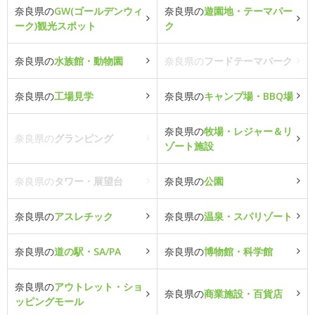
奈良県の
GW(ゴールデンウィ
奈良県の
遊園地・テーマパー
ーク)観光スポット
ク
奈良県の
水族館・動物園
奈良県の
フードテーマパーク
奈良県の
工場見学
奈良県の
キャンプ場・BBQ場
奈良県の
牧場・レジャー＆リ
奈良県の
グランピング
ゾート施設
奈良県の
タワー・展望台
奈良県の
公園
奈良県の
アスレチック
奈良県の
温泉・スパリゾート
奈良県の
道の駅・SA/PA
奈良県の
博物館・科学館
奈良県の
アウトレット・ショ
奈良県の
商業施設・百貨店
ッピングモール