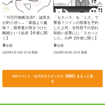
「10万円無断決済!?」誠実夫
「セクハラ」を「ミス」で
が釣り沼へ→「家族より趣
撃退？ツインの部屋を予約
味？」限界妻が突きつけた
した上司、女性部下の切れ
離婚という結末【作者に聞
味鋭い反撃にに「スカッと
く】
した」の声【作者に聞く】
全国
全国
2026年5月10日 07:30 更新
2026年5月9日 20:35 更新
GWイベント・おでかけトピックス【関西】をもっと見
る