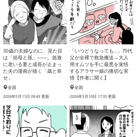
30歳の夫婦なのに、見た目
「いつどうなっても…」70代
は「祖母と孫」――。急激
父が全裸で救急搬送→大人
に老いる妻と成長が止まっ
用オムツを手に最悪を覚悟
た夫の漫画が描く「歳と幸
するアラサー娘の痛切な実
せ」
情【作者に聞く】
全国
全国
2026年5月11日 09:43 更新
2026年5月10日 17:35 更新