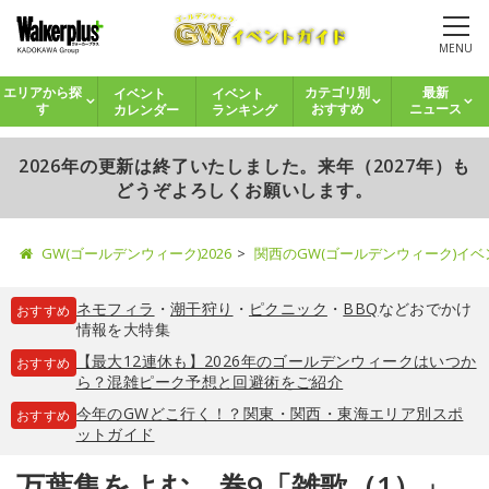
MENU
イベント
イベント
エリアから探
カテゴリ別
最新
カレンダー
ランキング
す
おすすめ
ニュース
2026年の更新は終了いたしました。来年（2027年）も
どうぞよろしくお願いします。
GW(ゴールデンウィーク)2026
関西のGW(ゴールデンウィーク)イ
ネモフィラ
・
潮干狩り
・
ピクニック
・
BBQ
などおでかけ
おすすめ
情報を大特集
【最大12連休も】2026年のゴールデンウィークはいつか
おすすめ
ら？混雑ピーク予想と回避術をご紹介
今年のGWどこ行く！？関東・関西・東海エリア別スポ
おすすめ
ットガイド
万葉集をよむ 巻9「雑歌（1）」