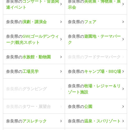
奈良県の
コンサート・音楽関
奈良県の
美術展・博物展・展
連イベント
示会
奈良県の
演劇・講演会
奈良県の
フェア
奈良県の
GW(ゴールデンウィ
奈良県の
遊園地・テーマパー
ーク)観光スポット
ク
奈良県の
水族館・動物園
奈良県の
フードテーマパーク
奈良県の
工場見学
奈良県の
キャンプ場・BBQ場
奈良県の
牧場・レジャー＆リ
奈良県の
グランピング
ゾート施設
奈良県の
タワー・展望台
奈良県の
公園
奈良県の
アスレチック
奈良県の
温泉・スパリゾート