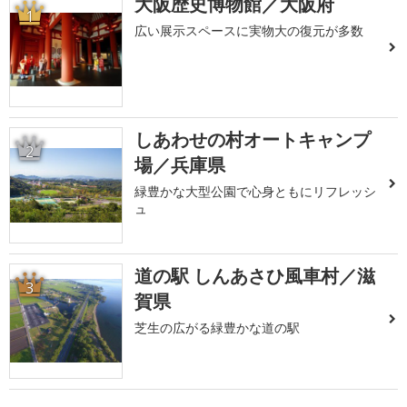
大阪歴史博物館／大阪府
1
広い展示スペースに実物大の復元が多数
しあわせの村オートキャンプ
2
場／兵庫県
緑豊かな大型公園で心身ともにリフレッシ
ュ
道の駅 しんあさひ風車村／滋
3
賀県
芝生の広がる緑豊かな道の駅