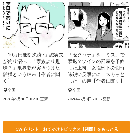
「10万円無断決済!?」誠実夫
「セクハラ」を「ミス」で
が釣り沼へ→「家族より趣
撃退？ツインの部屋を予約
味？」限界妻が突きつけた
した上司、女性部下の切れ
離婚という結末【作者に聞
味鋭い反撃にに「スカッと
く】
した」の声【作者に聞く】
全国
全国
2026年5月10日 07:30 更新
2026年5月9日 20:35 更新
GWイベント・おでかけトピックス【関西】をもっと見