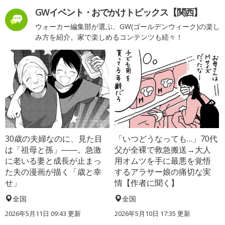
GWイベント・おでかけトピックス【関西】
ウォーカー編集部が選ぶ、GW(ゴールデンウィーク)の楽し
み方を紹介。家で楽しめるコンテンツも続々！
30歳の夫婦なのに、見た目
「いつどうなっても…」70代
は「祖母と孫」――。急激
父が全裸で救急搬送→大人
に老いる妻と成長が止まっ
用オムツを手に最悪を覚悟
た夫の漫画が描く「歳と幸
するアラサー娘の痛切な実
せ」
情【作者に聞く】
全国
全国
2026年5月11日 09:43 更新
2026年5月10日 17:35 更新