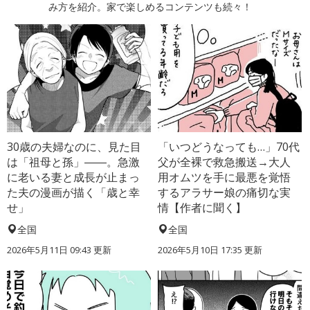
み方を紹介。家で楽しめるコンテンツも続々！
30歳の夫婦なのに、見た目
「いつどうなっても…」70代
は「祖母と孫」――。急激
父が全裸で救急搬送→大人
に老いる妻と成長が止まっ
用オムツを手に最悪を覚悟
た夫の漫画が描く「歳と幸
するアラサー娘の痛切な実
せ」
情【作者に聞く】
全国
全国
2026年5月11日 09:43 更新
2026年5月10日 17:35 更新