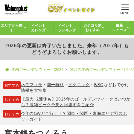
MENU
イベント
イベント
エリアから探
カテゴリ別
最新
カレンダー
ランキング
す
おすすめ
ニュース
2026年の更新は終了いたしました。来年（2027年）も
どうぞよろしくお願いします。
GW(ゴールデンウィーク)2026
関西のGW(ゴールデンウィーク)イ
ネモフィラ
・
潮干狩り
・
ピクニック
・
BBQ
などおでかけ
おすすめ
情報を大特集
【最大12連休も】2026年のゴールデンウィークはいつか
おすすめ
ら？混雑ピーク予想と回避術をご紹介
今年のGWどこ行く！？関東・関西・東海エリア別スポ
おすすめ
ットガイド
富本銭をつくろう