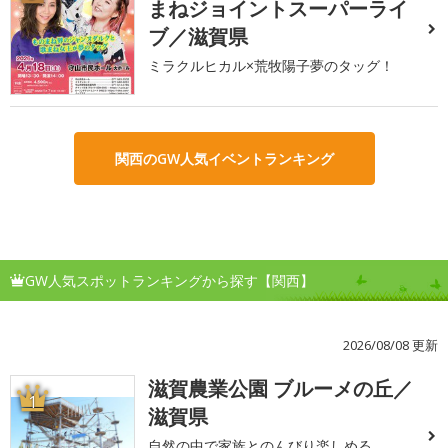
まねジョイントスーパーライ
ブ／滋賀県
ミラクルヒカル×荒牧陽子夢のタッグ！
関西のGW人気イベントランキング
GW人気スポットランキングから探す【関西】
2026/08/08 更新
滋賀農業公園 ブルーメの丘／
1
滋賀県
自然の中で家族とのんびり楽しめる