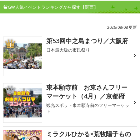
GW人気イベントランキングから探す【関西】
2026/08/08 更新
第53回中之島まつり／大阪府
1
日本最大級の市民祭り
東本願寺前 お東さんフリー
2
マーケット（4月）／京都府
観光スポット東本願寺前のフリーマーケッ
ト
ミラクルひかる×荒牧陽子もの
3