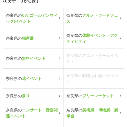
カテゴリから探す
奈良県の
GW(ゴールデンウィ
奈良県の
グルメ・フードフェ
ーク)イベント
ス
奈良県の
体験イベント・アク
奈良県の
物産展
ティビティ
奈良県の
アニメ・ゲームイベ
奈良県の
無料イベント
ント
奈良県の
動物ふれあいイベン
奈良県の
花イベント
ト
奈良県の
祭り
奈良県の
フリーマーケット
奈良県の
コンサート・音楽関
奈良県の
美術展・博物展・展
連イベント
示会