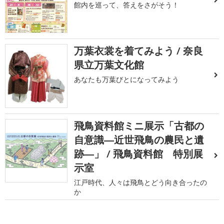
館内を巡って、答えをさがそう！
万葉衣裳を着てみよう / 奈良
県立万葉文化館
あなたも万葉びとになってみよう
飛鳥資料館ミニ展示「古都の
自意識―近世飛鳥の農民と遺
跡―」 / 飛鳥資料館 特別展
示室
江戸時代、人々は飛鳥とどう向き合ったの
か