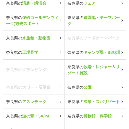
奈良県の
演劇・講演会
奈良県の
フェア
奈良県の
GW(ゴールデンウィ
奈良県の
遊園地・テーマパー
ーク)観光スポット
ク
奈良県の
水族館・動物園
奈良県の
フードテーマパーク
奈良県の
工場見学
奈良県の
キャンプ場・BBQ場
奈良県の
牧場・レジャー＆リ
奈良県の
グランピング
ゾート施設
奈良県の
タワー・展望台
奈良県の
公園
奈良県の
アスレチック
奈良県の
温泉・スパリゾート
奈良県の
道の駅・SA/PA
奈良県の
博物館・科学館