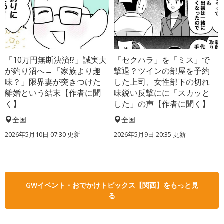
「10万円無断決済!?」誠実夫
「セクハラ」を「ミス」で
が釣り沼へ→「家族より趣
撃退？ツインの部屋を予約
味？」限界妻が突きつけた
した上司、女性部下の切れ
離婚という結末【作者に聞
味鋭い反撃にに「スカッと
く】
した」の声【作者に聞く】
全国
全国
2026年5月10日 07:30 更新
2026年5月9日 20:35 更新
GWイベント・おでかけトピックス【関西】をもっと見
る