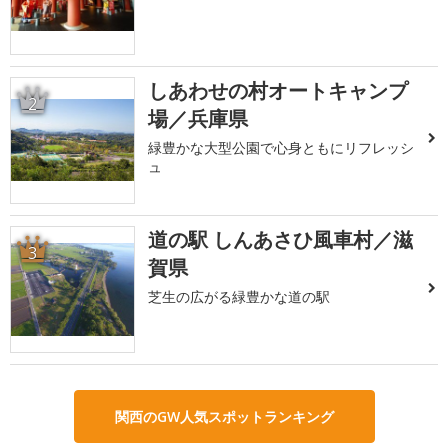
しあわせの村オートキャンプ
2
場／兵庫県
緑豊かな大型公園で心身ともにリフレッシ
ュ
道の駅 しんあさひ風車村／滋
3
賀県
芝生の広がる緑豊かな道の駅
関西のGW人気スポットランキング