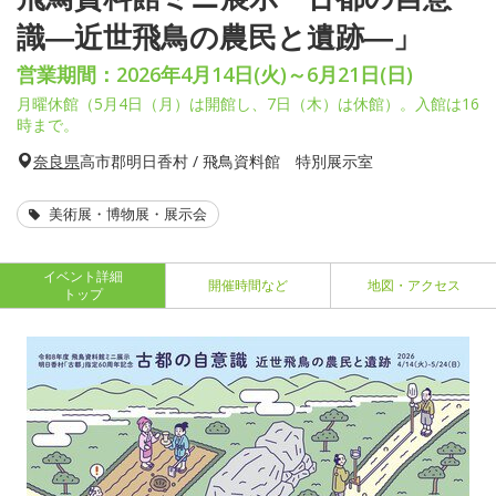
識―近世飛鳥の農民と遺跡―」
営業期間：2026年4月14日(火)～6月21日(日)
月曜休館（5月4日（月）は開館し、7日（木）は休館）。入館は16
時まで。
奈良県
高市郡明日香村 / 飛鳥資料館 特別展示室
美術展・博物展・展示会
イベント詳細
開催時間など
地図・アクセス
トップ