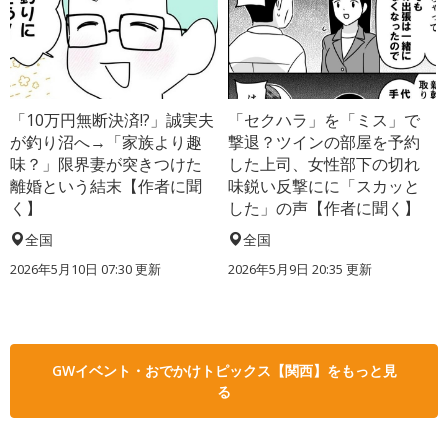
「10万円無断決済!?」誠実夫
「セクハラ」を「ミス」で
が釣り沼へ→「家族より趣
撃退？ツインの部屋を予約
味？」限界妻が突きつけた
した上司、女性部下の切れ
離婚という結末【作者に聞
味鋭い反撃にに「スカッと
く】
した」の声【作者に聞く】
全国
全国
2026年5月10日 07:30 更新
2026年5月9日 20:35 更新
GWイベント・おでかけトピックス【関西】をもっと見
る