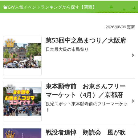
GW人気イベントランキングから探す【関西】
2026/08/09 更新
第53回中之島まつり／大阪府
1
日本最大級の市民祭り
東本願寺前 お東さんフリー
2
マーケット（4月）／京都府
観光スポット東本願寺前のフリーマーケッ
ト
戦没者追悼 朗読会 風が吹
3