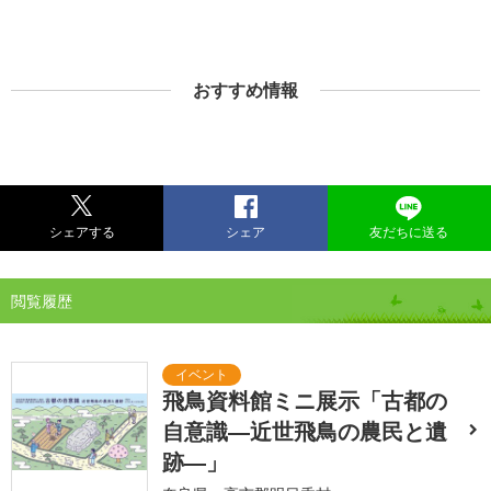
おすすめ情報
シェアする
シェア
友だちに送る
閲覧履歴
飛鳥資料館ミニ展示「古都の
自意識―近世飛鳥の農民と遺
跡―」