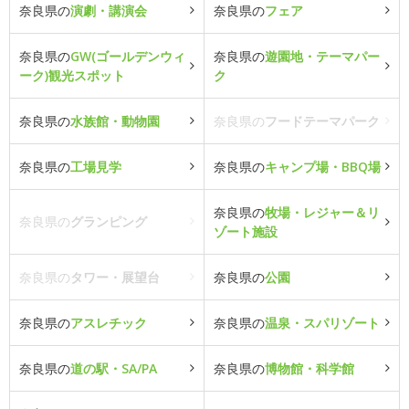
奈良県の
演劇・講演会
奈良県の
フェア
奈良県の
GW(ゴールデンウィ
奈良県の
遊園地・テーマパー
ーク)観光スポット
ク
奈良県の
水族館・動物園
奈良県の
フードテーマパーク
奈良県の
工場見学
奈良県の
キャンプ場・BBQ場
奈良県の
牧場・レジャー＆リ
奈良県の
グランピング
ゾート施設
奈良県の
タワー・展望台
奈良県の
公園
奈良県の
アスレチック
奈良県の
温泉・スパリゾート
奈良県の
道の駅・SA/PA
奈良県の
博物館・科学館