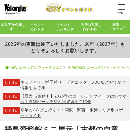
MENU
イベント
イベント
エリアから探
カテゴリ別
最新
カレンダー
ランキング
す
おすすめ
ニュース
2026年の更新は終了いたしました。来年（2027年）も
どうぞよろしくお願いします。
GW(ゴールデンウィーク)2026
関西のGW(ゴールデンウィーク)イ
ネモフィラ
・
潮干狩り
・
ピクニック
・
BBQ
などおでかけ
おすすめ
情報を大特集
【最大12連休も】2026年のゴールデンウィークはいつか
おすすめ
ら？混雑ピーク予想と回避術をご紹介
今年のGWどこ行く！？関東・関西・東海エリア別スポ
おすすめ
ットガイド
飛鳥資料館ミニ展示「古都の自意