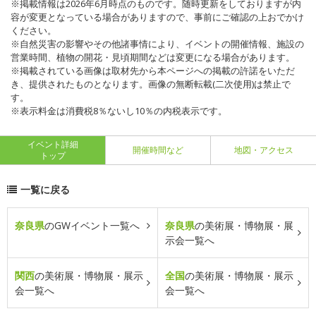
※掲載情報は2026年6月時点のものです。随時更新をしておりますが内
容が変更となっている場合がありますので、事前にご確認の上おでかけ
ください。
※自然災害の影響やその他諸事情により、イベントの開催情報、施設の
営業時間、植物の開花・見頃期間などは変更になる場合があります。
※掲載されている画像は取材先から本ページへの掲載の許諾をいただ
き、提供されたものとなります。画像の無断転載(二次使用)は禁止で
す。
※表示料金は消費税8％ないし10％の内税表示です。
イベント詳細
開催時間など
地図・アクセス
トップ
一覧に戻る
奈良県
のGWイベント一覧へ
奈良県
の美術展・博物展・展
示会一覧へ
関西
の美術展・博物展・展示
全国
の美術展・博物展・展示
会一覧へ
会一覧へ