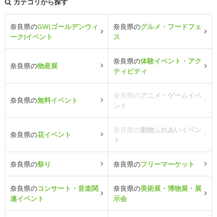
カテゴリから探す
奈良県の
GW(ゴールデンウィ
奈良県の
グルメ・フードフェ
ーク)イベント
ス
奈良県の
体験イベント・アク
奈良県の
物産展
ティビティ
奈良県の
アニメ・ゲームイベ
奈良県の
無料イベント
ント
奈良県の
動物ふれあいイベン
奈良県の
花イベント
ト
奈良県の
祭り
奈良県の
フリーマーケット
奈良県の
コンサート・音楽関
奈良県の
美術展・博物展・展
連イベント
示会