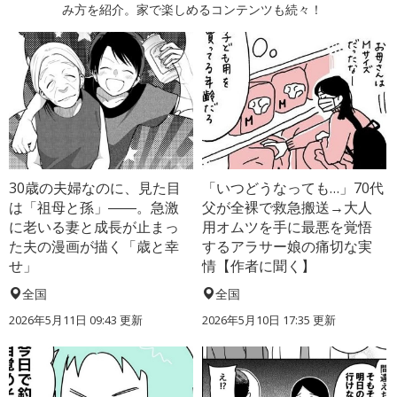
み方を紹介。家で楽しめるコンテンツも続々！
30歳の夫婦なのに、見た目
「いつどうなっても…」70代
は「祖母と孫」――。急激
父が全裸で救急搬送→大人
に老いる妻と成長が止まっ
用オムツを手に最悪を覚悟
た夫の漫画が描く「歳と幸
するアラサー娘の痛切な実
せ」
情【作者に聞く】
全国
全国
2026年5月11日 09:43 更新
2026年5月10日 17:35 更新