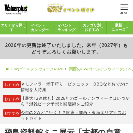
MENU
イベント
イベント
エリアから探
カテゴリ別
最新
カレンダー
ランキング
す
おすすめ
ニュース
2026年の更新は終了いたしました。来年（2027年）も
どうぞよろしくお願いします。
GW(ゴールデンウィーク)2026
関西のGW(ゴールデンウィーク)イ
ネモフィラ
・
潮干狩り
・
ピクニック
・
BBQ
などおでかけ
おすすめ
情報を大特集
【最大12連休も】2026年のゴールデンウィークはいつか
おすすめ
ら？混雑ピーク予想と回避術をご紹介
今年のGWどこ行く！？関東・関西・東海エリア別スポ
おすすめ
ットガイド
飛鳥資料館ミニ展示「古都の自意