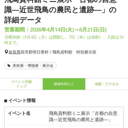
識―近世飛鳥の農民と遺跡―」の
詳細データ
営業期間：2026年4月14日(火)～6月21日(日)
月曜休館（5月4日（月）は開館し、7日（木）は休館）。入館は16
時まで。
奈良県
高市郡明日香村 / 飛鳥資料館 特別展示室
美術展・博物展・展示会
イベント詳細
開催時間など
地図・アクセス
トップ
イベント情報
イベント名
飛鳥資料館ミニ展示「古都の自意
識―近世飛鳥の農民と遺跡―」