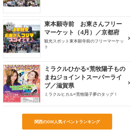
東本願寺前 お東さんフリー
2
マーケット（4月）／京都府
観光スポット東本願寺前のフリーマーケッ
ト
ミラクルひかる×荒牧陽子もの
3
まねジョイントスーパーライ
ブ／滋賀県
ミラクルヒカル×荒牧陽子夢のタッグ！
関西のGW人気イベントランキング