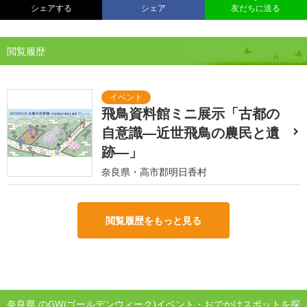
シェアする
シェア
友だちに送る
閲覧履歴
飛鳥資料館ミニ展示「古都の
自意識―近世飛鳥の農民と遺
跡―」
奈良県・高市郡明日香村
閲覧履歴をもっと見る
奈良県 のGW(ゴールデンウィーク)イベント・おでかけスポットを探