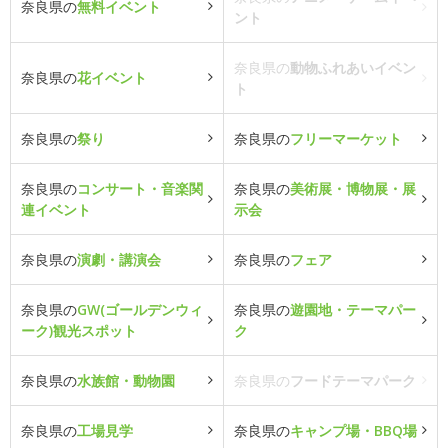
奈良県の
無料イベント
ント
奈良県の
動物ふれあいイベン
奈良県の
花イベント
ト
奈良県の
祭り
奈良県の
フリーマーケット
奈良県の
コンサート・音楽関
奈良県の
美術展・博物展・展
連イベント
示会
奈良県の
演劇・講演会
奈良県の
フェア
奈良県の
GW(ゴールデンウィ
奈良県の
遊園地・テーマパー
ーク)観光スポット
ク
奈良県の
水族館・動物園
奈良県の
フードテーマパーク
奈良県の
工場見学
奈良県の
キャンプ場・BBQ場