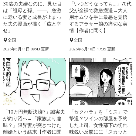
30歳の夫婦なのに、見た目
「いつどうなっても…」70代
は「祖母と孫」――。急激
父が全裸で救急搬送→大人
に老いる妻と成長が止まっ
用オムツを手に最悪を覚悟
た夫の漫画が描く「歳と幸
するアラサー娘の痛切な実
せ」
情【作者に聞く】
全国
全国
2026年5月11日 09:43 更新
2026年5月10日 17:35 更新
「10万円無断決済!?」誠実夫
「セクハラ」を「ミス」で
が釣り沼へ→「家族より趣
撃退？ツインの部屋を予約
味？」限界妻が突きつけた
した上司、女性部下の切れ
離婚という結末【作者に聞
味鋭い反撃にに「スカッと