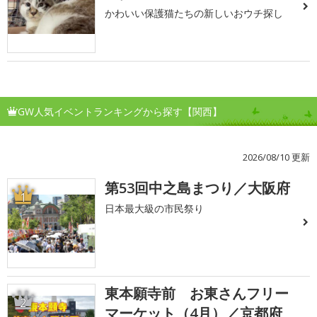
かわいい保護猫たちの新しいおウチ探し
GW人気イベントランキングから探す【関西】
2026/08/10 更新
第53回中之島まつり／大阪府
1
日本最大級の市民祭り
東本願寺前 お東さんフリー
2
マーケット（4月）／京都府