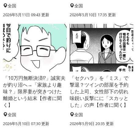
全国
全国
2026年5月11日 09:43 更新
2026年5月10日 17:35 更新
「10万円無断決済!?」誠実夫
「セクハラ」を「ミス」で
が釣り沼へ→「家族より趣
撃退？ツインの部屋を予約
味？」限界妻が突きつけた
した上司、女性部下の切れ
離婚という結末【作者に聞
味鋭い反撃にに「スカッと
く】
した」の声【作者に聞く】
全国
全国
2026年5月10日 07:30 更新
2026年5月9日 20:35 更新