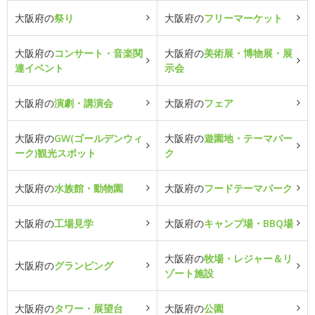
大阪府の
祭り
大阪府の
フリーマーケット
大阪府の
コンサート・音楽関
大阪府の
美術展・博物展・展
連イベント
示会
大阪府の
演劇・講演会
大阪府の
フェア
大阪府の
GW(ゴールデンウィ
大阪府の
遊園地・テーマパー
ーク)観光スポット
ク
大阪府の
水族館・動物園
大阪府の
フードテーマパーク
大阪府の
工場見学
大阪府の
キャンプ場・BBQ場
大阪府の
牧場・レジャー＆リ
大阪府の
グランピング
ゾート施設
大阪府の
タワー・展望台
大阪府の
公園