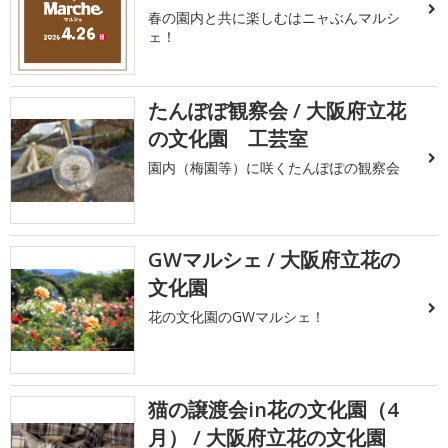
春の園内と共に楽しむはニャぶんマルシ
ェ！
たんぽぽ観察会 / 大阪府立花
の文化園 工芸室
園内（梅園等）に咲くたんぽぽの観察会
GWマルシェ / 大阪府立花の
文化園
花の文化園のGWマルシェ！
猫の譲渡会in花の文化園（4
月） / 大阪府立花の文化園