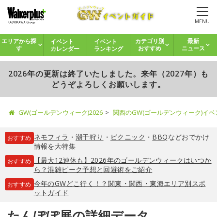
MENU
イベント
イベント
エリアから探
カテゴリ別
最新
カレンダー
ランキング
す
おすすめ
ニュース
2026年の更新は終了いたしました。来年（2027年）も
どうぞよろしくお願いします。
GW(ゴールデンウィーク)2026
関西のGW(ゴールデンウィーク)イ
ネモフィラ
・
潮干狩り
・
ピクニック
・
BBQ
などおでかけ
おすすめ
情報を大特集
【最大12連休も】2026年のゴールデンウィークはいつか
おすすめ
ら？混雑ピーク予想と回避術をご紹介
今年のGWどこ行く！？関東・関西・東海エリア別スポ
おすすめ
ットガイド
たんぽぽ展の詳細データ