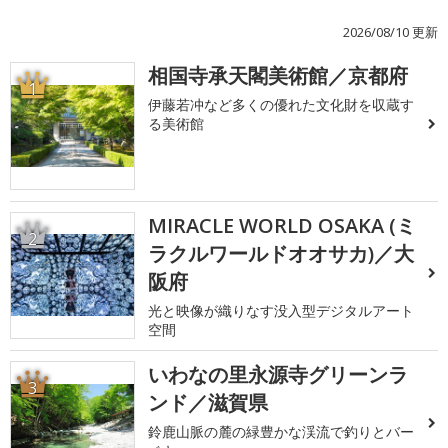
2026/08/10 更新
相国寺承天閣美術館／京都府
1
伊藤若冲など多くの優れた文化財を収蔵す
る美術館
MIRACLE WORLD OSAKA (ミ
2
ラクルワールドオオサカ)／大
阪府
光と映像が織りなす没入型デジタルアート
空間
いわなの里永源寺グリーンラ
3
ンド／滋賀県
鈴鹿山脈の麓の緑豊かな渓流で釣りとバー