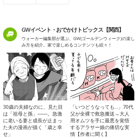
GWイベント・おでかけトピックス【関西】
ウォーカー編集部が選ぶ、GW(ゴールデンウィーク)の楽し
み方を紹介。家で楽しめるコンテンツも続々！
30歳の夫婦なのに、見た目
「いつどうなっても…」70代
は「祖母と孫」――。急激
父が全裸で救急搬送→大人
に老いる妻と成長が止まっ
用オムツを手に最悪を覚悟
た夫の漫画が描く「歳と幸
するアラサー娘の痛切な実
せ」
情【作者に聞く】