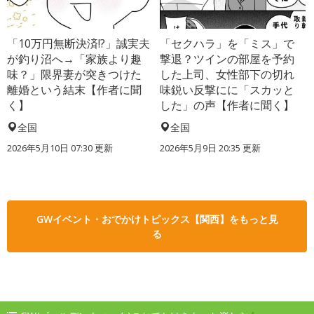
「10万円無断決済!?」誠実夫
「セクハラ」を「ミス」で
が釣り沼へ→「家族より趣
撃退？ツインの部屋を予約
味？」限界妻が突きつけた
した上司、女性部下の切れ
離婚という結末【作者に聞
味鋭い反撃にに「スカッと
く】
した」の声【作者に聞く】
全国
全国
2026年5月10日 07:30 更新
2026年5月9日 20:35 更新
GWイベント・おでかけトピックス【関西】をもっと見
る