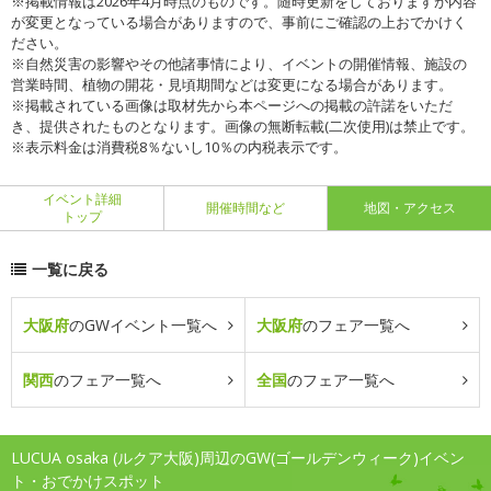
※掲載情報は2026年4月時点のものです。随時更新をしておりますが内容
が変更となっている場合がありますので、事前にご確認の上おでかけく
ださい。
※自然災害の影響やその他諸事情により、イベントの開催情報、施設の
営業時間、植物の開花・見頃期間などは変更になる場合があります。
※掲載されている画像は取材先から本ページへの掲載の許諾をいただ
き、提供されたものとなります。画像の無断転載(二次使用)は禁止です。
※表示料金は消費税8％ないし10％の内税表示です。
イベント詳細
開催時間など
地図・アクセス
トップ
一覧に戻る
大阪府
のGWイベント一覧へ
大阪府
のフェア一覧へ
関西
のフェア一覧へ
全国
のフェア一覧へ
LUCUA osaka (ルクア大阪)周辺のGW(ゴールデンウィーク)イベン
ト・おでかけスポット