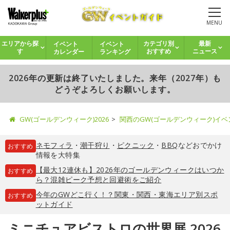
MENU
イベント
イベント
エリアから探
カテゴリ別
最新
カレンダー
ランキング
す
おすすめ
ニュース
2026年の更新は終了いたしました。来年（2027年）も
どうぞよろしくお願いします。
GW(ゴールデンウィーク)2026
関西のGW(ゴールデンウィーク)イ
ネモフィラ
・
潮干狩り
・
ピクニック
・
BBQ
などおでかけ
おすすめ
情報を大特集
【最大12連休も】2026年のゴールデンウィークはいつか
おすすめ
ら？混雑ピーク予想と回避術をご紹介
今年のGWどこ行く！？関東・関西・東海エリア別スポ
おすすめ
ットガイド
ミニチュアビストロの世界展 2026