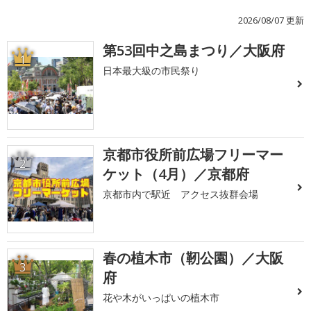
2026/08/07 更新
第53回中之島まつり／大阪府
1
日本最大級の市民祭り
京都市役所前広場フリーマー
2
ケット（4月）／京都府
京都市内で駅近 アクセス抜群会場
春の植木市（靭公園）／大阪
3
府
花や木がいっぱいの植木市