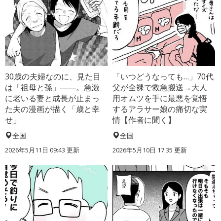
30歳の夫婦なのに、見た目
「いつどうなっても…」70代
は「祖母と孫」――。急激
父が全裸で救急搬送→大人
に老いる妻と成長が止まっ
用オムツを手に最悪を覚悟
た夫の漫画が描く「歳と幸
するアラサー娘の痛切な実
せ」
情【作者に聞く】
全国
全国
2026年5月11日 09:43 更新
2026年5月10日 17:35 更新