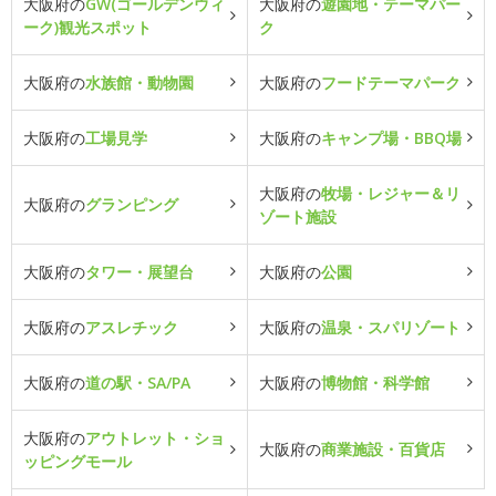
大阪府の
GW(ゴールデンウィ
大阪府の
遊園地・テーマパー
ーク)観光スポット
ク
大阪府の
水族館・動物園
大阪府の
フードテーマパーク
大阪府の
工場見学
大阪府の
キャンプ場・BBQ場
大阪府の
牧場・レジャー＆リ
大阪府の
グランピング
ゾート施設
大阪府の
タワー・展望台
大阪府の
公園
大阪府の
アスレチック
大阪府の
温泉・スパリゾート
大阪府の
道の駅・SA/PA
大阪府の
博物館・科学館
大阪府の
アウトレット・ショ
大阪府の
商業施設・百貨店
ッピングモール