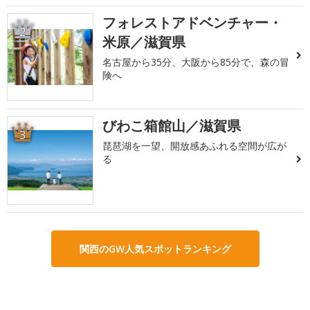
フォレストアドベンチャー・
2
米原／滋賀県
名古屋から35分、大阪から85分で、森の冒
険へ
びわこ箱館山／滋賀県
3
琵琶湖を一望、開放感あふれる空間が広が
る
関西のGW人気スポットランキング