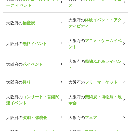
ーク)イベント
ス
大阪府の
体験イベント・アク
大阪府の
物産展
ティビティ
大阪府の
アニメ・ゲームイベ
大阪府の
無料イベント
ント
大阪府の
動物ふれあいイベン
大阪府の
花イベント
ト
大阪府の
祭り
大阪府の
フリーマーケット
大阪府の
コンサート・音楽関
大阪府の
美術展・博物展・展
連イベント
示会
大阪府の
演劇・講演会
大阪府の
フェア