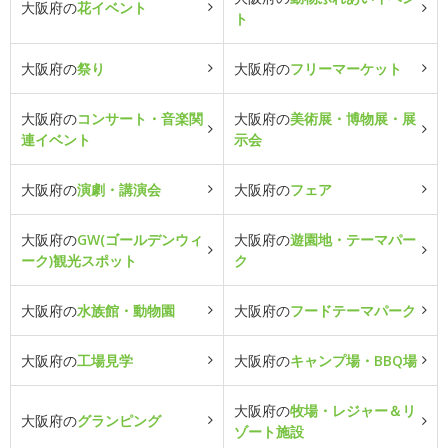
大阪府の
花イベント
ト
大阪府の
祭り
大阪府の
フリーマーケット
大阪府の
コンサート・音楽関
大阪府の
美術展・博物展・展
連イベント
示会
大阪府の
演劇・講演会
大阪府の
フェア
大阪府の
GW(ゴールデンウィ
大阪府の
遊園地・テーマパー
ーク)観光スポット
ク
大阪府の
水族館・動物園
大阪府の
フードテーマパーク
大阪府の
工場見学
大阪府の
キャンプ場・BBQ場
大阪府の
牧場・レジャー＆リ
大阪府の
グランピング
ゾート施設