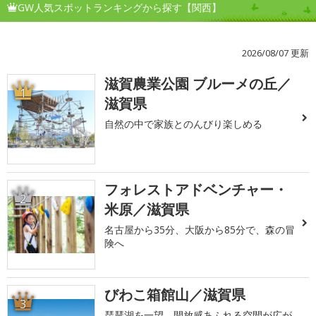
GW人気スポットランキングから探す【関西】
2026/08/07 更新
滋賀農業公園 ブルーメの丘／
1
滋賀県
自然の中で家族とのんびり楽しめる
フォレストアドベンチャー・
2
米原／滋賀県
名古屋から35分、大阪から85分で、森の冒
険へ
びわこ箱館山／滋賀県
3
琵琶湖を一望、開放感あふれる空間が広が