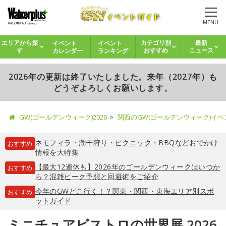
MENU
イベント
イベント
エリアから探
カテゴリ別
最新
カレンダー
ランキング
す
おすすめ
ニュース
2026年の更新は終了いたしました。来年（2027年）も
どうぞよろしくお願いします。
GW(ゴールデンウィーク)2026
関西のGW(ゴールデンウィーク)イ
ネモフィラ
・
潮干狩り
・
ピクニック
・
BBQ
などおでかけ
おすすめ
情報を大特集
【最大12連休も】2026年のゴールデンウィークはいつか
おすすめ
ら？混雑ピーク予想と回避術をご紹介
今年のGWどこ行く！？関東・関西・東海エリア別スポ
おすすめ
ットガイド
ミニチュアビストロの世界展 2026