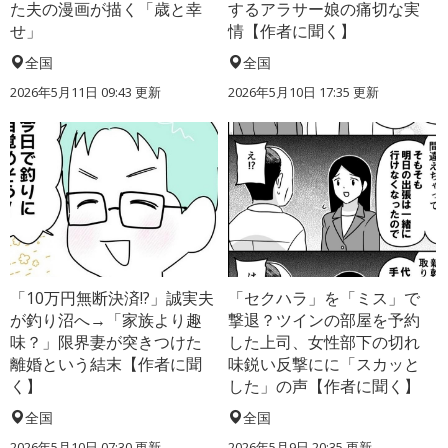
た夫の漫画が描く「歳と幸
するアラサー娘の痛切な実
せ」
情【作者に聞く】
全国
全国
2026年5月11日 09:43 更新
2026年5月10日 17:35 更新
「10万円無断決済!?」誠実夫
「セクハラ」を「ミス」で
が釣り沼へ→「家族より趣
撃退？ツインの部屋を予約
味？」限界妻が突きつけた
した上司、女性部下の切れ
離婚という結末【作者に聞
味鋭い反撃にに「スカッと
く】
した」の声【作者に聞く】
全国
全国
2026年5月10日 07:30 更新
2026年5月9日 20:35 更新