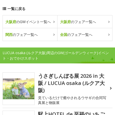
一覧に戻る
大阪府
のGWイベント一覧へ
大阪府
のフェア一覧へ
関西
のフェア一覧へ
全国
のフェア一覧へ
LUCUA osaka (ルクア大阪)周辺のGW(ゴールデンウィーク)イベン
ト・おでかけスポット
うさぎしんぼる展 2026 in 大
阪 / LUCUA osaka (ルクア大
阪)
見ているだけで癒やされるウサギの合同写
真展と物販展
駅上HOTEL de 至福のいちご