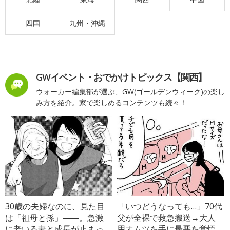
四国
九州・沖縄
GWイベント・おでかけトピックス【関西】
ウォーカー編集部が選ぶ、GW(ゴールデンウィーク)の楽し
み方を紹介。家で楽しめるコンテンツも続々！
30歳の夫婦なのに、見た目
「いつどうなっても…」70代
は「祖母と孫」――。急激
父が全裸で救急搬送→大人
に老いる妻と成長が止まっ
用オムツを手に最悪を覚悟