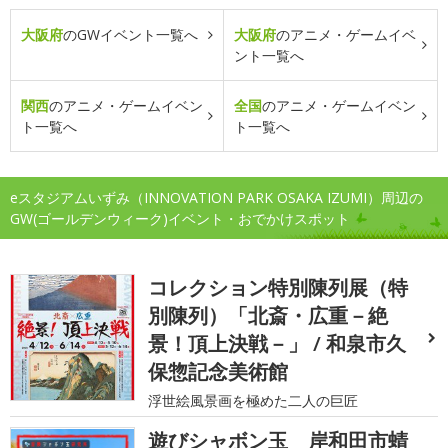
大阪府
のGWイベント一覧へ
大阪府
のアニメ・ゲームイベ
ント一覧へ
関西
のアニメ・ゲームイベン
全国
のアニメ・ゲームイベン
ト一覧へ
ト一覧へ
eスタジアムいずみ（INNOVATION PARK OSAKA IZUMI）周辺の
GW(ゴールデンウィーク)イベント・おでかけスポット
コレクション特別陳列展（特
別陳列）「北斎・広重－絶
景！頂上決戦－」 / 和泉市久
保惣記念美術館
浮世絵風景画を極めた二人の巨匠
遊びシャボン玉 岸和田市蜻