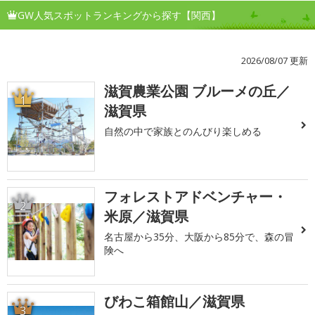
GW人気スポットランキングから探す【関西】
2026/08/07 更新
滋賀農業公園 ブルーメの丘／
1
滋賀県
自然の中で家族とのんびり楽しめる
フォレストアドベンチャー・
2
米原／滋賀県
名古屋から35分、大阪から85分で、森の冒
険へ
びわこ箱館山／滋賀県
3