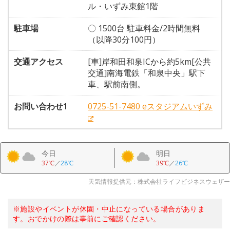
ル・いずみ東館1階
駐車場
〇 1500台 駐車料金/2時間無料
（以降30分100円）
交通アクセス
[車]岸和田和泉ICから約5km[公共
交通]南海電鉄「和泉中央」駅下
車、駅前南側。
お問い合わせ1
0725-51-7480 eスタジアムいずみ
今日
明日
37℃
／
28℃
39℃
／
26℃
天気情報提供元：株式会社ライフビジネスウェザー
※施設やイベントが休園・中止になっている場合がありま
す。おでかけの際は事前にご確認ください。