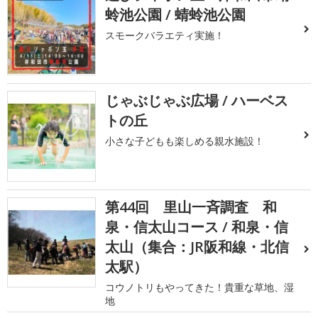
蛉池公園 / 蜻蛉池公園
スモークバラエティ実施！
じゃぶじゃぶ広場 / ハーベス
トの丘
小さな子どもも楽しめる親水施設！
第44回 里山一斉調査 和
泉・信太山コース / 和泉・信
太山（集合：JR阪和線・北信
太駅）
コウノトリもやってきた！貴重な草地、湿
地