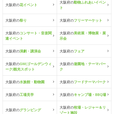
大阪府の
動物ふれあいイベン
大阪府の
花イベント
ト
大阪府の
祭り
大阪府の
フリーマーケット
大阪府の
コンサート・音楽関
大阪府の
美術展・博物展・展
連イベント
示会
大阪府の
演劇・講演会
大阪府の
フェア
大阪府の
GW(ゴールデンウィ
大阪府の
遊園地・テーマパー
ーク)観光スポット
ク
大阪府の
水族館・動物園
大阪府の
フードテーマパーク
大阪府の
工場見学
大阪府の
キャンプ場・BBQ場
大阪府の
牧場・レジャー＆リ
大阪府の
グランピング
ゾート施設