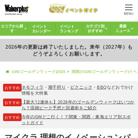
MENU
イベント
イベント
エリアから探
カテゴリ別
最新
カレンダー
ランキング
す
おすすめ
ニュース
2026年の更新は終了いたしました。来年（2027年）も
どうぞよろしくお願いします。
GW(ゴールデンウィーク)2026
関西のGW(ゴールデンウィーク)イ
ネモフィラ
・
潮干狩り
・
ピクニック
・
BBQ
などおでかけ
おすすめ
情報を大特集
【最大12連休も】2026年のゴールデンウィークはいつか
おすすめ
ら？混雑ピーク予想と回避術をご紹介
今年のGWどこ行く！？関東・関西・東海エリア別スポ
おすすめ
ットガイド
マイクラ 理想のイノベーションパ