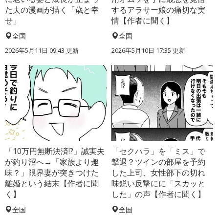
た夫の漫画が描く「歳と幸
するアラサー娘の痛切な実
せ」
情【作者に聞く】
全国
全国
2026年5月11日 09:43 更新
2026年5月10日 17:35 更新
「10万円無断決済!?」誠実夫
「セクハラ」を「ミス」で
が釣り沼へ→「家族より趣
撃退？ツインの部屋を予約
味？」限界妻が突きつけた
した上司、女性部下の切れ
離婚という結末【作者に聞
味鋭い反撃にに「スカッと
く】
した」の声【作者に聞く】
全国
全国