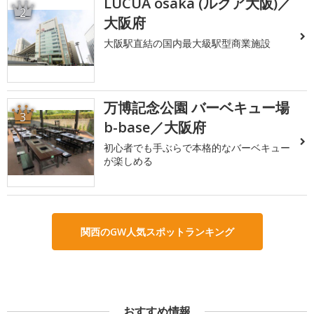
LUCUA osaka (ルクア大阪)／
2
大阪府
大阪駅直結の国内最大級駅型商業施設
万博記念公園 バーベキュー場
3
b-base／大阪府
初心者でも手ぶらで本格的なバーベキュー
が楽しめる
関西のGW人気スポットランキング
おすすめ情報