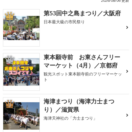
2026/08/06 更新
第53回中之島まつり／大阪府
1
日本最大級の市民祭り
東本願寺前 お東さんフリー
2
マーケット（4月）／京都府
観光スポット東本願寺前のフリーマーケッ
ト
海津まつり（海津力士まつ
3
り）／滋賀県
海津天神社の「力士まつり」