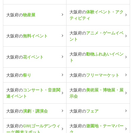
大阪府の
体験イベント・アク
大阪府の
物産展
ティビティ
大阪府の
アニメ・ゲームイベ
大阪府の
無料イベント
ント
大阪府の
動物ふれあいイベン
大阪府の
花イベント
ト
大阪府の
祭り
大阪府の
フリーマーケット
大阪府の
コンサート・音楽関
大阪府の
美術展・博物展・展
連イベント
示会
大阪府の
演劇・講演会
大阪府の
フェア
大阪府の
GW(ゴールデンウィ
大阪府の
遊園地・テーマパー
ーク)観光スポット
ク