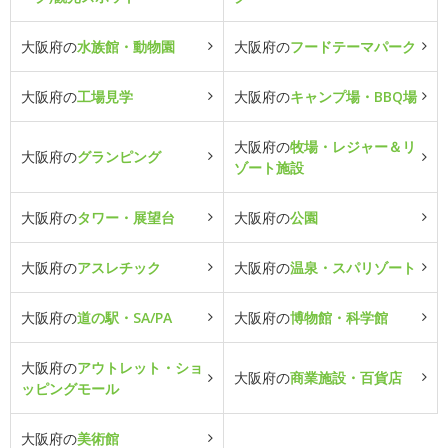
大阪府の
水族館・動物園
大阪府の
フードテーマパーク
大阪府の
工場見学
大阪府の
キャンプ場・BBQ場
大阪府の
牧場・レジャー＆リ
大阪府の
グランピング
ゾート施設
大阪府の
タワー・展望台
大阪府の
公園
大阪府の
アスレチック
大阪府の
温泉・スパリゾート
大阪府の
道の駅・SA/PA
大阪府の
博物館・科学館
大阪府の
アウトレット・ショ
大阪府の
商業施設・百貨店
ッピングモール
大阪府の
美術館