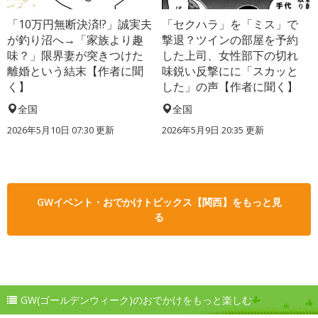
「10万円無断決済!?」誠実夫
「セクハラ」を「ミス」で
が釣り沼へ→「家族より趣
撃退？ツインの部屋を予約
味？」限界妻が突きつけた
した上司、女性部下の切れ
離婚という結末【作者に聞
味鋭い反撃にに「スカッと
く】
した」の声【作者に聞く】
全国
全国
2026年5月10日 07:30 更新
2026年5月9日 20:35 更新
GWイベント・おでかけトピックス【関西】をもっと見
る
GW(ゴールデンウィーク)のおでかけをもっと楽しむ