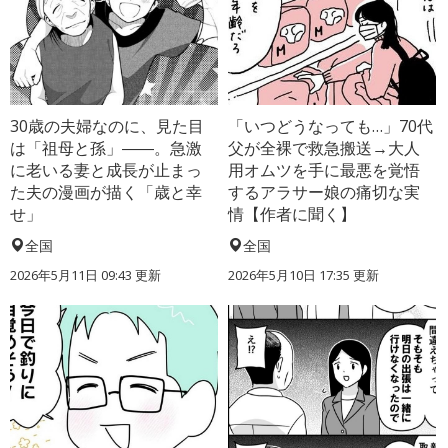
30歳の夫婦なのに、見た目
「いつどうなっても…」70代
は「祖母と孫」――。急激
父が全裸で救急搬送→大人
に老いる妻と成長が止まっ
用オムツを手に最悪を覚悟
た夫の漫画が描く「歳と幸
するアラサー娘の痛切な実
せ」
情【作者に聞く】
全国
全国
2026年5月11日 09:43 更新
2026年5月10日 17:35 更新