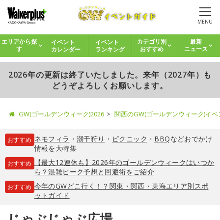
MENU
イベント
イベント
エリアから探
カテゴリ別
最新
カレンダー
ランキング
す
おすすめ
ニュース
2026年の更新は終了いたしました。来年（2027年）も
どうぞよろしくお願いします。
GW(ゴールデンウィーク)2026
関西のGW(ゴールデンウィーク)イ
ネモフィラ
・
潮干狩り
・
ピクニック
・
BBQ
などおでかけ
おすすめ
情報を大特集
【最大12連休も】2026年のゴールデンウィークはいつか
おすすめ
ら？混雑ピーク予想と回避術をご紹介
今年のGWどこ行く！？関東・関西・東海エリア別スポ
おすすめ
ットガイド
じゃぶじゃぶ広場