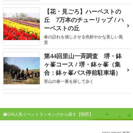
【花・見ごろ】ハーベストの
丘 7万本のチューリップ / ハ
ーベストの丘
春の訪れを感じさせる色鮮やかな美しい風
景
第44回里山一斉調査 堺・鉢
ヶ峯コース / 堺・鉢ヶ峯（集
合：鉢ヶ峯バス停前駐車場）
里山の春一番を探して歩く
GW人気イベントランキングから探す【関西】