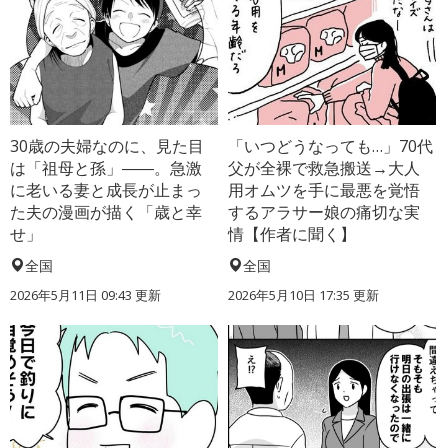
30歳の夫婦なのに、見た目
「いつどうなっても…」70代
は「祖母と孫」――。急激
父が全裸で救急搬送→大人
に老いる妻と成長が止まっ
用オムツを手に最悪を覚悟
た夫の漫画が描く「歳と幸
するアラサー娘の痛切な実
せ」
情【作者に聞く】
全国
全国
2026年5月11日 09:43 更新
2026年5月10日 17:35 更新