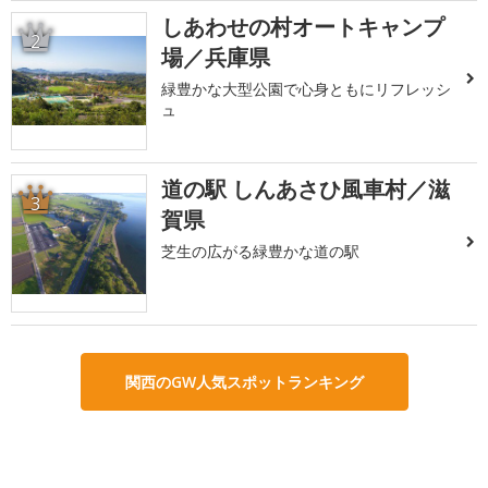
しあわせの村オートキャンプ
2
場／兵庫県
緑豊かな大型公園で心身ともにリフレッシ
ュ
道の駅 しんあさひ風車村／滋
3
賀県
芝生の広がる緑豊かな道の駅
関西のGW人気スポットランキング