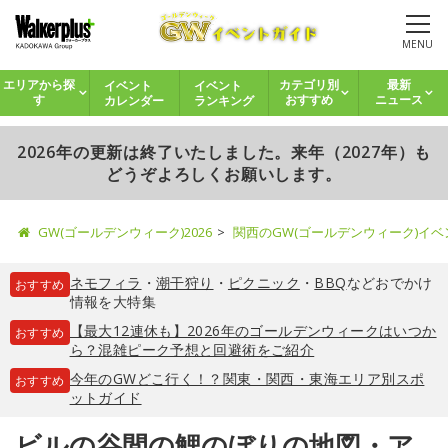
MENU
イベント
イベント
エリアから探
カテゴリ別
最新
カレンダー
ランキング
す
おすすめ
ニュース
2026年の更新は終了いたしました。来年（2027年）も
どうぞよろしくお願いします。
GW(ゴールデンウィーク)2026
関西のGW(ゴールデンウィーク)イ
ネモフィラ
・
潮干狩り
・
ピクニック
・
BBQ
などおでかけ
おすすめ
情報を大特集
【最大12連休も】2026年のゴールデンウィークはいつか
おすすめ
ら？混雑ピーク予想と回避術をご紹介
今年のGWどこ行く！？関東・関西・東海エリア別スポ
おすすめ
ットガイド
ビルの谷間の鯉のぼりの地図・ア