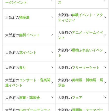
ーク)イベント
ス
大阪府の
体験イベント・アク
大阪府の
物産展
ティビティ
大阪府の
アニメ・ゲームイベ
大阪府の
無料イベント
ント
大阪府の
動物ふれあいイベン
大阪府の
花イベント
ト
大阪府の
祭り
大阪府の
フリーマーケット
大阪府の
コンサート・音楽関
大阪府の
美術展・博物展・展
連イベント
示会
大阪府の
演劇・講演会
大阪府の
フェア
大阪府の
GW(ゴールデンウィ
大阪府の
遊園地・テーマパー