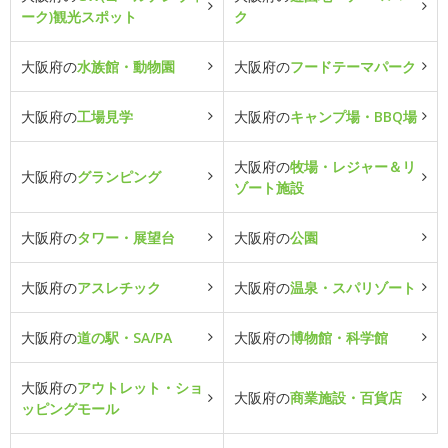
ーク)観光スポット
ク
大阪府の
水族館・動物園
大阪府の
フードテーマパーク
大阪府の
工場見学
大阪府の
キャンプ場・BBQ場
大阪府の
牧場・レジャー＆リ
大阪府の
グランピング
ゾート施設
大阪府の
タワー・展望台
大阪府の
公園
大阪府の
アスレチック
大阪府の
温泉・スパリゾート
大阪府の
道の駅・SA/PA
大阪府の
博物館・科学館
大阪府の
アウトレット・ショ
大阪府の
商業施設・百貨店
ッピングモール