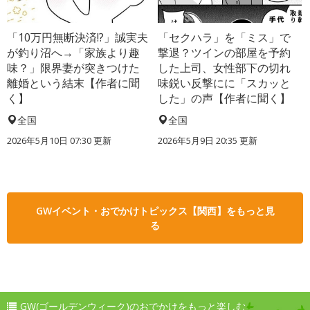
「10万円無断決済!?」誠実夫
「セクハラ」を「ミス」で
が釣り沼へ→「家族より趣
撃退？ツインの部屋を予約
味？」限界妻が突きつけた
した上司、女性部下の切れ
離婚という結末【作者に聞
味鋭い反撃にに「スカッと
く】
した」の声【作者に聞く】
全国
全国
2026年5月10日 07:30 更新
2026年5月9日 20:35 更新
GWイベント・おでかけトピックス【関西】をもっと見
る
GW(ゴールデンウィーク)のおでかけをもっと楽しむ