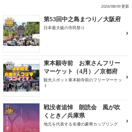
2026/08/09 更新
第53回中之島まつり／大阪府
1
日本最大級の市民祭り
東本願寺前 お東さんフリー
2
マーケット（4月）／京都府
観光スポット東本願寺前のフリーマーケッ
ト
戦没者追悼 朗読会 風が吹
3
くとき／兵庫県
地元を代表する名優の豪華カップリング