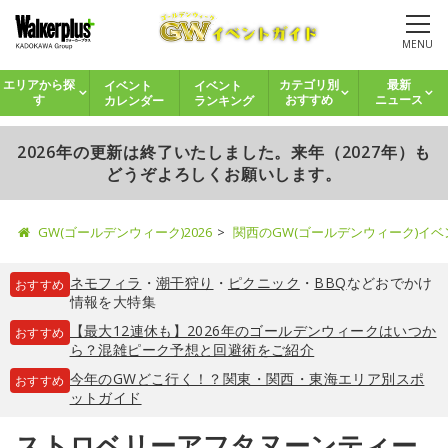
MENU
イベント
イベント
エリアから探
カテゴリ別
最新
カレンダー
ランキング
す
おすすめ
ニュース
2026年の更新は終了いたしました。来年（2027年）も
どうぞよろしくお願いします。
GW(ゴールデンウィーク)2026
関西のGW(ゴールデンウィーク)イ
ネモフィラ
・
潮干狩り
・
ピクニック
・
BBQ
などおでかけ
おすすめ
情報を大特集
【最大12連休も】2026年のゴールデンウィークはいつか
おすすめ
ら？混雑ピーク予想と回避術をご紹介
今年のGWどこ行く！？関東・関西・東海エリア別スポ
おすすめ
ットガイド
ストロベリーアフタヌーンティー