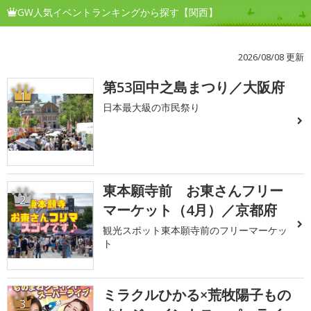
GW人気イベントランキングから探す【関西】
2026/08/08 更新
第53回中之島まつり／大阪府
1
日本最大級の市民祭り
東本願寺前 お東さんフリー
2
マーケット（4月）／京都府
観光スポット東本願寺前のフリーマーケッ
ト
ミラクルひかる×荒牧陽子もの
3