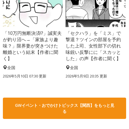
「10万円無断決済!?」誠実夫
「セクハラ」を「ミス」で
が釣り沼へ→「家族より趣
撃退？ツインの部屋を予約
味？」限界妻が突きつけた
した上司、女性部下の切れ
離婚という結末【作者に聞
味鋭い反撃にに「スカッと
く】
した」の声【作者に聞く】
全国
全国
2026年5月10日 07:30 更新
2026年5月9日 20:35 更新
GWイベント・おでかけトピックス【関西】をもっと見
る