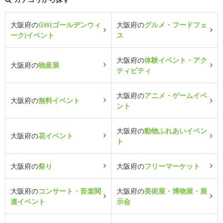
大阪府の
GW(ゴールデンウィ
大阪府の
グルメ・フードフェ
ーク)イベント
ス
大阪府の
体験イベント・アク
大阪府の
物産展
ティビティ
大阪府の
アニメ・ゲームイベ
大阪府の
無料イベント
ント
大阪府の
動物ふれあいイベン
大阪府の
花イベント
ト
大阪府の
祭り
大阪府の
フリーマーケット
大阪府の
コンサート・音楽関
大阪府の
美術展・博物展・展
連イベント
示会