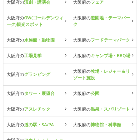
大阪府の
演劇・講演会
大阪府の
フェア
大阪府の
GW(ゴールデンウィ
大阪府の
遊園地・テーマパー
ーク)観光スポット
ク
大阪府の
水族館・動物園
大阪府の
フードテーマパーク
大阪府の
工場見学
大阪府の
キャンプ場・BBQ場
大阪府の
牧場・レジャー＆リ
大阪府の
グランピング
ゾート施設
大阪府の
タワー・展望台
大阪府の
公園
大阪府の
アスレチック
大阪府の
温泉・スパリゾート
大阪府の
道の駅・SA/PA
大阪府の
博物館・科学館