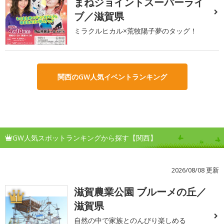
まねジョイントスーパーライ
ブ／滋賀県
ミラクルヒカル×荒牧陽子夢のタッグ！
関西のGW人気イベントランキング
GW人気スポットランキングから探す【関西】
2026/08/08 更新
滋賀農業公園 ブルーメの丘／
1
滋賀県
自然の中で家族とのんびり楽しめる