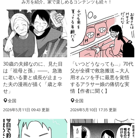
み方を紹介。家で楽しめるコンテンツも続々！
30歳の夫婦なのに、見た目
「いつどうなっても…」70代
は「祖母と孫」――。急激
父が全裸で救急搬送→大人
に老いる妻と成長が止まっ
用オムツを手に最悪を覚悟
た夫の漫画が描く「歳と幸
するアラサー娘の痛切な実
せ」
情【作者に聞く】
全国
全国
2026年5月11日 09:43 更新
2026年5月10日 17:35 更新