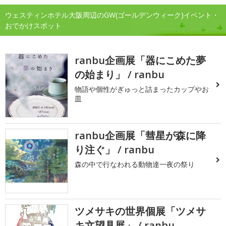
ウェスティンホテル大阪周辺のGW(ゴールデンウィーク)イベント・
おでかけスポット
ranbu企画展「器にこめた夢
の始まり」 / ranbu
物語や個性がぎゅっと詰まったカップやお
皿
ranbu企画展「彗星が森に降
り注ぐ」 / ranbu
森の中で行なわれる動物達一夜の祭り
ツメサキの世界個展「ツメサ
キ文望具展」 / ranbu