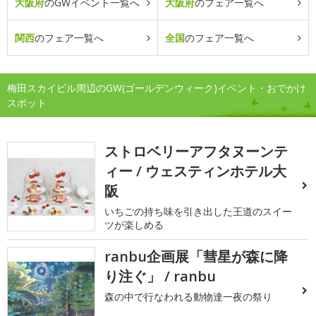
大阪府
のGWイベント一覧へ
大阪府
のフェア一覧へ
関西
のフェア一覧へ
全国
のフェア一覧へ
梅田スカイビル周辺のGW(ゴールデンウィーク)イベント・おでかけ
スポット
ストロベリーアフタヌーンテ
ィー / ウェスティンホテル大
阪
いちごの持ち味を引き出した王道のスイー
ツが楽しめる
ranbu企画展「彗星が森に降
り注ぐ」 / ranbu
森の中で行なわれる動物達一夜の祭り