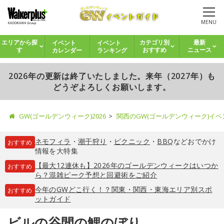
MENU
イベント
イベント
エリアから探
カテゴリ別
最新
カレンダー
ランキング
す
おすすめ
ニュース
2026年の更新は終了いたしました。来年（2027年）も
どうぞよろしくお願いします。
GW(ゴールデンウィーク)2026
関西のGW(ゴールデンウィーク)イ
ネモフィラ
・
潮干狩り
・
ピクニック
・
BBQ
などおでかけ
おすすめ
情報を大特集
【最大12連休も】2026年のゴールデンウィークはいつか
おすすめ
ら？混雑ピーク予想と回避術をご紹介
今年のGWどこ行く！？関東・関西・東海エリア別スポ
おすすめ
ットガイド
ビルの谷間の鯉のぼり