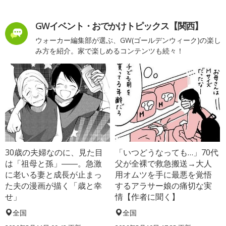
GWイベント・おでかけトピックス【関西】
ウォーカー編集部が選ぶ、GW(ゴールデンウィーク)の楽し
み方を紹介。家で楽しめるコンテンツも続々！
30歳の夫婦なのに、見た目
「いつどうなっても…」70代
は「祖母と孫」――。急激
父が全裸で救急搬送→大人
に老いる妻と成長が止まっ
用オムツを手に最悪を覚悟
た夫の漫画が描く「歳と幸
するアラサー娘の痛切な実
せ」
情【作者に聞く】
全国
全国