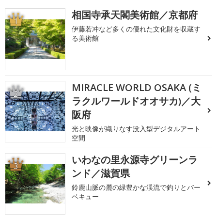
相国寺承天閣美術館／京都府
1
伊藤若冲など多くの優れた文化財を収蔵す
る美術館
MIRACLE WORLD OSAKA (ミ
2
ラクルワールドオオサカ)／大
阪府
光と映像が織りなす没入型デジタルアート
空間
いわなの里永源寺グリーンラ
3
ンド／滋賀県
鈴鹿山脈の麓の緑豊かな渓流で釣りとバー
ベキュー