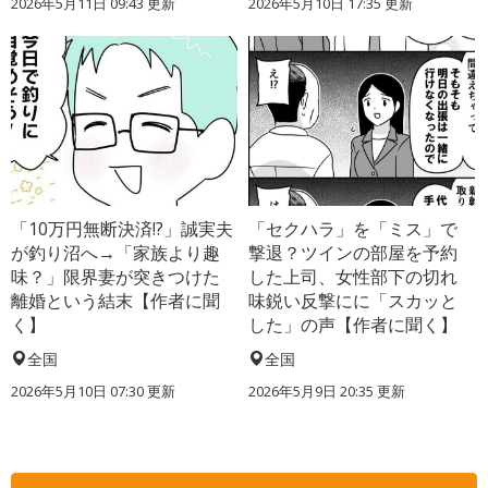
2026年5月11日 09:43 更新
2026年5月10日 17:35 更新
「10万円無断決済!?」誠実夫
「セクハラ」を「ミス」で
が釣り沼へ→「家族より趣
撃退？ツインの部屋を予約
味？」限界妻が突きつけた
した上司、女性部下の切れ
離婚という結末【作者に聞
味鋭い反撃にに「スカッと
く】
した」の声【作者に聞く】
全国
全国
2026年5月10日 07:30 更新
2026年5月9日 20:35 更新