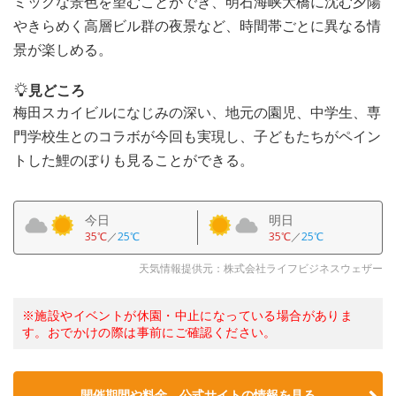
ミックな景色を望むことができ、明石海峡大橋に沈む夕陽
やきらめく高層ビル群の夜景など、時間帯ごとに異なる情
景が楽しめる。
見どころ
梅田スカイビルになじみの深い、地元の園児、中学生、専
門学校生とのコラボが今回も実現し、子どもたちがペイン
トした鯉のぼりも見ることができる。
今日
明日
35℃
／
25℃
35℃
／
25℃
天気情報提供元：株式会社ライフビジネスウェザー
※施設やイベントが休園・中止になっている場合がありま
す。おでかけの際は事前にご確認ください。
開催期間や料金、公式サイトの
情報を見る