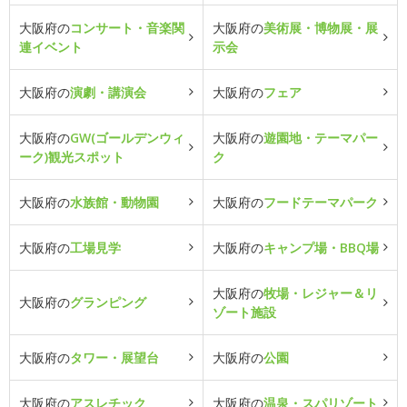
大阪府の
コンサート・音楽関
大阪府の
美術展・博物展・展
連イベント
示会
大阪府の
演劇・講演会
大阪府の
フェア
大阪府の
GW(ゴールデンウィ
大阪府の
遊園地・テーマパー
ーク)観光スポット
ク
大阪府の
水族館・動物園
大阪府の
フードテーマパーク
大阪府の
工場見学
大阪府の
キャンプ場・BBQ場
大阪府の
牧場・レジャー＆リ
大阪府の
グランピング
ゾート施設
大阪府の
タワー・展望台
大阪府の
公園
大阪府の
アスレチック
大阪府の
温泉・スパリゾート