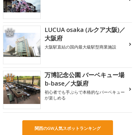
LUCUA osaka (ルクア大阪)／
2
大阪府
大阪駅直結の国内最大級駅型商業施設
万博記念公園 バーベキュー場
3
b-base／大阪府
初心者でも手ぶらで本格的なバーベキュー
が楽しめる
関西のGW人気スポットランキング