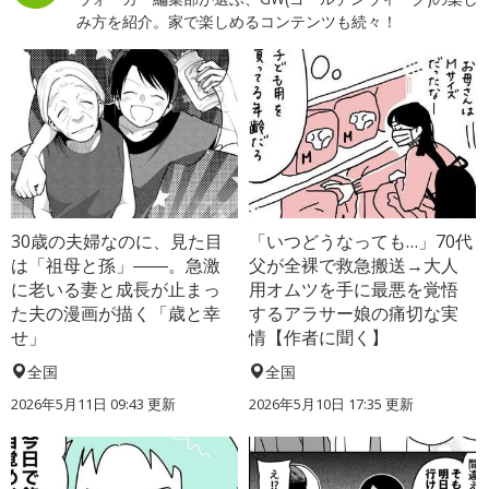
み方を紹介。家で楽しめるコンテンツも続々！
30歳の夫婦なのに、見た目
「いつどうなっても…」70代
は「祖母と孫」――。急激
父が全裸で救急搬送→大人
に老いる妻と成長が止まっ
用オムツを手に最悪を覚悟
た夫の漫画が描く「歳と幸
するアラサー娘の痛切な実
せ」
情【作者に聞く】
全国
全国
2026年5月11日 09:43 更新
2026年5月10日 17:35 更新