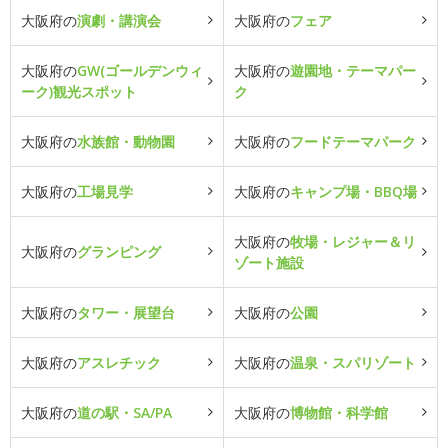
大阪府の
演劇・講演会
大阪府の
フェア
大阪府の
GW(ゴールデンウィ
大阪府の
遊園地・テーマパー
ーク)観光スポット
ク
大阪府の
水族館・動物園
大阪府の
フードテーマパーク
大阪府の
工場見学
大阪府の
キャンプ場・BBQ場
大阪府の
牧場・レジャー＆リ
大阪府の
グランピング
ゾート施設
大阪府の
タワー・展望台
大阪府の
公園
大阪府の
アスレチック
大阪府の
温泉・スパリゾート
大阪府の
道の駅・SA/PA
大阪府の
博物館・科学館