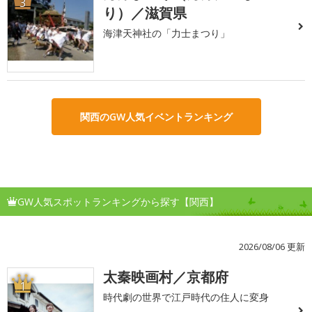
3
り）／滋賀県
海津天神社の「力士まつり」
関西のGW人気イベントランキング
GW人気スポットランキングから探す【関西】
2026/08/06 更新
太秦映画村／京都府
1
時代劇の世界で江戸時代の住人に変身