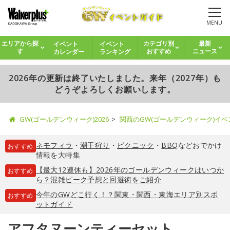
MENU
イベント
イベント
エリアから探
カテゴリ別
最新
カレンダー
ランキング
す
おすすめ
ニュース
2026年の更新は終了いたしました。来年（2027年）も
どうぞよろしくお願いします。
GW(ゴールデンウィーク)2026
関西のGW(ゴールデンウィーク)イ
ネモフィラ
・
潮干狩り
・
ピクニック
・
BBQ
などおでかけ
おすすめ
情報を大特集
【最大12連休も】2026年のゴールデンウィークはいつか
おすすめ
ら？混雑ピーク予想と回避術をご紹介
今年のGWどこ行く！？関東・関西・東海エリア別スポ
おすすめ
ットガイド
アフタヌーンティーセット