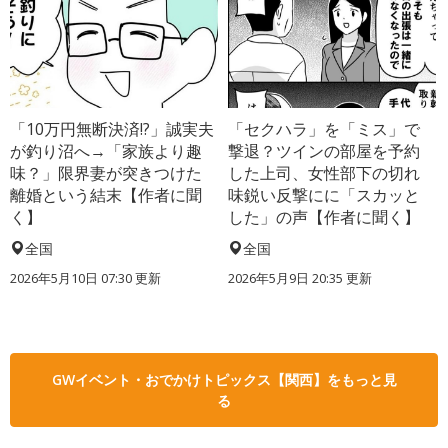
「10万円無断決済!?」誠実夫
「セクハラ」を「ミス」で
が釣り沼へ→「家族より趣
撃退？ツインの部屋を予約
味？」限界妻が突きつけた
した上司、女性部下の切れ
離婚という結末【作者に聞
味鋭い反撃にに「スカッと
く】
した」の声【作者に聞く】
全国
全国
2026年5月10日 07:30 更新
2026年5月9日 20:35 更新
GWイベント・おでかけトピックス【関西】をもっと見
る