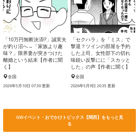
「10万円無断決済!?」誠実夫
「セクハラ」を「ミス」で
が釣り沼へ→「家族より趣
撃退？ツインの部屋を予約
味？」限界妻が突きつけた
した上司、女性部下の切れ
離婚という結末【作者に聞
味鋭い反撃にに「スカッと
く】
した」の声【作者に聞く】
全国
全国
2026年5月10日 07:30 更新
2026年5月9日 20:35 更新
GWイベント・おでかけトピックス【関西】をもっと見
る