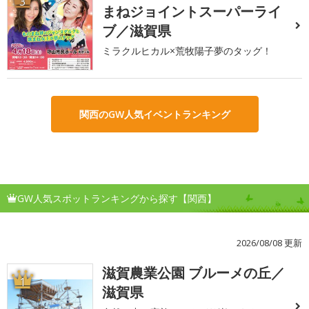
3
まねジョイントスーパーライ
ブ／滋賀県
ミラクルヒカル×荒牧陽子夢のタッグ！
関西のGW人気イベントランキング
GW人気スポットランキングから探す【関西】
2026/08/08 更新
滋賀農業公園 ブルーメの丘／
1
滋賀県