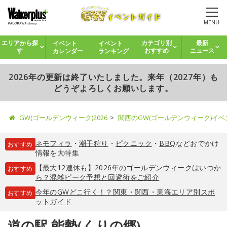
MENU
イベント
イベント
エリアから探
カテゴリ別
最新
カレンダー
ランキング
す
おすすめ
ニュース
2026年の更新は終了いたしました。来年（2027年）も
どうぞよろしくお願いします。
GW(ゴールデンウィーク)2026
関西のGW(ゴールデンウィーク)イ
ネモフィラ
・
潮干狩り
・
ピクニック
・
BBQ
などおでかけ
おすすめ
情報を大特集
【最大12連休も】2026年のゴールデンウィークはいつか
おすすめ
ら？混雑ピーク予想と回避術をご紹介
今年のGWどこ行く！？関東・関西・東海エリア別スポ
おすすめ
ットガイド
道の駅 能勢(くりの郷)