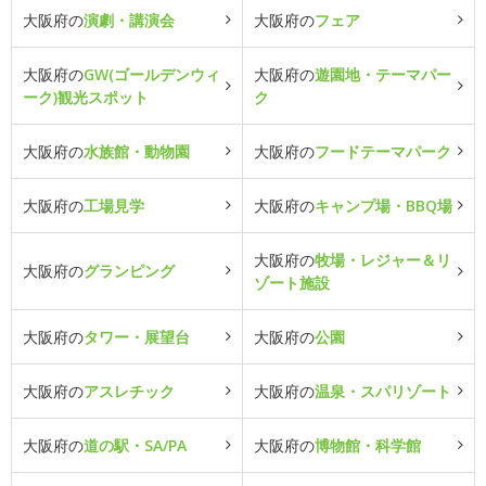
大阪府の
演劇・講演会
大阪府の
フェア
大阪府の
GW(ゴールデンウィ
大阪府の
遊園地・テーマパー
ーク)観光スポット
ク
大阪府の
水族館・動物園
大阪府の
フードテーマパーク
大阪府の
工場見学
大阪府の
キャンプ場・BBQ場
大阪府の
牧場・レジャー＆リ
大阪府の
グランピング
ゾート施設
大阪府の
タワー・展望台
大阪府の
公園
大阪府の
アスレチック
大阪府の
温泉・スパリゾート
大阪府の
道の駅・SA/PA
大阪府の
博物館・科学館