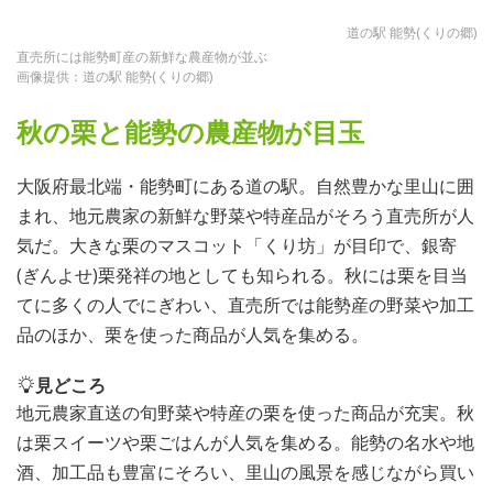
道の駅 能勢(くりの郷)
直売所には能勢町産の新鮮な農産物が並ぶ
画像提供：道の駅 能勢(くりの郷)
秋の栗と能勢の農産物が目玉
大阪府最北端・能勢町にある道の駅。自然豊かな里山に囲
まれ、地元農家の新鮮な野菜や特産品がそろう直売所が人
気だ。大きな栗のマスコット「くり坊」が目印で、銀寄
(ぎんよせ)栗発祥の地としても知られる。秋には栗を目当
てに多くの人でにぎわい、直売所では能勢産の野菜や加工
品のほか、栗を使った商品が人気を集める。
見どころ
地元農家直送の旬野菜や特産の栗を使った商品が充実。秋
は栗スイーツや栗ごはんが人気を集める。能勢の名水や地
酒、加工品も豊富にそろい、里山の風景を感じながら買い