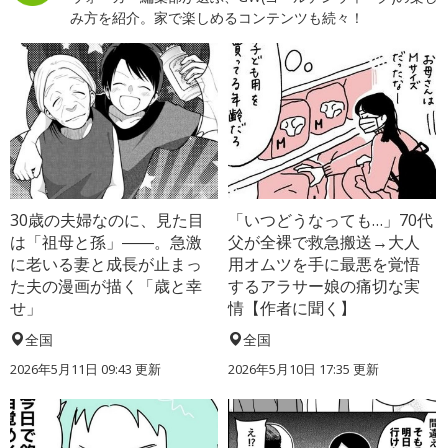
み方を紹介。家で楽しめるコンテンツも続々！
30歳の夫婦なのに、見た目
「いつどうなっても…」70代
は「祖母と孫」――。急激
父が全裸で救急搬送→大人
に老いる妻と成長が止まっ
用オムツを手に最悪を覚悟
た夫の漫画が描く「歳と幸
するアラサー娘の痛切な実
せ」
情【作者に聞く】
全国
全国
2026年5月11日 09:43 更新
2026年5月10日 17:35 更新