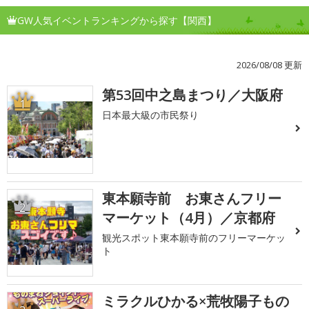
GW人気イベントランキングから探す【関西】
2026/08/08 更新
第53回中之島まつり／大阪府
1
日本最大級の市民祭り
東本願寺前 お東さんフリー
2
マーケット（4月）／京都府
観光スポット東本願寺前のフリーマーケッ
ト
ミラクルひかる×荒牧陽子もの