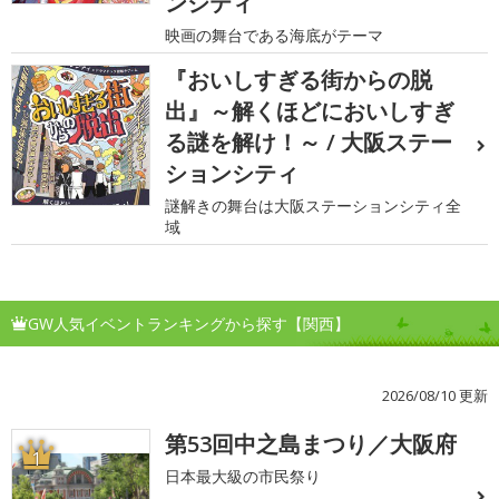
ンシティ
映画の舞台である海底がテーマ
『おいしすぎる街からの脱
出』～解くほどにおいしすぎ
る謎を解け！～ / 大阪ステー
ションシティ
謎解きの舞台は大阪ステーションシティ全
域
GW人気イベントランキングから探す【関西】
2026/08/10 更新
第53回中之島まつり／大阪府
1
日本最大級の市民祭り