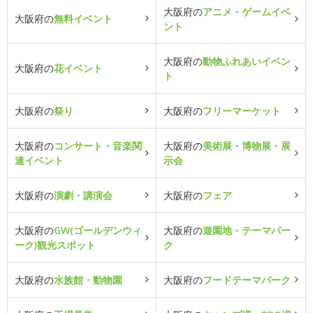
大阪府の
アニメ・ゲームイベ
大阪府の
無料イベント
ント
大阪府の
動物ふれあいイベン
大阪府の
花イベント
ト
大阪府の
祭り
大阪府の
フリーマーケット
大阪府の
コンサート・音楽関
大阪府の
美術展・博物展・展
連イベント
示会
大阪府の
演劇・講演会
大阪府の
フェア
大阪府の
GW(ゴールデンウィ
大阪府の
遊園地・テーマパー
ーク)観光スポット
ク
大阪府の
水族館・動物園
大阪府の
フードテーマパーク