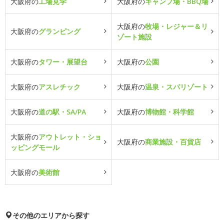
大阪府の
工場見学
大阪府の
キャンプ場・BBQ場
大阪府の
牧場・レジャー＆リ
大阪府の
グランピング
ゾート施設
大阪府の
タワー・展望台
大阪府の
公園
大阪府の
アスレチック
大阪府の
温泉・スパリゾート
大阪府の
道の駅・SA/PA
大阪府の
博物館・科学館
大阪府の
アウトレット・ショ
大阪府の
商業施設・百貨店
ッピングモール
大阪府の
美術館
その他のエリアから探す