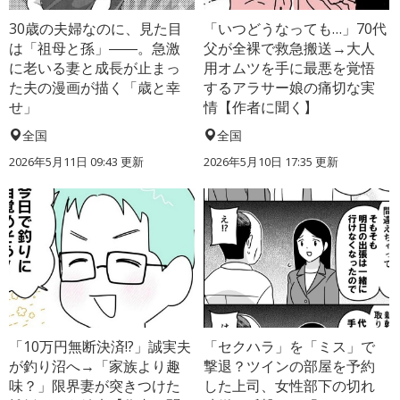
30歳の夫婦なのに、見た目
「いつどうなっても…」70代
は「祖母と孫」――。急激
父が全裸で救急搬送→大人
に老いる妻と成長が止まっ
用オムツを手に最悪を覚悟
た夫の漫画が描く「歳と幸
するアラサー娘の痛切な実
せ」
情【作者に聞く】
全国
全国
2026年5月11日 09:43 更新
2026年5月10日 17:35 更新
「10万円無断決済!?」誠実夫
「セクハラ」を「ミス」で
が釣り沼へ→「家族より趣
撃退？ツインの部屋を予約
味？」限界妻が突きつけた
した上司、女性部下の切れ