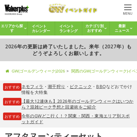
MENU
イベント
イベント
エリアから探
カテゴリ別
最新
カレンダー
ランキング
す
おすすめ
ニュース
2026年の更新は終了いたしました。来年（2027年）も
どうぞよろしくお願いします。
GW(ゴールデンウィーク)2026
関西のGW(ゴールデンウィーク)イ
ネモフィラ
・
潮干狩り
・
ピクニック
・
BBQ
などおでかけ
おすすめ
情報を大特集
【最大12連休も】2026年のゴールデンウィークはいつか
おすすめ
ら？混雑ピーク予想と回避術をご紹介
今年のGWどこ行く！？関東・関西・東海エリア別スポ
おすすめ
ットガイド
アフタヌーンティーセット