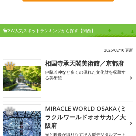
GW人気スポットランキングから探す【関西】
2026/08/10 更新
相国寺承天閣美術館／京都府
1
伊藤若冲など多くの優れた文化財を収蔵す
る美術館
MIRACLE WORLD OSAKA (ミ
2
ラクルワールドオオサカ)／大
阪府
光と映像が織りなす没入型デジタルアート