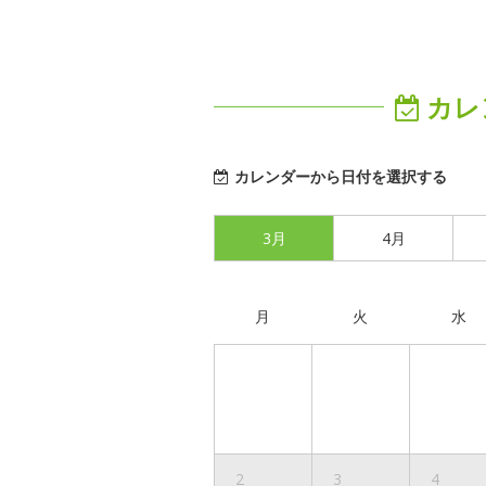
カレ
カレンダーから日付を選択する
3月
4月
月
火
水
2
3
4