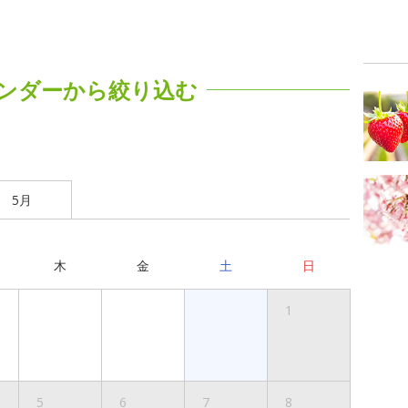
ンダーから絞り込む
5月
木
金
土
日
1
5
6
7
8