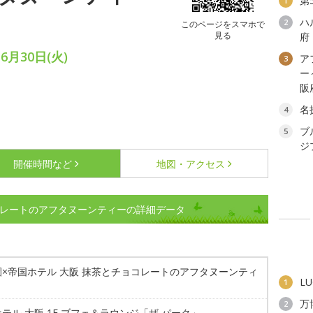
第
1
ハ
2
このページをスマホで
見る
府
6月30日(火)
ア
3
ー
阪
名
4
ブ
5
ジ
開催時間など
地図・アクセス
コレートのアフタヌーンティーの詳細データ
園×帝国ホテル 大阪 抹茶とチョコレートのアフタヌーンティ
L
1
万
2
テル 大阪 1F ブフェ＆ラウンジ「ザ パーク」