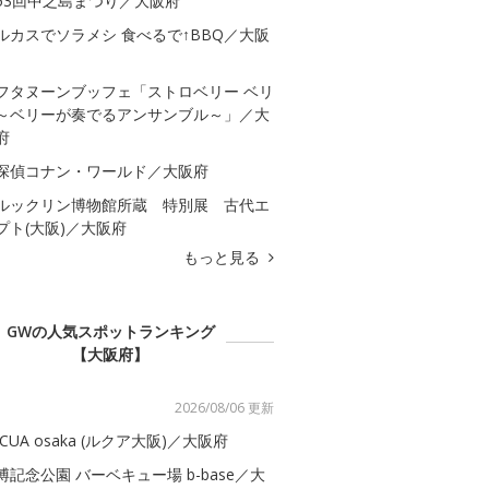
53回中之島まつり／大阪府
ルカスでソラメシ 食べるで↑BBQ／大阪
フタヌーンブッフェ「ストロベリー ベリ
～ベリーが奏でるアンサンブル～」／大
府
探偵コナン・ワールド／大阪府
ルックリン博物館所蔵 特別展 古代エ
プト(大阪)／大阪府
もっと見る
GWの人気スポットランキング
【大阪府】
2026/08/06 更新
UCUA osaka (ルクア大阪)／大阪府
博記念公園 バーベキュー場 b-base／大