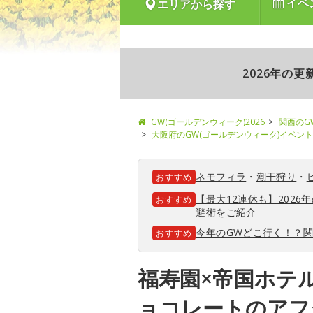
イベ
エリアから探す
2026年の
GW(ゴールデンウィーク)2026
関西のG
大阪府のGW(ゴールデンウィーク)イベント
ネモフィラ
・
潮干狩り
・
おすすめ
【最大12連休も】202
おすすめ
避術をご紹介
今年のGWどこ行く！？
おすすめ
福寿園×帝国ホテル
ョコレートのアフ