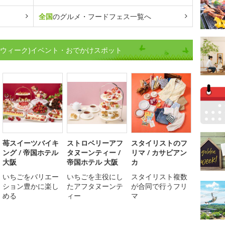
全国
のグルメ・フードフェス一覧へ
ンウィーク)イベント・おでかけスポット
苺スイーツバイキ
ストロベリーアフ
スタイリストのフ
ング / 帝国ホテル
タヌーンティー /
リマ / カサビアン
大阪
帝国ホテル 大阪
カ
いちごをバリエー
いちごを主役にし
スタイリスト複数
ション豊かに楽し
たアフタヌーンテ
が合同で行うフリ
める
ィー
マ