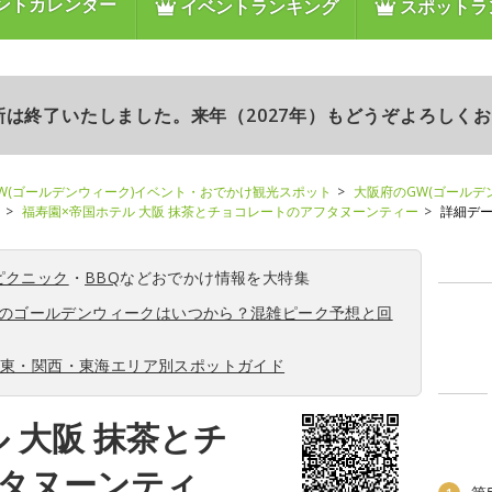
ントカレンダー
イベントランキング
スポットラ
更新は終了いたしました。来年（2027年）もどうぞよろしく
W(ゴールデンウィーク)イベント・おでかけ観光スポット
大阪府のGW(ゴールデ
福寿園×帝国ホテル 大阪 抹茶とチョコレートのアフタヌーンティー
詳細デ
ピクニック
・
BBQ
などおでかけ情報を大特集
6年のゴールデンウィークはいつから？混雑ピーク予想と回
関東・関西・東海エリア別スポットガイド
 大阪 抹茶とチ
タヌーンティ