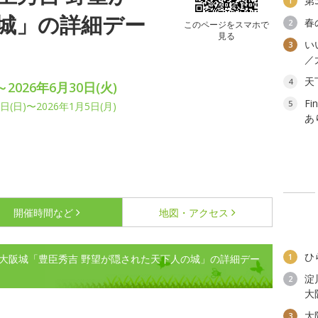
第
1
城」の詳細デー
春
2
このページをスマホで
見る
い
3
／
天
4
2026年6月30日(火)
F
5
(日)〜2026年1月5日(月)
あ
開催時間など
地図・アクセス
ひ
1
 大阪城「豊臣秀吉 野望が隠された天下人の城」の詳細デー
淀
2
大
大
3