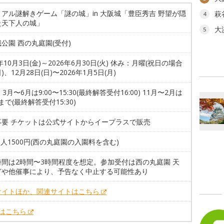
アル謎解きゲーム「謎の城」in 大阪城「豊臣秀吉 野望が隠
萩
4
た天下人の城」
大
5
公園 西の丸庭園(受付)
5年10月3日(金)～2026年6月30日(火) 休み：月曜(祝日の場合
)、12月28日(日)〜2026年1月5日(月)
、3月〜6月は9:00〜15:30(最終解答受付16:00) 11月〜2月は
0まで(最終解答受付15:30)
不要 チケットは公式サイトからイープラスで販売
1人1500円(西の丸庭園の入園料を含む)
時間は2時間〜3時間程度を想定。参加受付は西の丸庭園 天
どや他催事により、予告なく中止する可能性あり
サイトほか、関連サイトはこちら
Xはこちら