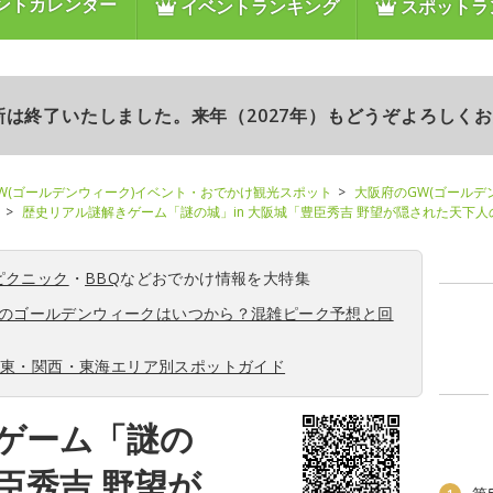
ントカレンダー
イベントランキング
スポットラ
更新は終了いたしました。来年（2027年）もどうぞよろしく
W(ゴールデンウィーク)イベント・おでかけ観光スポット
大阪府のGW(ゴールデ
歴史リアル謎解きゲーム「謎の城」in 大阪城「豊臣秀吉 野望が隠された天下人
ピクニック
・
BBQ
などおでかけ情報を大特集
6年のゴールデンウィークはいつから？混雑ピーク予想と回
関東・関西・東海エリア別スポットガイド
ゲーム「謎の
豊臣秀吉 野望が