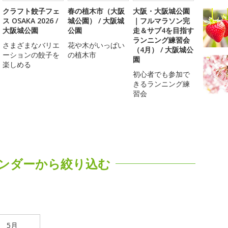
クラフト餃子フェ
春の植木市（大阪
大阪・大阪城公園
ス OSAKA 2026 /
城公園） / 大阪城
｜フルマラソン完
大阪城公園
公園
走＆サブ4を目指す
ランニング練習会
さまざまなバリエ
花や木がいっぱい
（4月） / 大阪城公
ーションの餃子を
の植木市
園
楽しめる
初心者でも参加で
きるランニング練
習会
ンダーから絞り込む
5月