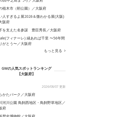
53回中之島まつり／大阪府
の植木市（靭公園）／大阪府
い人すぎるよ展2026＆微わかる展(大阪)
大阪府
下を支えた名参謀 豊臣秀長／大阪府
inale(フィナーレ) 縁あれば千里 〜56年間
りがとう〜／大阪府
もっと見る
GWの人気スポットランキング
【大阪府】
2026/08/07 更新
らかたパーク／大阪府
川河川公園 鳥飼西地区・鳥飼野草地区／
阪府
阪歴史博物館／大阪府