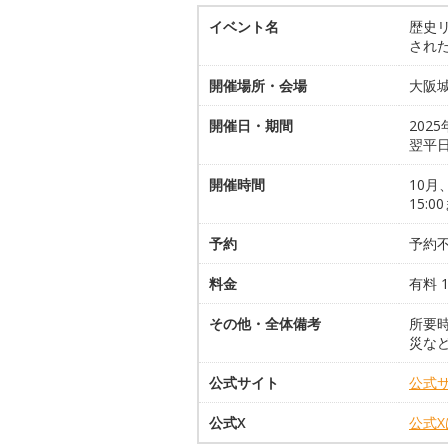
イベント名
歴史リ
され
開催場所・会場
大阪城
開催日・期間
202
翌平日
開催時間
10月
15:0
予約
予約
料金
有料 
その他・全体備考
所要
災な
公式サイト
公式
公式X
公式