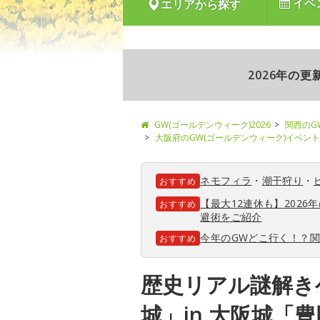
イベ
エリアから探す
2026年の
GW(ゴールデンウィーク)2026
関西のG
大阪府のGW(ゴールデンウィーク)イベント
ネモフィラ
・
潮干狩り
・
おすすめ
【最大12連休も】202
おすすめ
避術をご紹介
今年のGWどこ行く！？
おすすめ
歴史リアル謎解き
城」in 大阪城「