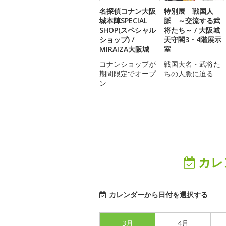
名探偵コナン大阪
特別展 戦国人
城本陣SPECIAL
脈 ～交流する武
SHOP(スペシャル
将たち～ / 大阪城
ショップ) /
天守閣3・4階展示
MIRAIZA大阪城
室
コナンショップが
戦国大名・武将た
期間限定でオープ
ちの人脈に迫る
ン
カレ
カレンダーから日付を選択する
3月
4月