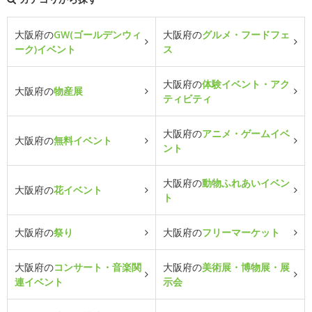
大阪府の
GW(ゴールデンウィ
大阪府の
グルメ・フードフェ
ーク)イベント
ス
大阪府の
体験イベント・アク
大阪府の
物産展
ティビティ
大阪府の
アニメ・ゲームイベ
大阪府の
無料イベント
ント
大阪府の
動物ふれあいイベン
大阪府の
花イベント
ト
大阪府の
祭り
大阪府の
フリーマーケット
大阪府の
コンサート・音楽関
大阪府の
美術展・博物展・展
連イベント
示会