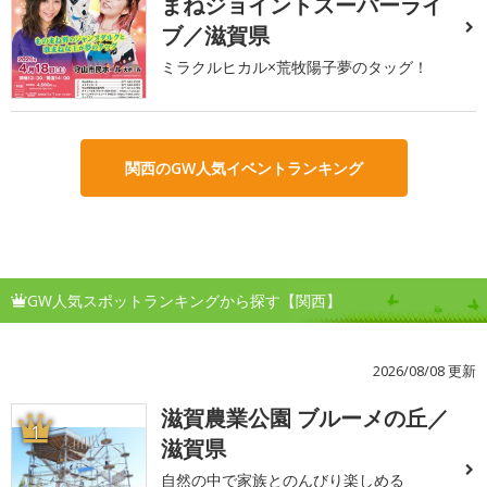
まねジョイントスーパーライ
ブ／滋賀県
ミラクルヒカル×荒牧陽子夢のタッグ！
関西のGW人気イベントランキング
GW人気スポットランキングから探す【関西】
2026/08/08 更新
滋賀農業公園 ブルーメの丘／
1
滋賀県
自然の中で家族とのんびり楽しめる