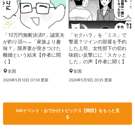
「10万円無断決済!?」誠実夫
「セクハラ」を「ミス」で
が釣り沼へ→「家族より趣
撃退？ツインの部屋を予約
味？」限界妻が突きつけた
した上司、女性部下の切れ
離婚という結末【作者に聞
味鋭い反撃にに「スカッと
く】
した」の声【作者に聞く】
全国
全国
2026年5月10日 07:30 更新
2026年5月9日 20:35 更新
GWイベント・おでかけトピックス【関西】をもっと見
る