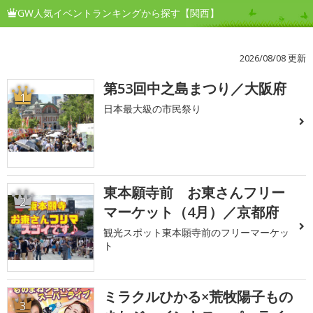
GW人気イベントランキングから探す【関西】
2026/08/08 更新
第53回中之島まつり／大阪府
1
日本最大級の市民祭り
東本願寺前 お東さんフリー
2
マーケット（4月）／京都府
観光スポット東本願寺前のフリーマーケッ
ト
ミラクルひかる×荒牧陽子もの
3