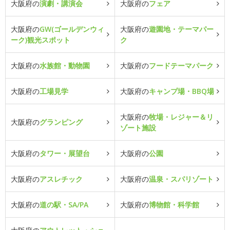
大阪府の
演劇・講演会
大阪府の
フェア
大阪府の
GW(ゴールデンウィ
大阪府の
遊園地・テーマパー
ーク)観光スポット
ク
大阪府の
水族館・動物園
大阪府の
フードテーマパーク
大阪府の
工場見学
大阪府の
キャンプ場・BBQ場
大阪府の
牧場・レジャー＆リ
大阪府の
グランピング
ゾート施設
大阪府の
タワー・展望台
大阪府の
公園
大阪府の
アスレチック
大阪府の
温泉・スパリゾート
大阪府の
道の駅・SA/PA
大阪府の
博物館・科学館