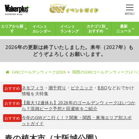
MENU
イベント
イベント
エリアから探
カテゴリ別
最新
カレンダー
ランキング
す
おすすめ
ニュース
2026年の更新は終了いたしました。来年（2027年）も
どうぞよろしくお願いします。
GW(ゴールデンウィーク)2026
関西のGW(ゴールデンウィーク)イ
ネモフィラ
・
潮干狩り
・
ピクニック
・
BBQ
などおでかけ
おすすめ
情報を大特集
【最大12連休も】2026年のゴールデンウィークはいつか
おすすめ
ら？混雑ピーク予想と回避術をご紹介
今年のGWどこ行く！？関東・関西・東海エリア別スポ
おすすめ
ットガイド
春の植木市（大阪城公園）