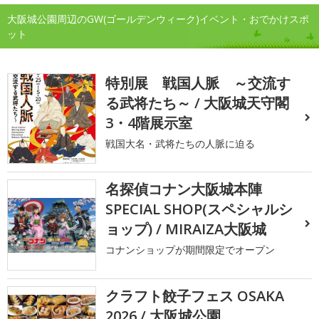
大阪城公園周辺のGW(ゴールデンウィーク)イベント・おでかけスポ
ット
特別展 戦国人脈 ～交流す
る武将たち～ / 大阪城天守閣
3・4階展示室
戦国大名・武将たちの人脈に迫る
名探偵コナン大阪城本陣
SPECIAL SHOP(スペシャルシ
ョップ) / MIRAIZA大阪城
コナンショップが期間限定でオープン
クラフト餃子フェス OSAKA
2026 / 大阪城公園