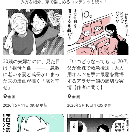
み方を紹介。家で楽しめるコンテンツも続々！
30歳の夫婦なのに、見た目
「いつどうなっても…」70代
は「祖母と孫」――。急激
父が全裸で救急搬送→大人
に老いる妻と成長が止まっ
用オムツを手に最悪を覚悟
た夫の漫画が描く「歳と幸
するアラサー娘の痛切な実
せ」
情【作者に聞く】
全国
全国
2026年5月11日 09:43 更新
2026年5月10日 17:35 更新