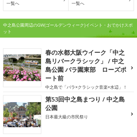
一覧へ
一覧へ
中之島公園周辺のGW(ゴールデンウィーク)イベント・おでかけスポ
ット
春の水都大阪ウイーク「中之
島リバークラシック」 / 中之
島公園 バラ園東部 ローズポ
ート前
中之島で「バラ×クラシック音楽×水辺」！
第53回中之島まつり / 中之島
公園
日本最大級の市民祭り