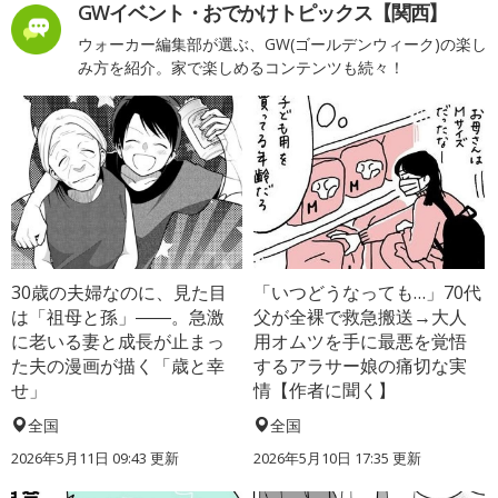
GWイベント・おでかけトピックス【関西】
ウォーカー編集部が選ぶ、GW(ゴールデンウィーク)の楽し
み方を紹介。家で楽しめるコンテンツも続々！
30歳の夫婦なのに、見た目
「いつどうなっても…」70代
は「祖母と孫」――。急激
父が全裸で救急搬送→大人
に老いる妻と成長が止まっ
用オムツを手に最悪を覚悟
た夫の漫画が描く「歳と幸
するアラサー娘の痛切な実
せ」
情【作者に聞く】
全国
全国
2026年5月11日 09:43 更新
2026年5月10日 17:35 更新