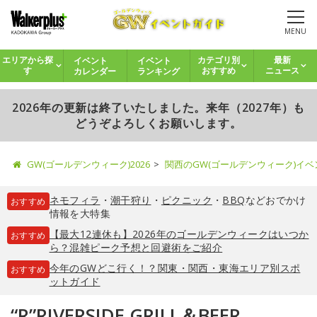
MENU
イベント
イベント
エリアから探
カテゴリ別
最新
カレンダー
ランキング
す
おすすめ
ニュース
2026年の更新は終了いたしました。来年（2027年）も
どうぞよろしくお願いします。
GW(ゴールデンウィーク)2026
関西のGW(ゴールデンウィーク)イ
ネモフィラ
・
潮干狩り
・
ピクニック
・
BBQ
などおでかけ
おすすめ
情報を大特集
【最大12連休も】2026年のゴールデンウィークはいつか
おすすめ
ら？混雑ピーク予想と回避術をご紹介
今年のGWどこ行く！？関東・関西・東海エリア別スポ
おすすめ
ットガイド
“R”RIVERSIDE GRILL＆BEER