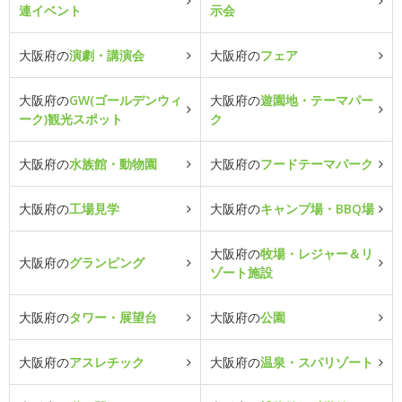
連イベント
示会
大阪府の
演劇・講演会
大阪府の
フェア
大阪府の
GW(ゴールデンウィ
大阪府の
遊園地・テーマパー
ーク)観光スポット
ク
大阪府の
水族館・動物園
大阪府の
フードテーマパーク
大阪府の
工場見学
大阪府の
キャンプ場・BBQ場
大阪府の
牧場・レジャー＆リ
大阪府の
グランピング
ゾート施設
大阪府の
タワー・展望台
大阪府の
公園
大阪府の
アスレチック
大阪府の
温泉・スパリゾート