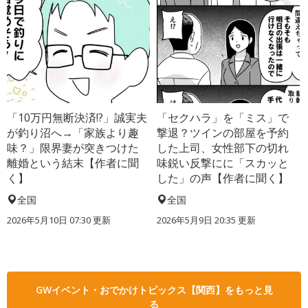
「10万円無断決済!?」誠実夫
「セクハラ」を「ミス」で
が釣り沼へ→「家族より趣
撃退？ツインの部屋を予約
味？」限界妻が突きつけた
した上司、女性部下の切れ
離婚という結末【作者に聞
味鋭い反撃にに「スカッと
く】
した」の声【作者に聞く】
全国
全国
2026年5月10日 07:30 更新
2026年5月9日 20:35 更新
GWイベント・おでかけトピックス【関西】をもっと見
る