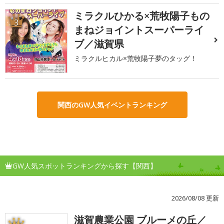
ミラクルひかる×荒牧陽子もの
3
まねジョイントスーパーライ
ブ／滋賀県
ミラクルヒカル×荒牧陽子夢のタッグ！
関西のGW人気イベントランキング
GW人気スポットランキングから探す【関西】
2026/08/08 更新
滋賀農業公園 ブルーメの丘／