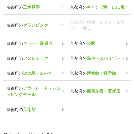
京都府の
工場見学
京都府の
キャンプ場・BBQ場
京都府の
牧場・レジャー＆リ
京都府の
グランピング
ゾート施設
京都府の
タワー・展望台
京都府の
公園
京都府の
アスレチック
京都府の
温泉・スパリゾート
京都府の
道の駅・SA/PA
京都府の
博物館・科学館
京都府の
アウトレット・ショ
京都府の
商業施設・百貨店
ッピングモール
京都府の
美術館