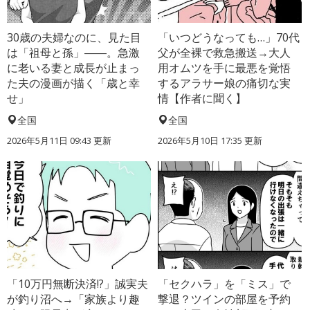
30歳の夫婦なのに、見た目
「いつどうなっても…」70代
は「祖母と孫」――。急激
父が全裸で救急搬送→大人
に老いる妻と成長が止まっ
用オムツを手に最悪を覚悟
た夫の漫画が描く「歳と幸
するアラサー娘の痛切な実
せ」
情【作者に聞く】
全国
全国
2026年5月11日 09:43 更新
2026年5月10日 17:35 更新
「10万円無断決済!?」誠実夫
「セクハラ」を「ミス」で
が釣り沼へ→「家族より趣
撃退？ツインの部屋を予約