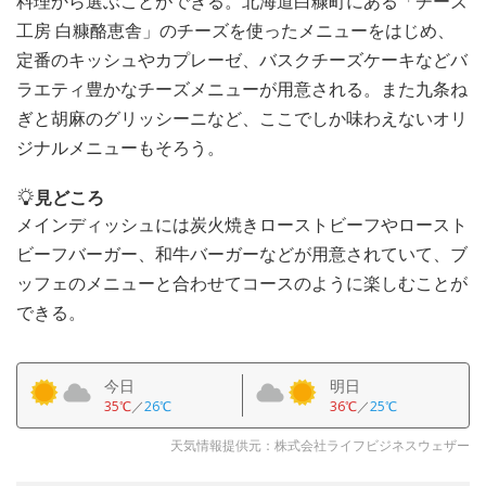
料理から選ぶことができる。北海道白糠町にある「チーズ
工房 白糠酪恵舎」のチーズを使ったメニューをはじめ、
定番のキッシュやカプレーゼ、バスクチーズケーキなどバ
ラエティ豊かなチーズメニューが用意される。また九条ね
ぎと胡麻のグリッシーニなど、ここでしか味わえないオリ
ジナルメニューもそろう。
見どころ
メインディッシュには炭火焼きローストビーフやロースト
ビーフバーガー、和牛バーガーなどが用意されていて、ブ
ッフェのメニューと合わせてコースのように楽しむことが
できる。
今日
明日
35℃
／
26℃
36℃
／
25℃
天気情報提供元：株式会社ライフビジネスウェザー