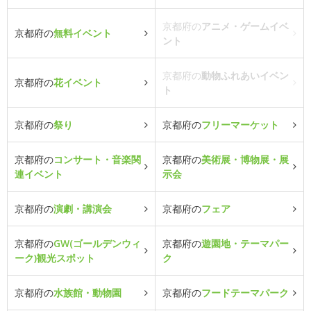
京都府の
アニメ・ゲームイベ
京都府の
無料イベント
ント
京都府の
動物ふれあいイベン
京都府の
花イベント
ト
京都府の
祭り
京都府の
フリーマーケット
京都府の
コンサート・音楽関
京都府の
美術展・博物展・展
連イベント
示会
京都府の
演劇・講演会
京都府の
フェア
京都府の
GW(ゴールデンウィ
京都府の
遊園地・テーマパー
ーク)観光スポット
ク
京都府の
水族館・動物園
京都府の
フードテーマパーク