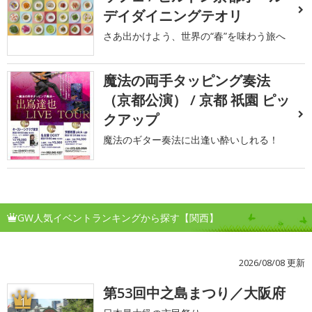
デイダイニングテオリ
さあ出かけよう、世界の“春”を味わう旅へ
魔法の両手タッピング奏法
（京都公演） / 京都 祇園 ピッ
クアップ
魔法のギター奏法に出逢い酔いしれる！
GW人気イベントランキングから探す【関西】
2026/08/08 更新
第53回中之島まつり／大阪府
1