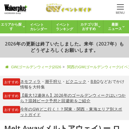
MENU
イベント
イベント
エリアから探
カテゴリ別
最新
カレンダー
ランキング
す
おすすめ
ニュース
2026年の更新は終了いたしました。来年（2027年）も
どうぞよろしくお願いします。
GW(ゴールデンウィーク)2026
関西のGW(ゴールデンウィーク)イ
ネモフィラ
・
潮干狩り
・
ピクニック
・
BBQ
などおでかけ
おすすめ
情報を大特集
【最大12連休も】2026年のゴールデンウィークはいつか
おすすめ
ら？混雑ピーク予想と回避術をご紹介
今年のGWどこ行く！？関東・関西・東海エリア別スポ
おすすめ
ットガイド
Melt Away(メルトアウェイ) ー ロ