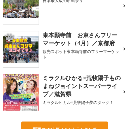
日本最大級の市民祭り
東本願寺前 お東さんフリー
2
マーケット（4月）／京都府
観光スポット東本願寺前のフリーマーケッ
ト
ミラクルひかる×荒牧陽子もの
3
まねジョイントスーパーライ
ブ／滋賀県
ミラクルヒカル×荒牧陽子夢のタッグ！