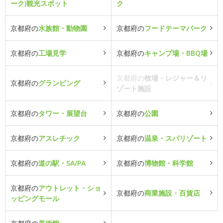
ーク)観光スポット
ク
京都府の
水族館・動物園
京都府の
フードテーマパーク
京都府の
工場見学
京都府の
キャンプ場・BBQ場
京都府の
牧場・レジャー＆リ
京都府の
グランピング
ゾート施設
京都府の
タワー・展望台
京都府の
公園
京都府の
アスレチック
京都府の
温泉・スパリゾート
京都府の
道の駅・SA/PA
京都府の
博物館・科学館
京都府の
アウトレット・ショ
京都府の
商業施設・百貨店
ッピングモール