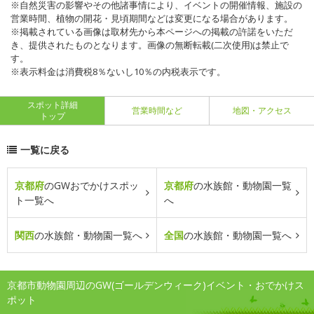
※自然災害の影響やその他諸事情により、イベントの開催情報、施設の
営業時間、植物の開花・見頃期間などは変更になる場合があります。
※掲載されている画像は取材先から本ページへの掲載の許諾をいただ
き、提供されたものとなります。画像の無断転載(二次使用)は禁止で
す。
※表示料金は消費税8％ないし10％の内税表示です。
スポット詳細
営業時間など
地図・アクセス
トップ
一覧に戻る
京都府
のGWおでかけスポッ
京都府
の水族館・動物園一覧
ト一覧へ
へ
関西
の水族館・動物園一覧へ
全国
の水族館・動物園一覧へ
京都市動物園周辺のGW(ゴールデンウィーク)イベント・おでかけス
ポット