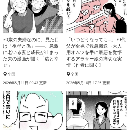
30歳の夫婦なのに、見た目
「いつどうなっても…」70代
は「祖母と孫」――。急激
父が全裸で救急搬送→大人
に老いる妻と成長が止まっ
用オムツを手に最悪を覚悟
た夫の漫画が描く「歳と幸
するアラサー娘の痛切な実
せ」
情【作者に聞く】
全国
全国
2026年5月11日 09:43 更新
2026年5月10日 17:35 更新