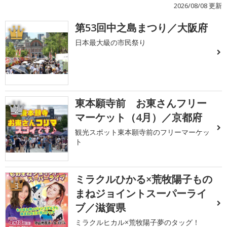
2026/08/08 更新
第53回中之島まつり／大阪府
1
日本最大級の市民祭り
東本願寺前 お東さんフリー
2
マーケット（4月）／京都府
観光スポット東本願寺前のフリーマーケッ
ト
ミラクルひかる×荒牧陽子もの
3
まねジョイントスーパーライ
ブ／滋賀県
ミラクルヒカル×荒牧陽子夢のタッグ！