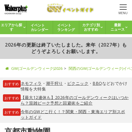
MENU
イベント
イベント
エリアから探
カテゴリ別
最新
カレンダー
ランキング
す
おすすめ
ニュース
2026年の更新は終了いたしました。来年（2027年）も
どうぞよろしくお願いします。
GW(ゴールデンウィーク)2026
関西のGW(ゴールデンウィーク)イ
ネモフィラ
・
潮干狩り
・
ピクニック
・
BBQ
などおでかけ
おすすめ
情報を大特集
【最大12連休も】2026年のゴールデンウィークはいつか
おすすめ
ら？混雑ピーク予想と回避術をご紹介
今年のGWどこ行く！？関東・関西・東海エリア別スポ
おすすめ
ットガイド
京都市動物園