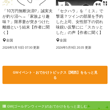
「10万円無断決済!?」誠実夫
「セクハラ」を「ミス」で
が釣り沼へ→「家族より趣
撃退？ツインの部屋を予約
味？」限界妻が突きつけた
した上司、女性部下の切れ
離婚という結末【作者に聞
味鋭い反撃にに「スカッと
く】
した」の声【作者に聞く】
全国
全国
2026年5月10日 07:30 更新
2026年5月9日 20:35 更新
GWイベント・おでかけトピックス【関西】をもっと見
る
GW(ゴールデンウィーク)のおでかけをもっと楽しむ