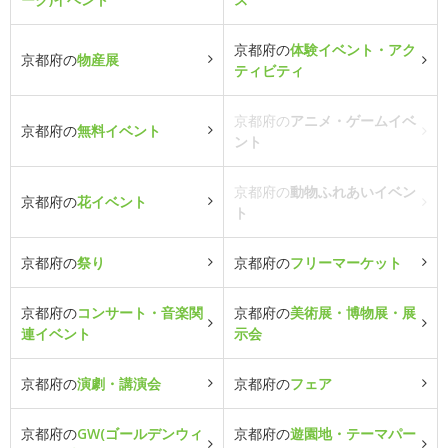
京都府の
体験イベント・アク
京都府の
物産展
ティビティ
京都府の
アニメ・ゲームイベ
京都府の
無料イベント
ント
京都府の
動物ふれあいイベン
京都府の
花イベント
ト
京都府の
祭り
京都府の
フリーマーケット
京都府の
コンサート・音楽関
京都府の
美術展・博物展・展
連イベント
示会
京都府の
演劇・講演会
京都府の
フェア
京都府の
GW(ゴールデンウィ
京都府の
遊園地・テーマパー