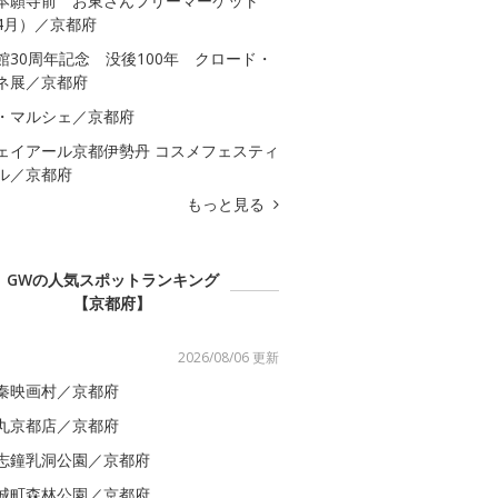
本願寺前 お東さんフリーマーケット
4月）／京都府
館30周年記念 没後100年 クロード・
ネ展／京都府
・マルシェ／京都府
ェイアール京都伊勢丹 コスメフェスティ
ル／京都府
もっと見る
GWの人気スポットランキング
【京都府】
2026/08/06 更新
秦映画村／京都府
丸京都店／京都府
志鐘乳洞公園／京都府
城町森林公園／京都府