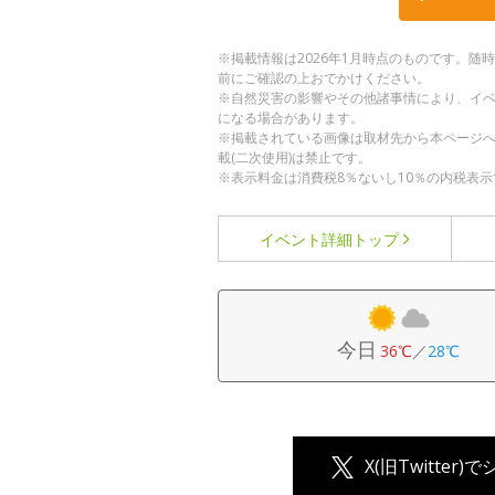
※掲載情報は2026年1月時点のものです。
前にご確認の上おでかけください。
※自然災害の影響やその他諸事情により、イ
になる場合があります。
※掲載されている画像は取材先から本ページ
載(二次使用)は禁止です。
※表示料金は消費税8％ないし10％の内税表示
イベント詳細
トップ
今日
36℃
／
28℃
X(旧Twitter)