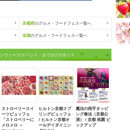
京都府
のグルメ・フードフェス一覧へ
全国
のグルメ・フードフェス一覧へ
デンウィーク)イベント・おでかけスポット
ストロベリースイ
ヒルトン京都スプ
魔法の両手タッピ
ーツビュッフェ
リングビュッフェ
ング奏法（京都公
「ストロベリーに
/ ヒルトン京都オ
演） / 京都 祇園 ピ
メロメロ ～
ールデイダイニン
ックアップ