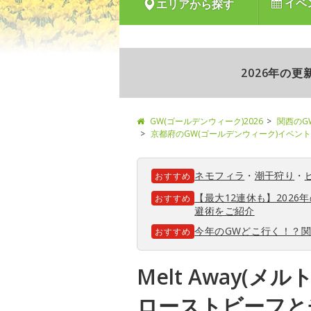
イベ
エリアから探す
2026年の
GW(ゴールデンウィーク)2026
関西のG
京都府のGW(ゴールデンウィーク)イベント
ネモフィラ
・
潮干狩り
・
おすすめ
【最大12連休も】202
おすすめ
避術をご紹介
今年のGWどこ行く！？
おすすめ
Melt Away(メ
ローストビーフと