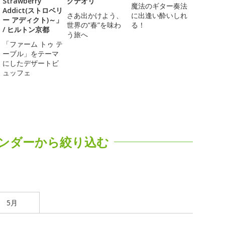
Strawberry
グテオリ
魔法のギター奏法
Addict(ストロベリ
さあ出かけよう、
に出逢い酔いしれ
ー アディクト)～」
世界の“春”を味わ
る！
/ ヒルトン京都
う旅へ
「ファーム トゥ テ
ーブル」をテーマ
にしたデザートビ
ュッフェ
ンダーから絞り込む
5月