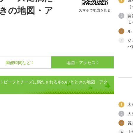
東
1
（
きの地図・ア
スマホで地図を見る
開
2
モ
ル
3
ジ
4
バ
開催時間など
地図・アクセス
ー ローストビーフとチーズに満たされる冬のひとときの地図・アク
太
1
大
2
質
3
山
4