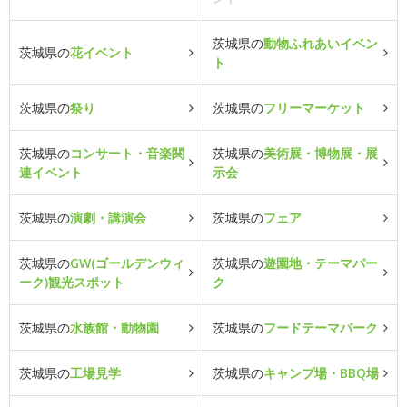
茨城県の
動物ふれあいイベン
茨城県の
花イベント
ト
茨城県の
祭り
茨城県の
フリーマーケット
茨城県の
コンサート・音楽関
茨城県の
美術展・博物展・展
連イベント
示会
茨城県の
演劇・講演会
茨城県の
フェア
茨城県の
GW(ゴールデンウィ
茨城県の
遊園地・テーマパー
ーク)観光スポット
ク
茨城県の
水族館・動物園
茨城県の
フードテーマパーク
茨城県の
工場見学
茨城県の
キャンプ場・BBQ場