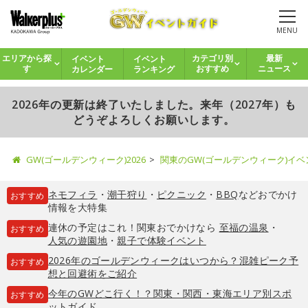
MENU
イベント
イベント
エリアから探
カテゴリ別
最新
カレンダー
ランキング
す
おすすめ
ニュース
2026年の更新は終了いたしました。来年（2027年）も
どうぞよろしくお願いします。
GW(ゴールデンウィーク)2026
関東のGW(ゴールデンウィーク)イ
ネモフィラ
・
潮干狩り
・
ピクニック
・
BBQ
などおでかけ
おすすめ
情報を大特集
連休の予定はこれ！関東おでかけなら
至福の温泉
・
おすすめ
人気の遊園地
・
親子で体験イベント
2026年のゴールデンウィークはいつから？混雑ピーク予
おすすめ
想と回避術をご紹介
今年のGWどこ行く！？関東・関西・東海エリア別スポ
おすすめ
ットガイド