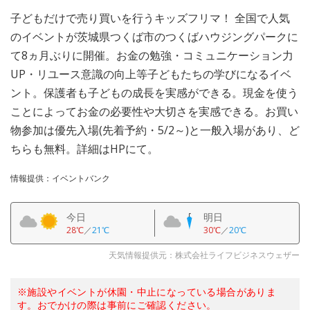
子どもだけで売り買いを行うキッズフリマ！ 全国で人気
のイベントが茨城県つくば市のつくばハウジングパークに
て8ヵ月ぶりに開催。お金の勉強・コミュニケーション力
UP・リユース意識の向上等子どもたちの学びになるイベ
ント。保護者も子どもの成長を実感ができる。現金を使う
ことによってお金の必要性や大切さを実感できる。お買い
物参加は優先入場(先着予約・5/2～)と一般入場があり、ど
ちらも無料。詳細はHPにて。
情報提供：イベントバンク
今日
明日
28℃
／
21℃
30℃
／
20℃
天気情報提供元：株式会社ライフビジネスウェザー
※施設やイベントが休園・中止になっている場合がありま
す。おでかけの際は事前にご確認ください。