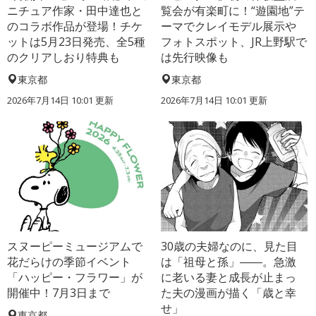
ニチュア作家・田中達也と
覧会が有楽町に！“遊園地”テ
のコラボ作品が登場！チケ
ーマでクレイモデル展示や
ットは5月23日発売、全5種
フォトスポット、JR上野駅で
のクリアしおり特典も
は先行映像も
東京都
東京都
2026年7月14日 10:01 更新
2026年7月14日 10:01 更新
スヌーピーミュージアムで
30歳の夫婦なのに、見た目
花だらけの季節イベント
は「祖母と孫」――。急激
「ハッピー・フラワー」が
に老いる妻と成長が止まっ
開催中！7月3日まで
た夫の漫画が描く「歳と幸
せ」
東京都