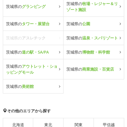
茨城県の
牧場・レジャー＆リ
茨城県の
グランピング
ゾート施設
茨城県の
タワー・展望台
茨城県の
公園
茨城県の
アスレチック
茨城県の
温泉・スパリゾート
茨城県の
道の駅・SA/PA
茨城県の
博物館・科学館
茨城県の
アウトレット・ショ
茨城県の
商業施設・百貨店
ッピングモール
茨城県の
美術館
その他のエリアから探す
北海道
東北
関東
甲信越