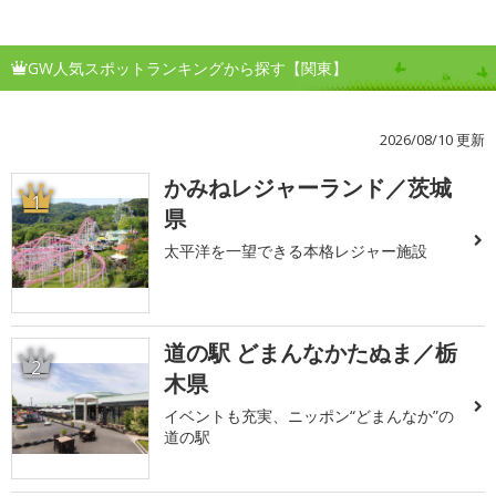
GW人気スポットランキングから探す【関東】
2026/08/10 更新
かみねレジャーランド／茨城
1
県
太平洋を一望できる本格レジャー施設
道の駅 どまんなかたぬま／栃
2
木県
イベントも充実、ニッポン“どまんなか”の
道の駅