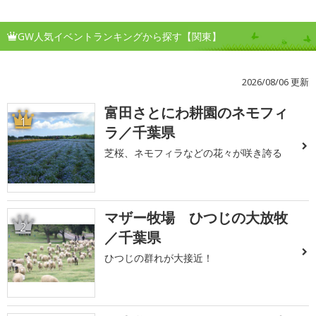
GW人気イベントランキングから探す【関東】
2026/08/06 更新
富田さとにわ耕園のネモフィ
1
ラ／千葉県
芝桜、ネモフィラなどの花々が咲き誇る
マザー牧場 ひつじの大放牧
2
／千葉県
ひつじの群れが大接近！