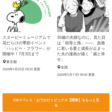
スヌーピーミュージアムで
30歳の夫婦なのに、見た目
花だらけの季節イベント
は「祖母と孫」――。急激
「ハッピー・フラワー」が
に老いる妻と成長が止まっ
開催中！7月3日まで
た夫の漫画が描く「歳と幸
せ」
東京都
全国
2026年5月25日 09:35 更新
2026年5月11日 09:43 更新
GWイベント・おでかけトピックス【関東】をもっと見
る