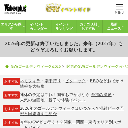
MENU
イベント
イベント
エリアから探
カテゴリ別
最新
カレンダー
ランキング
す
おすすめ
ニュース
2026年の更新は終了いたしました。来年（2027年）も
どうぞよろしくお願いします。
GW(ゴールデンウィーク)2026
関東のGW(ゴールデンウィーク)イ
ネモフィラ
・
潮干狩り
・
ピクニック
・
BBQ
などおでかけ
おすすめ
情報を大特集
連休の予定はこれ！関東おでかけなら
至福の温泉
・
おすすめ
人気の遊園地
・
親子で体験イベント
2026年のゴールデンウィークはいつから？混雑ピーク予
おすすめ
想と回避術をご紹介
今年のGWどこ行く！？関東・関西・東海エリア別スポ
おすすめ
ットガイド