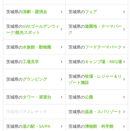
茨城県の
演劇・講演会
茨城県の
フェア
茨城県の
GW(ゴールデンウィ
茨城県の
遊園地・テーマパー
ーク)観光スポット
ク
茨城県の
水族館・動物園
茨城県の
フードテーマパーク
茨城県の
工場見学
茨城県の
キャンプ場・BBQ場
茨城県の
牧場・レジャー＆リ
茨城県の
グランピング
ゾート施設
茨城県の
タワー・展望台
茨城県の
公園
茨城県の
アスレチック
茨城県の
温泉・スパリゾート
茨城県の
道の駅・SA/PA
茨城県の
博物館・科学館