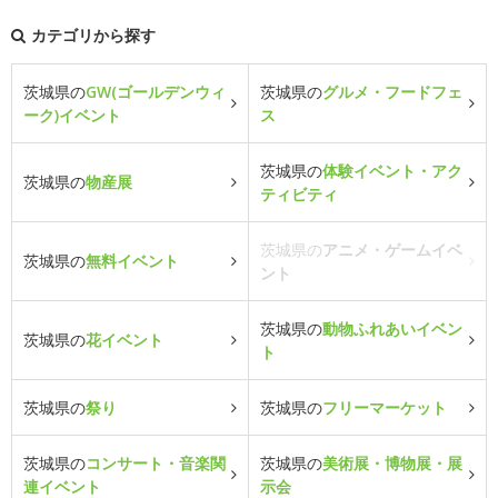
カテゴリから探す
茨城県の
GW(ゴールデンウィ
茨城県の
グルメ・フードフェ
ーク)イベント
ス
茨城県の
体験イベント・アク
茨城県の
物産展
ティビティ
茨城県の
アニメ・ゲームイベ
茨城県の
無料イベント
ント
茨城県の
動物ふれあいイベン
茨城県の
花イベント
ト
茨城県の
祭り
茨城県の
フリーマーケット
茨城県の
コンサート・音楽関
茨城県の
美術展・博物展・展
連イベント
示会