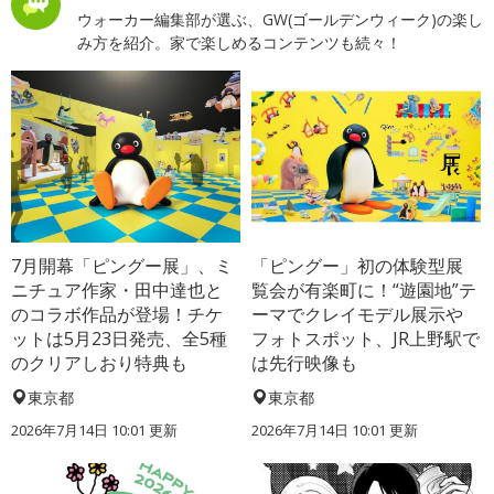
ウォーカー編集部が選ぶ、GW(ゴールデンウィーク)の楽し
み方を紹介。家で楽しめるコンテンツも続々！
7月開幕「ピングー展」、ミ
「ピングー」初の体験型展
ニチュア作家・田中達也と
覧会が有楽町に！“遊園地”テ
のコラボ作品が登場！チケ
ーマでクレイモデル展示や
ットは5月23日発売、全5種
フォトスポット、JR上野駅で
のクリアしおり特典も
は先行映像も
東京都
東京都
2026年7月14日 10:01 更新
2026年7月14日 10:01 更新