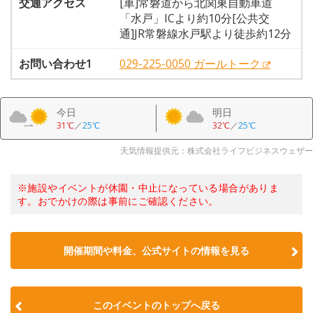
交通アクセス
[車]常磐道から北関東自動車道
「水戸」ICより約10分[公共交
通]JR常磐線水戸駅より徒歩約12分
お問い合わせ1
029-225-0050 ガールトーク
今日
明日
31℃
／
25℃
32℃
／
25℃
天気情報提供元：株式会社ライフビジネスウェザー
※施設やイベントが休園・中止になっている場合がありま
す。おでかけの際は事前にご確認ください。
開催期間や料金、公式サイトの
情報を見る
このイベントのトップへ戻る