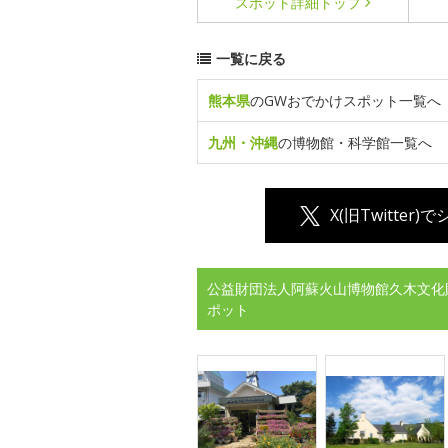
スポット詳細
トップ
一覧に戻る
熊本県
のGWおでかけスポット一覧へ
九州・沖縄
の博物館・科学館一覧へ
X(旧Twitter)
公益財団法人阿蘇火山博物館久木文化
ポット