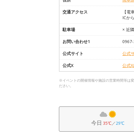
交通アクセス
【電車
ICか
駐車場
× 近
お問い合わせ1
0967-
公式サイト
公式
公式X
公式
※イベントの開催情報や施設の営業時間等は
ださい。
今日
35℃
／
29℃