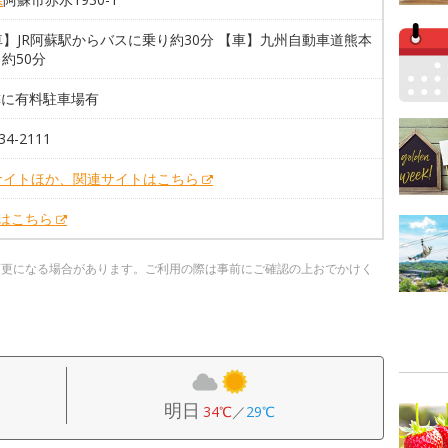
】JR阿蘇駅からバスに乗り約30分 【車】九州自動車道熊本
ら約50分
隣に有料駐車場有
34-2111
サイトほか、関連サイトはこちら
Xはこちら
変更になる場合があります。ご利用の際は事前にご確認の上おでかけく
明日
34℃
／
29℃