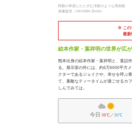
阿蘇の草原にたたずむ洋館のような美術館
画像提供：HAYAMA Shotei
※ この
最新
絵本作家・葉祥明の世界が広
熊本出身の絵本作家・葉祥明と、童話作
る。展示室の外には、約6万6000平
クターであるジェイクや、幸せを呼ぶ
て、素敵なティータイムが過ごせるカ
しんでみては。
今日
36℃
／
30℃