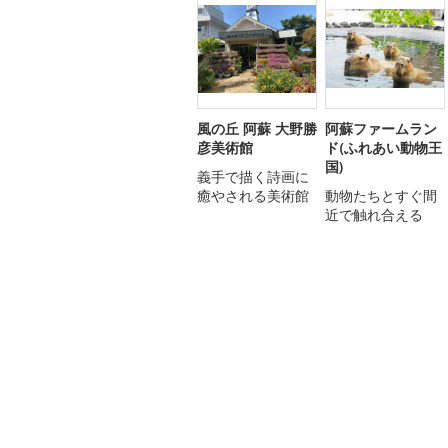
風の丘 阿蘇 大野勝
阿蘇ファームラン
彦美術館
ド(ふれあい動物王
国)
義手で描く詩画に
癒やされる美術館
動物たちとすぐ間
近で触れ合える