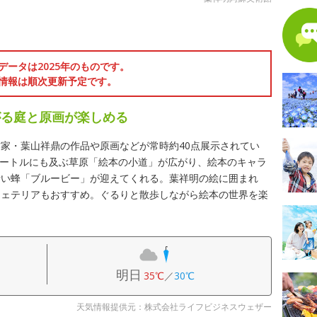
データは2025年のものです。
情報は順次更新予定です。
がる庭と原画が楽しめる
家・葉山祥鼎の作品や原画などが常時約40点展示されてい
方メートルにも及ぶ草原「絵本の小道」が広がり、絵本のキャラ
青い蜂「ブルービー」が迎えてくれる。葉祥明の絵に囲まれ
フェテリアもおすすめ。ぐるりと散歩しながら絵本の世界を楽
明日
35℃
／
30℃
天気情報提供元：株式会社ライフビジネスウェザー