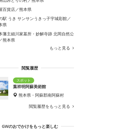
洞山みどりの村／熊本県
屋百貨店／熊本県
の駅 うき サンサンうきっ子宇城彩館／
本県
本藩主細川家墓所・妙解寺跡 北岡自然公
／熊本県
もっと見る
閲覧履歴
葉祥明阿蘇美術館
熊本県・阿蘇郡南阿蘇村
閲覧履歴をもっと見る
GWのおでかけをもっと楽しむ