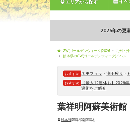
イベ
エリアから探す
2026年の
GW(ゴールデンウィーク)2026
九州・沖
熊本県のGW(ゴールデンウィーク)イベン
ネモフィラ
・
潮干狩り
・
おすすめ
【最大12連休も】202
おすすめ
避術をご紹介
葉祥明阿蘇美術館
熊本県
阿蘇郡南阿蘇村