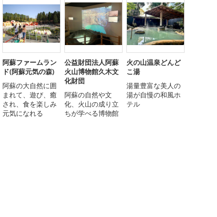
阿蘇ファームラン
公益財団法人阿蘇
火の山温泉どんど
ド(阿蘇元気の森)
火山博物館久木文
こ湯
化財団
阿蘇の大自然に囲
湯量豊富な美人の
まれて、遊び、癒
阿蘇の自然や文
湯が自慢の和風ホ
され、食を楽しみ
化、火山の成り立
テル
元気になれる
ちが学べる博物館