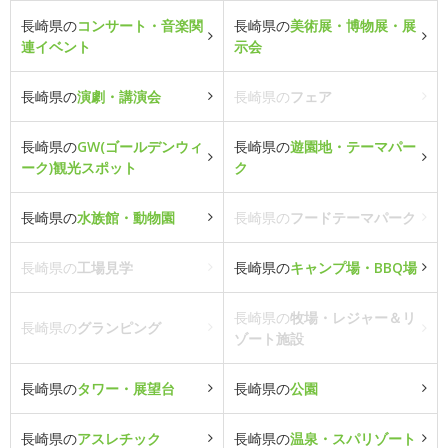
長崎県の
コンサート・音楽関
長崎県の
美術展・博物展・展
連イベント
示会
長崎県の
演劇・講演会
長崎県の
フェア
長崎県の
GW(ゴールデンウィ
長崎県の
遊園地・テーマパー
ーク)観光スポット
ク
長崎県の
水族館・動物園
長崎県の
フードテーマパーク
長崎県の
工場見学
長崎県の
キャンプ場・BBQ場
長崎県の
牧場・レジャー＆リ
長崎県の
グランピング
ゾート施設
長崎県の
タワー・展望台
長崎県の
公園
長崎県の
アスレチック
長崎県の
温泉・スパリゾート