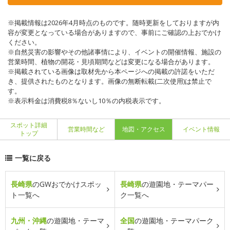
※掲載情報は2026年4月時点のものです。随時更新をしておりますが内
容が変更となっている場合がありますので、事前にご確認の上おでかけ
ください。
※自然災害の影響やその他諸事情により、イベントの開催情報、施設の
営業時間、植物の開花・見頃期間などは変更になる場合があります。
※掲載されている画像は取材先から本ページへの掲載の許諾をいただ
き、提供されたものとなります。画像の無断転載(二次使用)は禁止で
す。
※表示料金は消費税8％ないし10％の内税表示です。
スポット詳細
営業時間など
地図・アクセス
イベント情報
トップ
一覧に戻る
長崎県
のGWおでかけスポッ
長崎県
の遊園地・テーマパー
ト一覧へ
ク一覧へ
九州・沖縄
の遊園地・テーマ
全国
の遊園地・テーマパーク