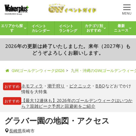
MENU
イベント
イベント
エリアから探
カテゴリ別
最新
カレンダー
ランキング
す
おすすめ
ニュース
2026年の更新は終了いたしました。来年（2027年）も
どうぞよろしくお願いします。
GW(ゴールデンウィーク)2026
九州・沖縄のGW(ゴールデンウィー
ネモフィラ
・
潮干狩り
・
ピクニック
・
BBQ
などおでかけ
おすすめ
情報を大特集
【最大12連休も】2026年のゴールデンウィークはいつか
おすすめ
ら？混雑ピーク予想と回避術をご紹介
グラバー園の地図・アクセス
長崎県
長崎市