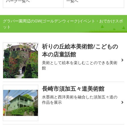
パーク一覧へ
一覧へ
グラバー園周辺のGW(ゴールデンウィーク)イベント・おでかけスポ
ット
祈りの丘絵本美術館/こどもの
本の店童話館
美術として絵本を楽しむことのできる美術
館
長崎市須加五々道美術館
水墨画と西洋美術を融合した須加五々道の
作品を展示