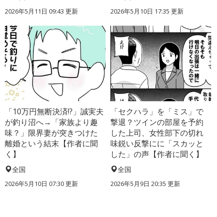
2026年5月11日 09:43 更新
2026年5月10日 17:35 更新
「10万円無断決済!?」誠実夫
「セクハラ」を「ミス」で
が釣り沼へ→「家族より趣
撃退？ツインの部屋を予約
味？」限界妻が突きつけた
した上司、女性部下の切れ
離婚という結末【作者に聞
味鋭い反撃にに「スカッと
く】
した」の声【作者に聞く】
全国
全国
2026年5月10日 07:30 更新
2026年5月9日 20:35 更新