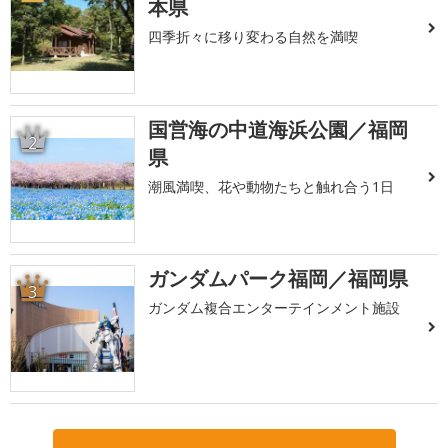
本県
四季折々に移り変わる自然を満喫
国営海の中道海浜公園／福岡
2
県
潮風満喫、花や動物たちと触れ合う1日
ガンダムパーク福岡／福岡県
3
ガンダム複合エンターテインメント施設