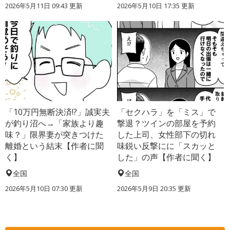
2026年5月11日 09:43 更新
2026年5月10日 17:35 更新
「10万円無断決済!?」誠実夫
「セクハラ」を「ミス」で
が釣り沼へ→「家族より趣
撃退？ツインの部屋を予約
味？」限界妻が突きつけた
した上司、女性部下の切れ
離婚という結末【作者に聞
味鋭い反撃にに「スカッと
く】
した」の声【作者に聞く】
全国
全国
2026年5月10日 07:30 更新
2026年5月9日 20:35 更新