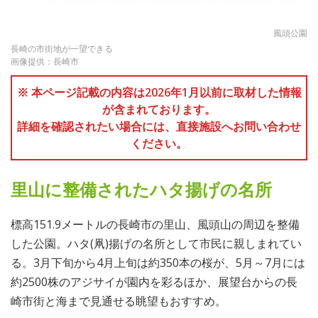
風頭公園
長崎の市街地が一望できる
画像提供：長崎市
※ 本ページ記載の内容は2026年1月以前に取材した情報
が含まれております。
詳細を確認されたい場合には、直接施設へお問い合わせ
ください。
里山に整備されたハタ揚げの名所
標高151.9メートルの長崎市の里山、風頭山の周辺を整備
した公園。ハタ(凧)揚げの名所として市民に親しまれてい
る。3月下旬から4月上旬は約350本の桜が、5月～7月には
約2500株のアジサイが園内を彩るほか、展望台からの長
崎市街と海まで見通せる眺望もおすすめ。