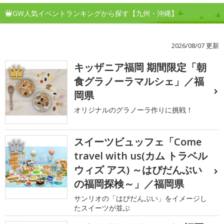
GW人気イベントランキングから探す【九州・沖縄】
2026/08/07 更新
キッザニア福岡 期間限定「朝
1
食グラノーラマルシェ」／福
岡県
オリジナルのグラノーラ作りに挑戦！
スイーツビュッフェ「Come
2
travel with us(カム トラベル
ウィズ アス) ～はぴだんぶい
の福岡探検～」／福岡県
サンリオの「はぴだんぶい」をイメージし
たスイーツが並ぶ