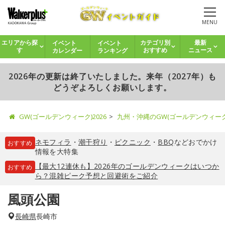
MENU
イベント
イベント
エリアから探
カテゴリ別
最新
カレンダー
ランキング
す
おすすめ
ニュース
2026年の更新は終了いたしました。来年（2027年）も
どうぞよろしくお願いします。
GW(ゴールデンウィーク)2026
九州・沖縄のGW(ゴールデンウィー
ネモフィラ
・
潮干狩り
・
ピクニック
・
BBQ
などおでかけ
おすすめ
情報を大特集
【最大12連休も】2026年のゴールデンウィークはいつか
おすすめ
ら？混雑ピーク予想と回避術をご紹介
風頭公園
長崎県
長崎市