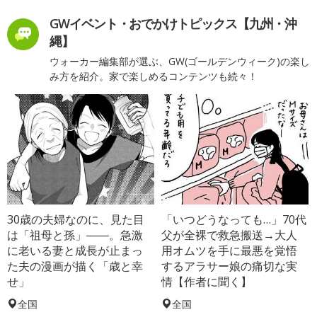
GWイベント・おでかけトピックス【九州・沖
縄】
ウォーカー編集部が選ぶ、GW(ゴールデンウィーク)の楽し
み方を紹介。家で楽しめるコンテンツも続々！
30歳の夫婦なのに、見た目
「いつどうなっても…」70代
は「祖母と孫」――。急激
父が全裸で救急搬送→大人
に老いる妻と成長が止まっ
用オムツを手に最悪を覚悟
た夫の漫画が描く「歳と幸
するアラサー娘の痛切な実
せ」
情【作者に聞く】
全国
全国