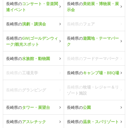
長崎県の
コンサート・音楽関
長崎県の
美術展・博物展・展
連イベント
示会
長崎県の
演劇・講演会
長崎県の
フェア
長崎県の
GW(ゴールデンウィ
長崎県の
遊園地・テーマパー
ーク)観光スポット
ク
長崎県の
水族館・動物園
長崎県の
フードテーマパーク
長崎県の
工場見学
長崎県の
キャンプ場・BBQ場
長崎県の
牧場・レジャー＆リ
長崎県の
グランピング
ゾート施設
長崎県の
タワー・展望台
長崎県の
公園
長崎県の
アスレチック
長崎県の
温泉・スパリゾート