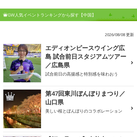
GW人気イベントランキングから探す【中国】
2026/08/08 更新
エディオンピースウイング広
1
島 試合前日スタジアムツアー
／広島県
試合前日の高揚感と特別感を味わおう
第47回東川ぼんぼりまつり／
2
山口県
美しい桜とぼんぼりのコラボレーション