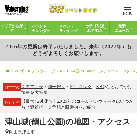
MENU
イベント
イベント
エリアから探
カテゴリ別
最新
カレンダー
ランキング
す
おすすめ
ニュース
2026年の更新は終了いたしました。来年（2027年）も
どうぞよろしくお願いします。
GW(ゴールデンウィーク)2026
中国のGW(ゴールデンウィーク)イ
ネモフィラ
・
潮干狩り
・
ピクニック
・
BBQ
などおでかけ
おすすめ
情報を大特集
【最大12連休も】2026年のゴールデンウィークはいつか
おすすめ
ら？混雑ピーク予想と回避術をご紹介
津山城(鶴山公園)の地図・アクセス
岡山県
津山市