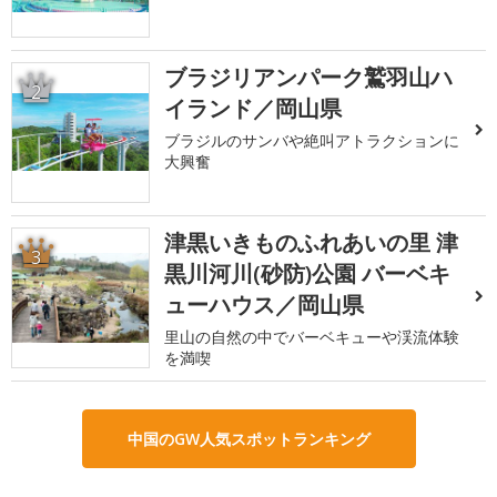
ブラジリアンパーク鷲羽山ハ
2
イランド／岡山県
ブラジルのサンバや絶叫アトラクションに
大興奮
津黒いきものふれあいの里 津
3
黒川河川(砂防)公園 バーベキ
ューハウス／岡山県
里山の自然の中でバーベキューや渓流体験
を満喫
中国のGW人気スポットランキング