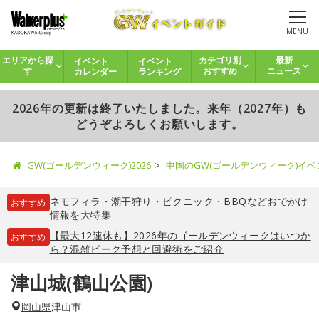
MENU
イベント
イベント
エリアから探
カテゴリ別
最新
カレンダー
ランキング
す
おすすめ
ニュース
2026年の更新は終了いたしました。来年（2027年）も
どうぞよろしくお願いします。
GW(ゴールデンウィーク)2026
中国のGW(ゴールデンウィーク)イ
ネモフィラ
・
潮干狩り
・
ピクニック
・
BBQ
などおでかけ
おすすめ
情報を大特集
【最大12連休も】2026年のゴールデンウィークはいつか
おすすめ
ら？混雑ピーク予想と回避術をご紹介
津山城(鶴山公園)
岡山県
津山市