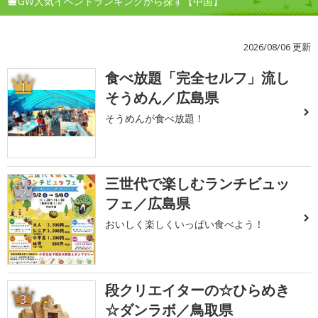
GW人気イベントランキングから探す【中国】
2026/08/06 更新
食べ放題「完全セルフ」流し
1
そうめん／広島県
そうめんが食べ放題！
三世代で楽しむランチビュッ
2
フェ／広島県
おいしく楽しくいっぱい食べよう！
段クリエイターの☆ひらめき
3
☆ダンラボ／鳥取県