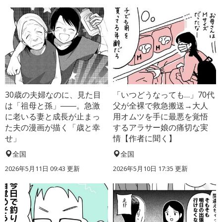
30歳の夫婦なのに、見た目
「いつどうなっても…」70代
は「祖母と孫」――。急激
父が全裸で救急搬送→大人
に老いる妻と成長が止まっ
用オムツを手に最悪を覚悟
た夫の漫画が描く「歳と幸
するアラサー娘の痛切な実
せ」
情【作者に聞く】
全国
全国
2026年5月11日 09:43 更新
2026年5月10日 17:35 更新