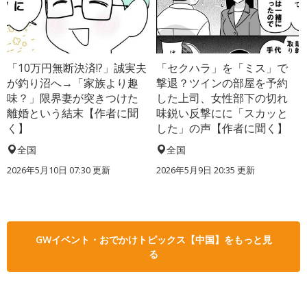
「10万円無断決済!?」誠実夫
「セクハラ」を「ミス」で
が釣り沼へ→「家族より趣
撃退？ツインの部屋を予約
味？」限界妻が突きつけた
した上司、女性部下の切れ
離婚という結末【作者に聞
味鋭い反撃にに「スカッと
く】
した」の声【作者に聞く】
全国
全国
2026年5月10日 07:30 更新
2026年5月9日 20:35 更新
GWイベント・おでかけトピックス【中国】をもっと見
る