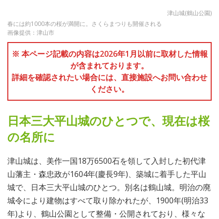
津山城(鶴山公園)
春には約1000本の桜が満開に。さくらまつりも開催される
画像提供：津山市
※ 本ページ記載の内容は2026年1月以前に取材した情報
が含まれております。
詳細を確認されたい場合には、直接施設へお問い合わせ
ください。
日本三大平山城のひとつで、現在は桜
の名所に
津山城は、美作一国18万6500石を領して入封した初代津
山藩主・森忠政が1604年(慶長9年)、築城に着手した平山
城で、日本三大平山城のひとつ。別名は鶴山城。明治の廃
城令により建物はすべて取り除かれたが、1900年(明治33
年)より、鶴山公園として整備・公開されており、様々な