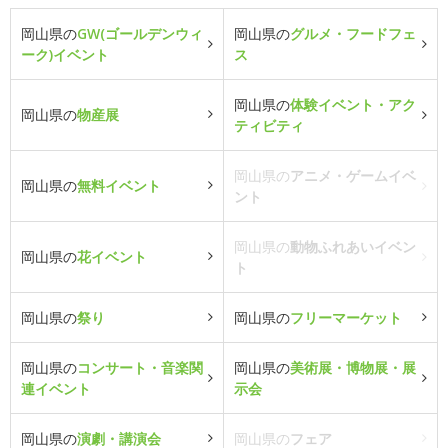
岡山県の
GW(ゴールデンウィ
岡山県の
グルメ・フードフェ
ーク)イベント
ス
岡山県の
体験イベント・アク
岡山県の
物産展
ティビティ
岡山県の
アニメ・ゲームイベ
岡山県の
無料イベント
ント
岡山県の
動物ふれあいイベン
岡山県の
花イベント
ト
岡山県の
祭り
岡山県の
フリーマーケット
岡山県の
コンサート・音楽関
岡山県の
美術展・博物展・展
連イベント
示会
岡山県の
演劇・講演会
岡山県の
フェア