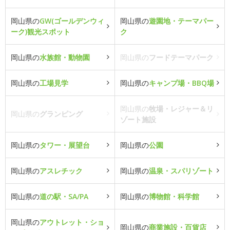
岡山県の
GW(ゴールデンウィ
岡山県の
遊園地・テーマパー
ーク)観光スポット
ク
岡山県の
水族館・動物園
岡山県の
フードテーマパーク
岡山県の
工場見学
岡山県の
キャンプ場・BBQ場
岡山県の
牧場・レジャー＆リ
岡山県の
グランピング
ゾート施設
岡山県の
タワー・展望台
岡山県の
公園
岡山県の
アスレチック
岡山県の
温泉・スパリゾート
岡山県の
道の駅・SA/PA
岡山県の
博物館・科学館
岡山県の
アウトレット・ショ
岡山県の
商業施設・百貨店