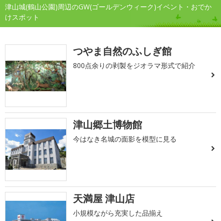
津山城(鶴山公園)周辺のGW(ゴールデンウィーク)イベント・おでか
けスポット
つやま自然のふしぎ館
800点余りの剥製をジオラマ形式で紹介
津山郷土博物館
今はなき名城の面影を模型に見る
天満屋 津山店
小規模ながら充実した品揃え