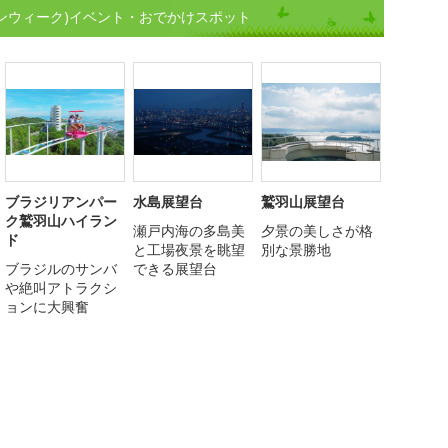
デンウィーク)イベント・おでかけスポット
ブラジリアンパー
水島展望台
鷲羽山展望台
ク鷲羽山ハイラン
瀬戸内海の多島美
夕景の美しさが格
ド
と工場夜景を眺望
別な景勝地
ブラジルのサンバ
できる展望台
や絶叫アトラクシ
ョンに大興奮