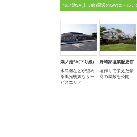
鴻ノ池SA(上り線)周辺のGW(ゴール
鴻ノ池SA(下り線)
野崎家塩業歴史館
水島灘などが望め
塩作りで栄えた豪
る風光明媚なサー
商の屋敷を公開
ビスエリア