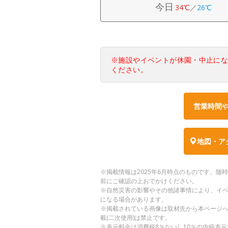
今日
34℃
／
26℃
※施設やイベントが休園・中止に
ください。
営業時間
地図・ア
※掲載情報は2025年6月時点のものです。
前にご確認の上おでかけください。
※自然災害の影響やその他諸事情により、イ
になる場合があります。
※掲載されている画像は取材先から本ページ
載(二次使用)は禁止です。
※表示料金は消費税8％ないし10％の内税表示