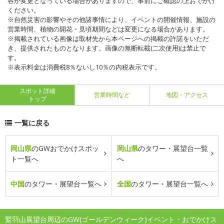
容が変更となっている場合がありますので、事前にご確認の上おでかけ
ください。
※自然災害の影響やその他諸事情により、イベントの開催情報、施設の
営業時間、植物の開花・見頃期間などは変更になる場合があります。
※掲載されている画像は取材先から本ページへの掲載の許諾をいただ
き、提供されたものとなります。画像の無断転載(二次使用)は禁止で
す。
※表示料金は消費税8％ないし10％の内税表示です。
スポット詳細
営業時間など
地図・アクセス
トップ
一覧に戻る
岡山県
のGWおでかけスポッ
岡山県
のタワー・展望台一覧
ト一覧へ
へ
中国
のタワー・展望台一覧へ
全国
のタワー・展望台一覧へ
鷲羽山展望台周辺のGW(ゴールデンウィーク)イベント・おでかけス