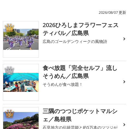
2026/08/07 更新
2026ひろしまフラワーフェス
1
ティバル／広島県
広島のゴールデンウィークの風物詩
食べ放題「完全セルフ」流し
2
そうめん／広島県
そうめんが食べ放題！
三隅のつつじポケットマルシ
3
ェ／島根県
石見地方の伝統芸能と約5万本のツツジが