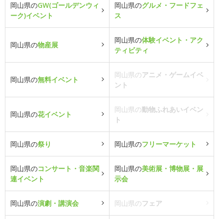
岡山県の
GW(ゴールデンウィ
岡山県の
グルメ・フードフェ
ーク)イベント
ス
岡山県の
体験イベント・アク
岡山県の
物産展
ティビティ
岡山県の
アニメ・ゲームイベ
岡山県の
無料イベント
ント
岡山県の
動物ふれあいイベン
岡山県の
花イベント
ト
岡山県の
祭り
岡山県の
フリーマーケット
岡山県の
コンサート・音楽関
岡山県の
美術展・博物展・展
連イベント
示会
岡山県の
演劇・講演会
岡山県の
フェア