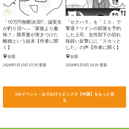
「10万円無断決済!?」誠実夫
「セクハラ」を「ミス」で
が釣り沼へ→「家族より趣
撃退？ツインの部屋を予約
味？」限界妻が突きつけた
した上司、女性部下の切れ
離婚という結末【作者に聞
味鋭い反撃にに「スカッと
く】
した」の声【作者に聞く】
全国
全国
2026年5月10日 07:30 更新
2026年5月9日 20:35 更新
GWイベント・おでかけトピックス【中国】をもっと見
る