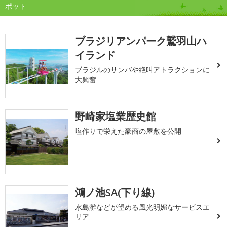
ポット
ブラジリアンパーク鷲羽山ハ
イランド
ブラジルのサンバや絶叫アトラクションに
大興奮
野崎家塩業歴史館
塩作りで栄えた豪商の屋敷を公開
鴻ノ池SA(下り線)
水島灘などが望める風光明媚なサービスエ
リア