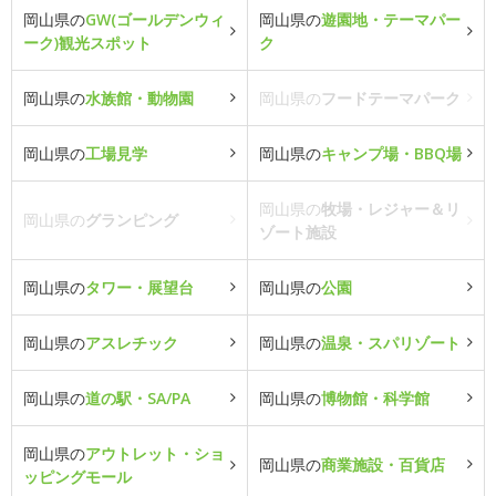
岡山県の
GW(ゴールデンウィ
岡山県の
遊園地・テーマパー
ーク)観光スポット
ク
岡山県の
水族館・動物園
岡山県の
フードテーマパーク
岡山県の
工場見学
岡山県の
キャンプ場・BBQ場
岡山県の
牧場・レジャー＆リ
岡山県の
グランピング
ゾート施設
岡山県の
タワー・展望台
岡山県の
公園
岡山県の
アスレチック
岡山県の
温泉・スパリゾート
岡山県の
道の駅・SA/PA
岡山県の
博物館・科学館
岡山県の
アウトレット・ショ
岡山県の
商業施設・百貨店
ッピングモール