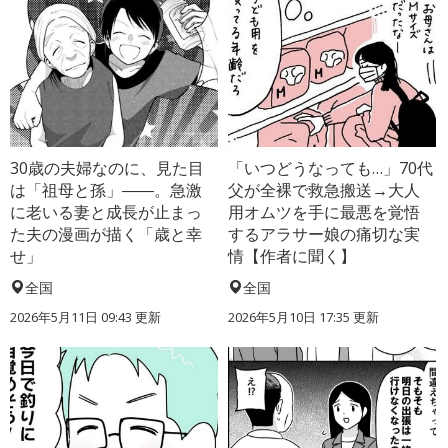
30歳の夫婦なのに、見た目
「いつどうなっても…」70代
は「祖母と孫」――。急激
父が全裸で救急搬送→大人
に老いる妻と成長が止まっ
用オムツを手に最悪を覚悟
た夫の漫画が描く「歳と幸
するアラサー娘の痛切な実
せ」
情【作者に聞く】
全国
全国
2026年5月11日 09:43 更新
2026年5月10日 17:35 更新