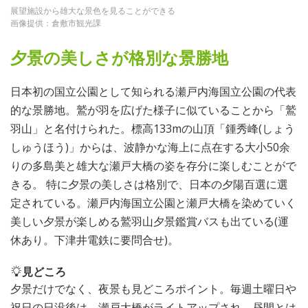
展望施設から雄大な景色を見ることができる
画像提供：倉敷市観光課
夕景の美しさが格別な景勝地
日本初の国立公園として知られる瀬戸内海国立公園の代表
的な景勝地。鷲が羽を広げた様子に似ていることから「鷲
羽山」と名付けられた。標高133mの山頂「鍾秀峰(しょう
しゅうほう)」からは、波静かな海上に点在する大小50余
りの多島美と雄大な瀬戸大橋の姿を存分に楽しむことがで
きる。 特に夕景の美しさは格別で、日本の夕陽百選に選
定されている。瀬戸内海国立公園と瀬戸大橋を染めていく
美しい夕景が楽しめる鷲羽山夕景鑑賞バスも出ている(運
休あり。下津井電鉄に要問合せ)。
見どころ
夕景だけでなく、夜景も見どころポイント。毎週土曜日や
祝日の日没後は、瀬戸大橋がライトアップされ、昼間とは