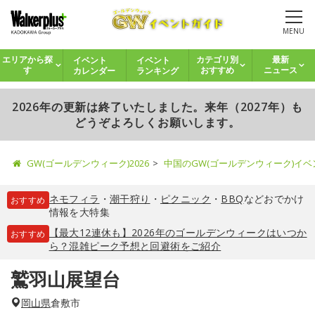
MENU
イベント
イベント
エリアから探
カテゴリ別
最新
カレンダー
ランキング
す
おすすめ
ニュース
2026年の更新は終了いたしました。来年（2027年）も
どうぞよろしくお願いします。
GW(ゴールデンウィーク)2026
中国のGW(ゴールデンウィーク)イ
ネモフィラ
・
潮干狩り
・
ピクニック
・
BBQ
などおでかけ
おすすめ
情報を大特集
【最大12連休も】2026年のゴールデンウィークはいつか
おすすめ
ら？混雑ピーク予想と回避術をご紹介
鷲羽山展望台
岡山県
倉敷市